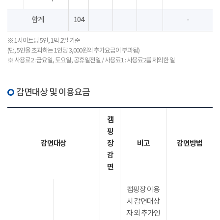
합계
104
-
※ 1사이트당 5인, 1박 2일 기준
(단, 5인을 초과하는 1인당 3,000원의 추가요금이 부과됨)
※ 사용료2 : 금요일, 토요일, 공휴일전일 / 사용료1 : 사용료2를 제외한 일
감면대상 및 이용요금
캠
핑
감면대상
장
비고
감면방법
감
면
캠핑장 이용
시 감면대상
자 외 추가인