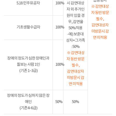
급증명서
5.18 민주유공자
100%
시 감면대상
※ 감면대상
자 외 추가인
자 동반 방문
원이 있을 경
필수,
우, 감면율
감면대상자
기초생활수급자
100%
50%적용
미방문시 감
-예) 보훈대
면 미적용
상자+그가족
: 50%
※ 감면대상
장애의 정도가 심한 장애인과
자 동반 방문
돌보는 사람 1인
100%
필수,
(기존 1~3급)
감면대상자
미방문시 감
면 미적용
장애의 정도가 심하지 않은 장
애인
50%
50%
(기존4~6급)