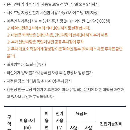
온라인예약 가능 시기 : 사용일 30일 전부터 당일 오후 9시까지
사이트당 지정된 전기 시설만 사용 가능 (1사이트 당 1개 지정)
이용인원기준 : 1사이트 5인기준, 차량 2대 (초과인원 : 1인당 3,000원)
※ 예약인원은 1사이트에 최대 10인까지로 한정합니다.
※ 대한존 카라반은 1대만 허용, 견인차량에 한해 1대까지 추가 허용
※ 추가 일반차량은 독립기념관 공동 주차장에 주차
※ 주차 매표소 직원에게 갬핑장 이용객 확인 필수 (하이패스 차로 주차료 감면
불가)
결제방법 : 카드결제(즉시)
타인에게 양도 불가 및 등록된 차량 외 캠핑장 내 입장 불가
지정된 장소 외 이용 및 취사·야영·주차 금지
캠핑장 인근 목장 악취가 기후변화에 따라 유입되는 문제에 대한 대책을 마련하
고 있사오니 양해 부탁드립니다.
이
전기
요금표
구
이용크기
용
사용
역
진입가능장비
(m)
면
(무
사용
사용