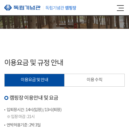
본문 바로가기
이용요금 및 규정 안내
이용요금 및 안내
이용 수칙
캠핑장 이용안내 및 요금
입퇴장시간 : 14시(입장) / 13시(퇴장)
※ 입장 마감 : 21시
연박허용기준 : 2박 3일