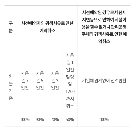
사전예약된 경우로서 천재
지변등으로 인하여 시설이
구
사전예약자의 귀책사유로 인한
용을 할수 없거나 관리운영
분
예약취소
주체의 귀책사유로 인한 예
약취소
사용
일 1
일전
사용
사용
사용
환
및 당
일 7
일 5
일 3
기일에 관계없이 전액반환
불
일
일전
일전
일전
기
12:00
준
까지
취소
100%
90%
70%
50%
100%