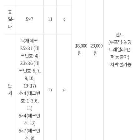
통
일-
5×7
11
○
나
텐트
목재 데크
(루프탑·폴딩
18,000
23,000
2.5×3.1 (데
트레일러·캠
원
원
크번호 : 4)
퍼 등 불가)
3.3×3.6 (데
- 차박 불가능
크번호 : 5, 7,
9, 10,
만
13~17)
17
○
세
4×4 (데크번
호 : 1~3, 6,
11)
5×4 (데크번
호 : 12)
5×7 (데크번
호 : 8)