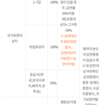
1~7급
100%
원이 있을 경
우, 감면율
50%적용
-예) 보훈대
상자+그가족
: 50%
국가보훈대
※ 감면대상
상자
자 동반 방문
독립유공자
100%
필수,
예약자 본인
감면대상자
의 감면증명
미방문시 감
서 입실시 제
면 미적용
시 및 감면 대
상 여부확인
등급 외(무
-감면증명서
궁,보국수훈
종류 : 장애인
50%
자,배우자,유
증명서, 수급
족 등)
자증명서, 국
가보훈처발
캠핑장 이용