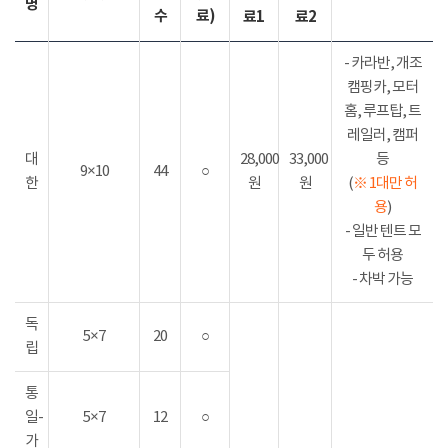
명
수
료)
료1
료2
- 카라반, 개조
캠핑카, 모터
홈, 루프탑, 트
레일러, 캠퍼
대
28,000
33,000
등
9×10
44
○
한
원
원
(
※ 1대만 허
용
)
- 일반 텐트 모
두 허용
- 차박 가능
독
5×7
20
○
립
통
일-
5×7
12
○
가