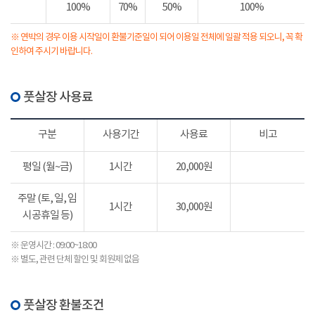
100%
70%
50%
100%
※ 연박의 경우 이용 시작일이 환불기준일이 되어 이용일 전체에 일괄 적용 되오니, 꼭 확
인하여 주시기 바랍니다.
풋살장 사용료
구분
사용기간
사용료
비고
평일 (월~금)
1시간
20,000원
주말 (토, 일, 임
1시간
30,000원
시공휴일 등)
※ 운영시간 : 09:00~18:00
※ 별도, 관련 단체 할인 및 회원제 없음
풋살장 환불조건