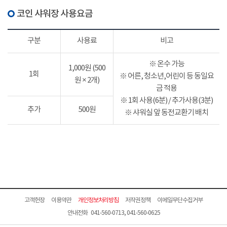
코인 샤워장 사용요금
구분
사용료
비고
※ 온수 가능
1,000원 (500
1회
※ 어른, 청소년,어린이 등 동일요
원 × 2개)
금 적용
※ 1회 사용(6분) / 추가사용(3분)
추가
500원
※ 샤워실 앞 동전교환기 배치
고객헌장
이용약관
개인정보처리방침
저작권정책
이메일무단수집거부
안내전화 041-560-0713, 041-560-0625