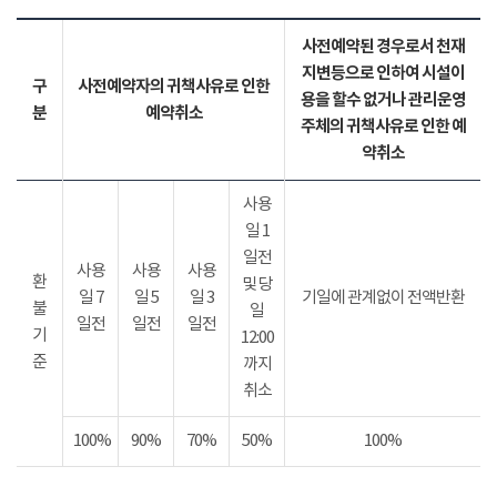
사전예약된 경우로서 천재
지변등으로 인하여 시설이
구
사전예약자의 귀책사유로 인한
용을 할수 없거나 관리운영
분
예약취소
주체의 귀책사유로 인한 예
약취소
사용
일 1
일전
사용
사용
사용
환
및 당
일 7
일 5
일 3
기일에 관계없이 전액반환
불
일
일전
일전
일전
기
12:00
준
까지
취소
100%
90%
70%
50%
100%