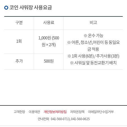
코인 샤워장 사용요금
구분
사용료
비고
※ 온수 가능
1,000원 (500
1회
※ 어른, 청소년,어린이 등 동일요
원 × 2개)
금 적용
※ 1회 사용(6분) / 추가사용(3분)
추가
500원
※ 샤워실 앞 동전교환기 배치
고객헌장
이용약관
개인정보처리방침
저작권정책
이메일무단수집거부
안내전화 041-560-0713, 041-560-0625