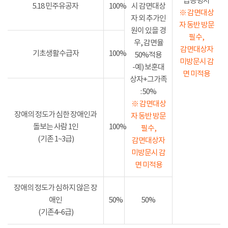
급증명서
5.18 민주유공자
100%
시 감면대상
※ 감면대상
자 외 추가인
자 동반 방문
원이 있을 경
필수,
우, 감면율
감면대상자
기초생활수급자
100%
50%적용
미방문시 감
-예) 보훈대
면 미적용
상자+그가족
: 50%
※ 감면대상
장애의 정도가 심한 장애인과
자 동반 방문
돌보는 사람 1인
100%
필수,
(기존 1~3급)
감면대상자
미방문시 감
면 미적용
장애의 정도가 심하지 않은 장
애인
50%
50%
(기존4~6급)