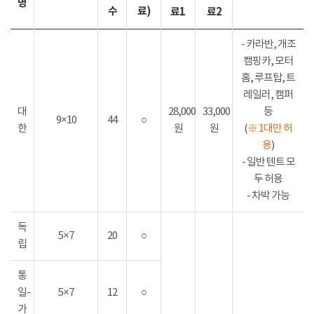
명
수
료)
료1
료2
- 카라반, 개조
캠핑카, 모터
홈, 루프탑, 트
레일러, 캠퍼
대
28,000
33,000
등
9×10
44
○
한
원
원
(
※ 1대만 허
용
)
- 일반 텐트 모
두 허용
- 차박 가능
독
5×7
20
○
립
통
일-
5×7
12
○
가