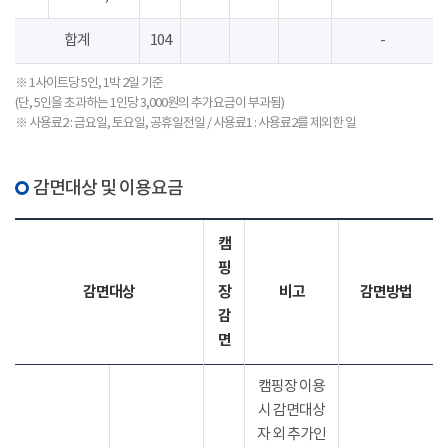
합계
104
-
※ 1사이트당 5인, 1박 2일 기준
(단, 5인을 초과하는 1인당 3,000원의 추가요금이 부과됨)
※ 사용료2 : 금요일, 토요일, 공휴일전일 / 사용료1 : 사용료2를 제외한 일
감면대상 및 이용요금
캠
핑
감면대상
장
비고
감면방법
감
면
캠핑장 이용
시 감면대상
자 외 추가인