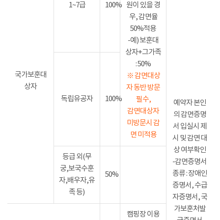
1~7급
100%
원이 있을 경
우, 감면율
50%적용
-예) 보훈대
상자+그가족
: 50%
국가보훈대
※ 감면대상
상자
자 동반 방문
독립유공자
100%
필수,
예약자 본인
감면대상자
의 감면증명
미방문시 감
서 입실시 제
면 미적용
시 및 감면 대
상 여부확인
등급 외(무
-감면증명서
궁,보국수훈
종류 : 장애인
50%
자,배우자,유
증명서, 수급
족 등)
자증명서, 국
가보훈처발
캠핑장 이용