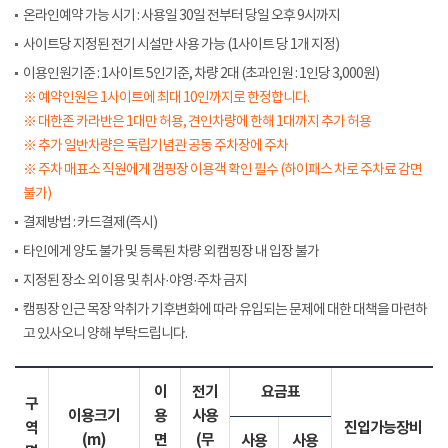
온라인예약 가능 시기 : 사용일 30일 전부터 당일 오후 9시까지
사이트당 지정된 전기 시설만 사용 가능 (1사이트 당 1개 지정)
이용인원기준 : 1사이트 5인기준, 차량 2대 (초과인원 : 1인당 3,000원)
※ 예약인원은 1사이트에 최대 10인까지로 한정합니다.
※ 대한존 카라반은 1대만 허용, 견인차량에 한해 1대까지 추가 허용
※ 추가 일반차량은 독립기념관 공동 주차장에 주차
※ 주차 매표소 직원에게 갬핑장 이용객 확인 필수 (하이패스 차로 주차료 감면
불가)
결제방법 : 카드결제(즉시)
타인에게 양도 불가 및 등록된 차량 외 캠핑장 내 입장 불가
지정된 장소 외 이용 및 취사·야영·주차 금지
캠핑장 인근 목장 악취가 기후변화에 따라 유입되는 문제에 대한 대책을 마련하
고 있사오니 양해 부탁드립니다.
이
전기
요금표
구
이용크기
용
사용
역
진입가능장비
(m)
면
(무
사용
사용