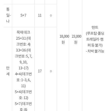
통
일-
5×7
11
○
나
텐트
목재 데크
(루프탑·폴딩
18,000
23,000
2.5×3.1 (데
트레일러·캠
원
원
크번호 : 4)
퍼 등 불가)
3.3×3.6 (데
- 차박 불가능
크번호 : 5, 7,
9, 10,
만
13~17)
17
○
세
4×4 (데크번
호 : 1~3, 6,
11)
5×4 (데크번
호 : 12)
5×7 (데크번
호 : 8)