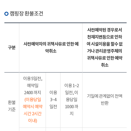
캠핑장 환불조건
사전예약된 경우로서
천재지변등으로 인하
사전예약자의 귀책사유로 인한 예
여 시설이용을 할수 없
구분
약취소
거나 관리운영주체의
귀책사유로 인한 예약
취소
이용 5일전,
예약일
이용 1~2
24:00 까지
이용
일전, 이
기일에 관계없이 전액
(이용당일
3~4
용당일
환불
반환
예약시 예약
일전
10:00 까
기준
시간 2시간
지
이내)