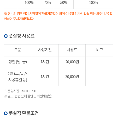
100%
70%
50%
100%
※ 연박의 경우 이용 시작일이 환불기준일이 되어 이용일 전체에 일괄 적용 되오니, 꼭 확
인하여 주시기 바랍니다.
풋살장 사용료
구분
사용기간
사용료
비고
평일 (월~금)
1시간
20,000원
주말 (토, 일, 임
1시간
30,000원
시공휴일 등)
※ 운영시간 : 09:00~18:00
※ 별도, 관련 단체 할인 및 회원제 없음
풋살장 환불조건