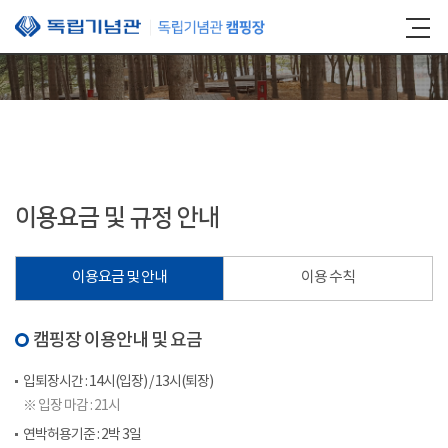
본문 바로가기
이용요금 및 규정 안내
이용요금 및 안내
이용 수칙
캠핑장 이용안내 및 요금
입퇴장시간 : 14시(입장) / 13시(퇴장)
※ 입장 마감 : 21시
연박허용기준 : 2박 3일