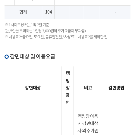
합계
104
-
※ 1사이트당 5인, 1박 2일 기준
(단, 5인을 초과하는 1인당 3,000원의 추가요금이 부과됨)
※ 사용료2 : 금요일, 토요일, 공휴일전일 / 사용료1 : 사용료2를 제외한 일
감면대상 및 이용요금
캠
핑
감면대상
장
비고
감면방법
감
면
캠핑장 이용
시 감면대상
자 외 추가인