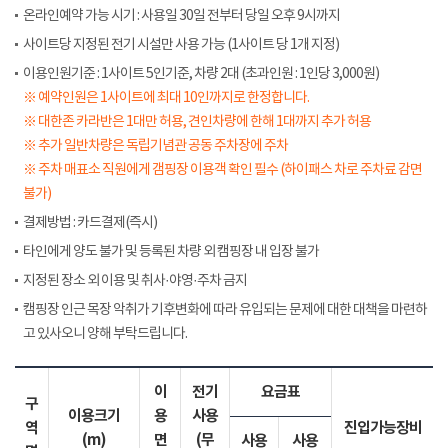
온라인예약 가능 시기 : 사용일 30일 전부터 당일 오후 9시까지
사이트당 지정된 전기 시설만 사용 가능 (1사이트 당 1개 지정)
이용인원기준 : 1사이트 5인기준, 차량 2대 (초과인원 : 1인당 3,000원)
※ 예약인원은 1사이트에 최대 10인까지로 한정합니다.
※ 대한존 카라반은 1대만 허용, 견인차량에 한해 1대까지 추가 허용
※ 추가 일반차량은 독립기념관 공동 주차장에 주차
※ 주차 매표소 직원에게 갬핑장 이용객 확인 필수 (하이패스 차로 주차료 감면
불가)
결제방법 : 카드결제(즉시)
타인에게 양도 불가 및 등록된 차량 외 캠핑장 내 입장 불가
지정된 장소 외 이용 및 취사·야영·주차 금지
캠핑장 인근 목장 악취가 기후변화에 따라 유입되는 문제에 대한 대책을 마련하
고 있사오니 양해 부탁드립니다.
이
전기
요금표
구
이용크기
용
사용
역
진입가능장비
(m)
면
(무
사용
사용