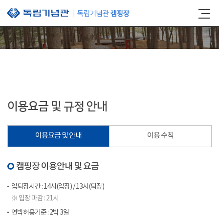
본문 바로가기
이용요금 및 규정 안내
이용요금 및 안내
이용 수칙
캠핑장 이용안내 및 요금
입퇴장시간 : 14시(입장) / 13시(퇴장)
※ 입장 마감 : 21시
연박허용기준 : 2박 3일