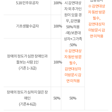
급증명서
5.18 민주유공자
100%
시 감면대상
※ 감면대상
자 외 추가인
자 동반 방문
원이 있을 경
필수,
우, 감면율
감면대상자
기초생활수급자
100%
50%적용
미방문시 감
-예) 보훈대
면 미적용
상자+그가족
: 50%
※ 감면대상
장애의 정도가 심한 장애인과
자 동반 방문
돌보는 사람 1인
100%
필수,
(기존 1~3급)
감면대상자
미방문시 감
면 미적용
장애의 정도가 심하지 않은 장
애인
50%
50%
(기존4~6급)