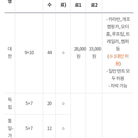
명
수
료)
료1
료2
- 카라반, 개조
캠핑카, 모터
홈, 루프탑, 트
레일러, 캠퍼
대
28,000
33,000
등
9×10
44
○
한
원
원
(
※ 1대만 허
용
)
- 일반 텐트 모
두 허용
- 차박 가능
독
5×7
20
○
립
통
일-
5×7
12
○
가