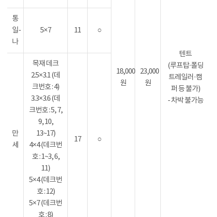
통
일-
5×7
11
○
나
텐트
목재 데크
(루프탑·폴딩
18,000
23,000
2.5×3.1 (데
트레일러·캠
원
원
크번호 : 4)
퍼 등 불가)
3.3×3.6 (데
- 차박 불가능
크번호 : 5, 7,
9, 10,
만
13~17)
17
○
세
4×4 (데크번
호 : 1~3, 6,
11)
5×4 (데크번
호 : 12)
5×7 (데크번
호 : 8)