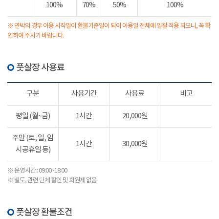
100%
70%
50%
100%
※ 연박의 경우 이용 시작일이 환불기준일이 되어 이용일 전체에 일괄 적용 되오니, 꼭 확
인하여 주시기 바랍니다.
풋살장 사용료
구분
사용기간
사용료
비고
평일 (월~금)
1시간
20,000원
주말 (토, 일, 임
1시간
30,000원
시공휴일 등)
※ 운영시간 : 09:00~18:00
※ 별도, 관련 단체 할인 및 회원제 없음
풋살장 환불조건