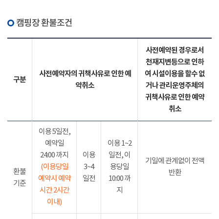
캠핑장 환불조건
사전예약된 경우로서
천재지변등으로 인하
사전예약자의 귀책사유로 인한 예
여 시설이용을 할수 없
구분
약취소
거나 관리운영주체의
귀책사유로 인한 예약
취소
이용 5일전,
예약일
이용 1~2
24:00 까지
이용
일전, 이
기일에 관계없이 전액
(이용당일
3~4
용당일
환불
반환
예약시 예약
일전
10:00 까
기준
시간 2시간
지
이내)