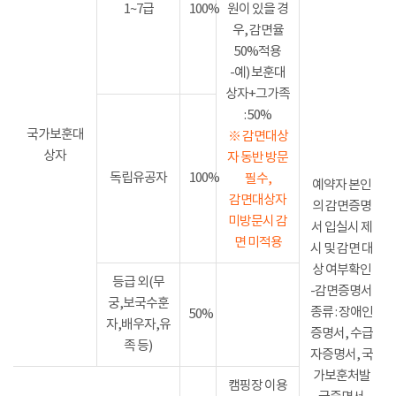
1~7급
100%
원이 있을 경
우, 감면율
50%적용
-예) 보훈대
상자+그가족
: 50%
국가보훈대
※ 감면대상
상자
자 동반 방문
독립유공자
100%
필수,
예약자 본인
감면대상자
의 감면증명
미방문시 감
서 입실시 제
면 미적용
시 및 감면 대
상 여부확인
등급 외(무
-감면증명서
궁,보국수훈
종류 : 장애인
50%
자,배우자,유
증명서, 수급
족 등)
자증명서, 국
가보훈처발
캠핑장 이용