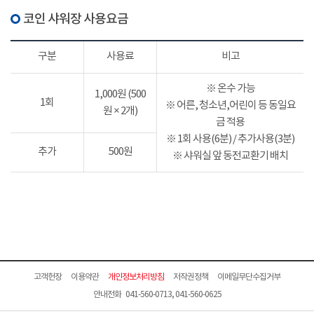
코인 샤워장 사용요금
구분
사용료
비고
※ 온수 가능
1,000원 (500
1회
※ 어른, 청소년,어린이 등 동일요
원 × 2개)
금 적용
※ 1회 사용(6분) / 추가사용(3분)
추가
500원
※ 샤워실 앞 동전교환기 배치
고객헌장
이용약관
개인정보처리방침
저작권정책
이메일무단수집거부
안내전화 041-560-0713, 041-560-0625