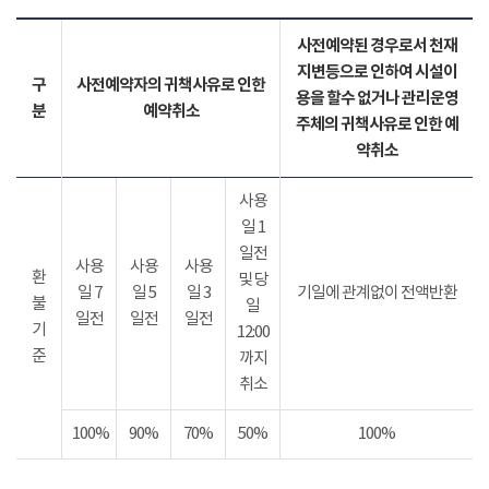
사전예약된 경우로서 천재
지변등으로 인하여 시설이
구
사전예약자의 귀책사유로 인한
용을 할수 없거나 관리운영
분
예약취소
주체의 귀책사유로 인한 예
약취소
사용
일 1
일전
사용
사용
사용
환
및 당
일 7
일 5
일 3
기일에 관계없이 전액반환
불
일
일전
일전
일전
기
12:00
준
까지
취소
100%
90%
70%
50%
100%