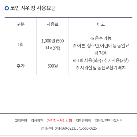
코인 샤워장 사용요금
구분
사용료
비고
※ 온수 가능
1,000원 (500
1회
※ 어른, 청소년,어린이 등 동일요
원 × 2개)
금 적용
※ 1회 사용(6분) / 추가사용(3분)
추가
500원
※ 샤워실 앞 동전교환기 배치
고객헌장
이용약관
개인정보처리방침
저작권정책
이메일무단수집거부
안내전화 041-560-0713, 041-560-0625