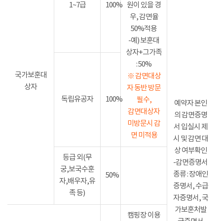
1~7급
100%
원이 있을 경
우, 감면율
50%적용
-예) 보훈대
상자+그가족
: 50%
국가보훈대
※ 감면대상
상자
자 동반 방문
독립유공자
100%
필수,
예약자 본인
감면대상자
의 감면증명
미방문시 감
서 입실시 제
면 미적용
시 및 감면 대
상 여부확인
등급 외(무
-감면증명서
궁,보국수훈
종류 : 장애인
50%
자,배우자,유
증명서, 수급
족 등)
자증명서, 국
가보훈처발
캠핑장 이용