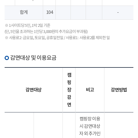
합계
104
-
※ 1사이트당 5인, 1박 2일 기준
(단, 5인을 초과하는 1인당 3,000원의 추가요금이 부과됨)
※ 사용료2 : 금요일, 토요일, 공휴일전일 / 사용료1 : 사용료2를 제외한 일
감면대상 및 이용요금
캠
핑
감면대상
장
비고
감면방법
감
면
캠핑장 이용
시 감면대상
자 외 추가인