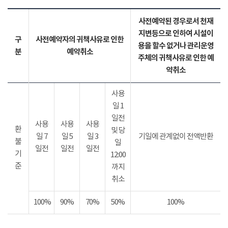
사전예약된 경우로서 천재
지변등으로 인하여 시설이
구
사전예약자의 귀책사유로 인한
용을 할수 없거나 관리운영
분
예약취소
주체의 귀책사유로 인한 예
약취소
사용
일 1
일전
사용
사용
사용
환
및 당
일 7
일 5
일 3
기일에 관계없이 전액반환
불
일
일전
일전
일전
기
12:00
준
까지
취소
100%
90%
70%
50%
100%