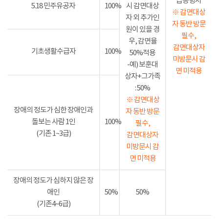
급증명서
5.18 민주유공자
100%
시 감면대상
※ 감면대상
자 외 추가인
자 동반 방문
원이 있을 경
필수,
우, 감면율
감면대상자
기초생활수급자
100%
50%적용
미방문시 감
-예) 보훈대
면 미적용
상자+그가족
: 50%
※ 감면대상
장애의 정도가 심한 장애인과
자 동반 방문
돌보는 사람 1인
100%
필수,
(기존 1~3급)
감면대상자
미방문시 감
면 미적용
장애의 정도가 심하지 않은 장
애인
50%
50%
(기존4~6급)