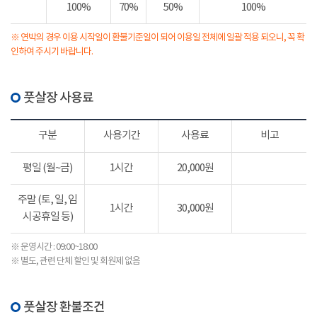
100%
70%
50%
100%
※ 연박의 경우 이용 시작일이 환불기준일이 되어 이용일 전체에 일괄 적용 되오니, 꼭 확
인하여 주시기 바랍니다.
풋살장 사용료
구분
사용기간
사용료
비고
평일 (월~금)
1시간
20,000원
주말 (토, 일, 임
1시간
30,000원
시공휴일 등)
※ 운영시간 : 09:00~18:00
※ 별도, 관련 단체 할인 및 회원제 없음
풋살장 환불조건