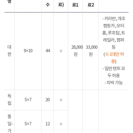
명
수
료)
료1
료2
- 카라반, 개조
캠핑카, 모터
홈, 루프탑, 트
레일러, 캠퍼
대
28,000
33,000
등
9×10
44
○
한
원
원
(
※ 1대만 허
용
)
- 일반 텐트 모
두 허용
- 차박 가능
독
5×7
20
○
립
통
일-
5×7
12
○
가