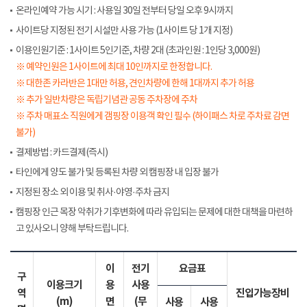
온라인예약 가능 시기 : 사용일 30일 전부터 당일 오후 9시까지
사이트당 지정된 전기 시설만 사용 가능 (1사이트 당 1개 지정)
이용인원기준 : 1사이트 5인기준, 차량 2대 (초과인원 : 1인당 3,000원)
※ 예약인원은 1사이트에 최대 10인까지로 한정합니다.
※ 대한존 카라반은 1대만 허용, 견인차량에 한해 1대까지 추가 허용
※ 추가 일반차량은 독립기념관 공동 주차장에 주차
※ 주차 매표소 직원에게 갬핑장 이용객 확인 필수 (하이패스 차로 주차료 감면
불가)
결제방법 : 카드결제(즉시)
타인에게 양도 불가 및 등록된 차량 외 캠핑장 내 입장 불가
지정된 장소 외 이용 및 취사·야영·주차 금지
캠핑장 인근 목장 악취가 기후변화에 따라 유입되는 문제에 대한 대책을 마련하
고 있사오니 양해 부탁드립니다.
이
전기
요금표
구
이용크기
용
사용
역
진입가능장비
(m)
면
(무
사용
사용