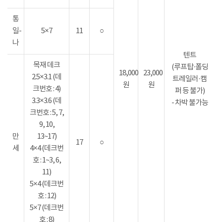
통
일-
5×7
11
○
나
텐트
목재 데크
(루프탑·폴딩
18,000
23,000
2.5×3.1 (데
트레일러·캠
원
원
크번호 : 4)
퍼 등 불가)
3.3×3.6 (데
- 차박 불가능
크번호 : 5, 7,
9, 10,
만
13~17)
17
○
세
4×4 (데크번
호 : 1~3, 6,
11)
5×4 (데크번
호 : 12)
5×7 (데크번
호 : 8)