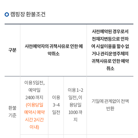
캠핑장 환불조건
사전예약된 경우로서
천재지변등으로 인하
사전예약자의 귀책사유로 인한 예
여 시설이용을 할수 없
구분
약취소
거나 관리운영주체의
귀책사유로 인한 예약
취소
이용 5일전,
예약일
이용 1~2
24:00 까지
이용
일전, 이
기일에 관계없이 전액
(이용당일
3~4
용당일
환불
반환
예약시 예약
일전
10:00 까
기준
시간 2시간
지
이내)