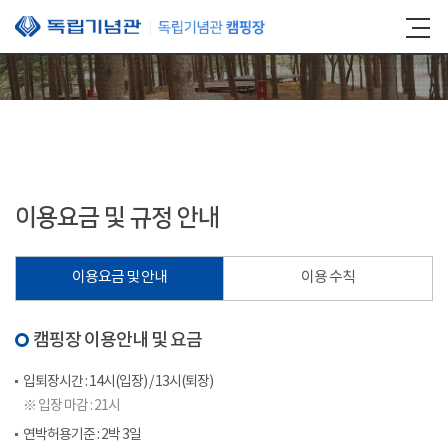
본문 바로가기
이용요금 및 규정 안내
이용요금 및 안내
이용 수칙
캠핑장 이용안내 및 요금
입퇴장시간 : 14시(입장) / 13시(퇴장)
※ 입장 마감 : 21시
연박허용기준 : 2박 3일