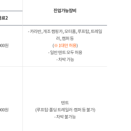
진입가능장비
용료2
- 카라반, 개조 캠핑카, 모터홈, 루프탑, 트레일
러, 캠퍼 등
000원
(
※ 1대만 허용
)
- 일반 텐트 모두 허용
- 차박 가능
텐트
000원
(루프탑·폴딩 트레일러·캠퍼 등 불가)
- 차박 불가능