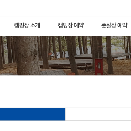
캠핑장 소개
캠핑장 예약
풋살장 예약