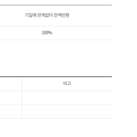
기일에 관계없이 전액반환
100%
비고