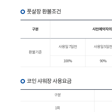
풋살장 환불조건
구분
사전예약자의
사용일 7일전
사용일 5일
환불기준
100%
90%
코인 샤워장 사용요금
구분
1회