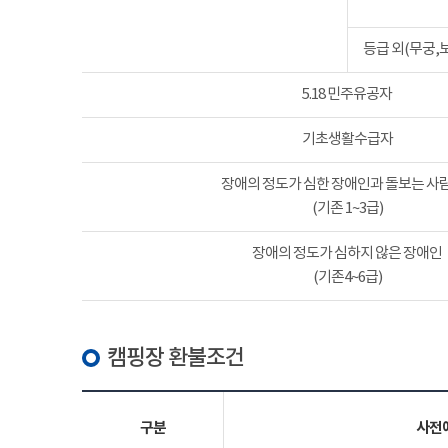
등급 외(무궁,
5.18 민주유공자
기초생활수급자
장애의 정도가 심한 장애인과 돌보는 사람
(기존 1~3급)
장애의 정도가 심하지 않은 장애인
(기존4~6급)
캠핑장 환불조건
구분
사전