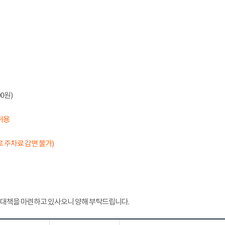
0원)
허용
 주차료 감면 불가)
 대책을 마련하고 있사오니 양해 부탁드립니다.