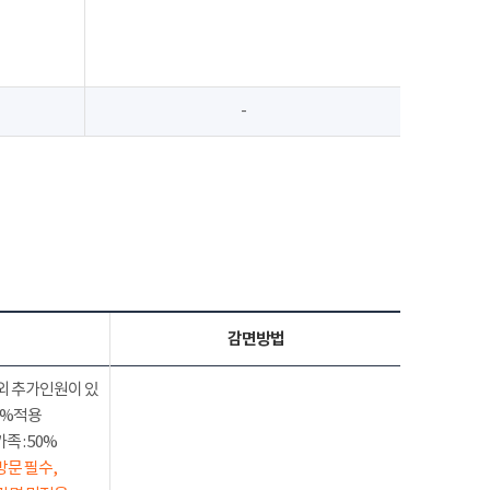
-
감면방법
외 추가인원이 있
50%적용
 : 50%
방문 필수,