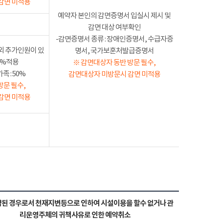
감면 미적용
예약자 본인의 감면증명서 입실시 제시 및
감면 대상 여부확인
-감면증명서 종류 : 장애인증명서, 수급자증
외 추가인원이 있
명서, 국가보훈처발급증명서
50%적용
※ 감면대상자 동반 방문 필수,
 : 50%
감면대상자 미방문시 감면 미적용
방문 필수,
감면 미적용
된 경우로서 천재지변등으로 인하여 시설이용을 할수 없거나 관
리운영주체의 귀책사유로 인한 예약취소