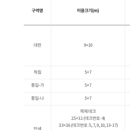
구역명
이용크기(m)
대한
9×10
독립
5×7
통일-가
5×7
통일-나
5×7
목재 데크
2.5×3.1 (데크번호 : 4)
3.3×3.6 (데크번호 : 5, 7, 9, 10, 13~17)
만세