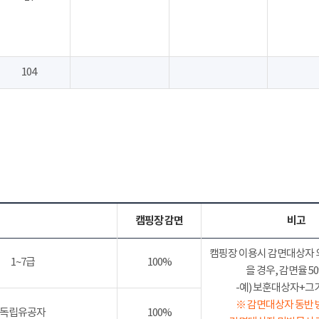
104
캠핑장 감면
비고
캠핑장 이용시 감면대상자 
1~7급
100%
을 경우, 감면율 
-예) 보훈대상자+그가족
※ 감면대상자 동반 
독립유공자
100%