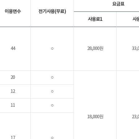
요금표
이용면수
전기사용(무료)
사용료1
사
44
○
28,000원
33,
20
○
12
○
11
○
18,000원
23,
17
○