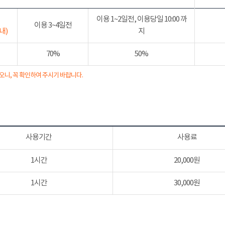
이용 1~2일전, 이용당일 10:00 까
이용 3~4일전
내)
지
70%
50%
오니, 꼭 확인하여 주시기 바랍니다.
사용기간
사용료
1시간
20,000원
1시간
30,000원