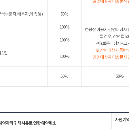
감면대상자 미방문시 
보국수훈자,배우자,유족 등)
50%
100%
캠핑장 이용시 감면대상자 
을 경우, 감면율 
100%
-예) 보훈대상자+그가족
※ 감면대상자 동반 
 1인
100%
감면대상자 미방문시 
50%
50%
사전예약
예약자의 귀책사유로 인한 예약취소