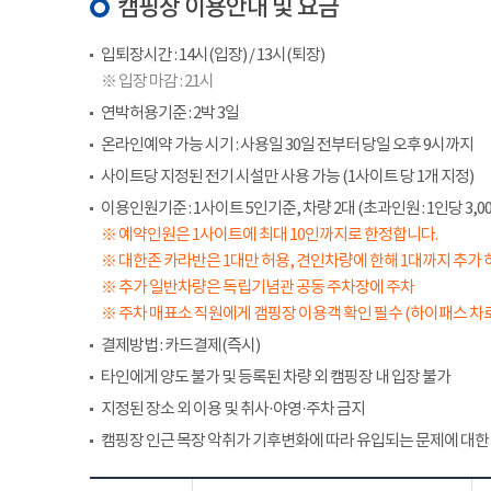
캠핑장 이용안내 및 요금
입퇴장시간 : 14시(입장) / 13시(퇴장)
※ 입장 마감 : 21시
연박허용기준 : 2박 3일
온라인예약 가능 시기 : 사용일 30일 전부터 당일 오후 9시까지
사이트당 지정된 전기 시설만 사용 가능 (1사이트 당 1개 지정)
이용인원기준 : 1사이트 5인기준, 차량 2대 (초과인원 : 1인당 3,00
※ 예약인원은 1사이트에 최대 10인까지로 한정합니다.
※ 대한존 카라반은 1대만 허용, 견인차량에 한해 1대까지 추가 
※ 추가 일반차량은 독립기념관 공동 주차장에 주차
※ 주차 매표소 직원에게 갬핑장 이용객 확인 필수 (하이패스 차로
결제방법 : 카드결제(즉시)
타인에게 양도 불가 및 등록된 차량 외 캠핑장 내 입장 불가
지정된 장소 외 이용 및 취사·야영·주차 금지
캠핑장 인근 목장 악취가 기후변화에 따라 유입되는 문제에 대한