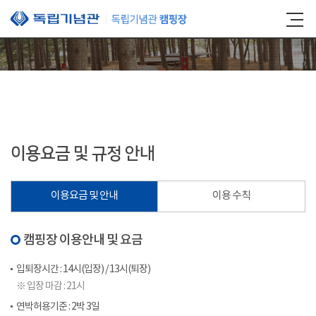
본문 바로가기
이용요금 및 규정 안내
이용요금 및 안내
이용 수칙
캠핑장 이용안내 및 요금
입퇴장시간 : 14시(입장) / 13시(퇴장)
※ 입장 마감 : 21시
연박허용기준 : 2박 3일