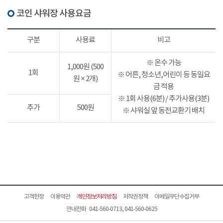
코인 샤워장 사용요금
구분
사용료
비고
※ 온수 가능
1,000원 (500
1회
※ 어른, 청소년,어린이 등 동일요
원 × 2개)
금 적용
※ 1회 사용(6분) / 추가사용(3분)
추가
500원
※ 샤워실 앞 동전교환기 배치
고객헌장
이용약관
개인정보처리방침
저작권정책
이메일무단수집거부
안내전화 041-560-0713, 041-560-0625