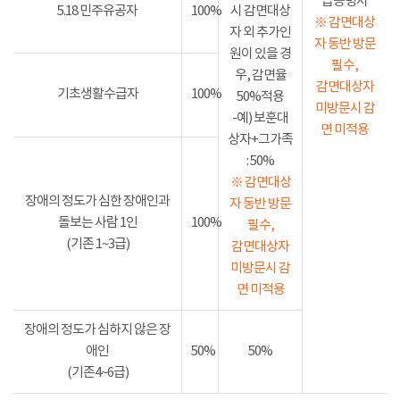
급증명서
5.18 민주유공자
100%
시 감면대상
※ 감면대상
자 외 추가인
자 동반 방문
원이 있을 경
필수,
우, 감면율
감면대상자
기초생활수급자
100%
50%적용
미방문시 감
-예) 보훈대
면 미적용
상자+그가족
: 50%
※ 감면대상
장애의 정도가 심한 장애인과
자 동반 방문
돌보는 사람 1인
100%
필수,
(기존 1~3급)
감면대상자
미방문시 감
면 미적용
장애의 정도가 심하지 않은 장
애인
50%
50%
(기존4~6급)