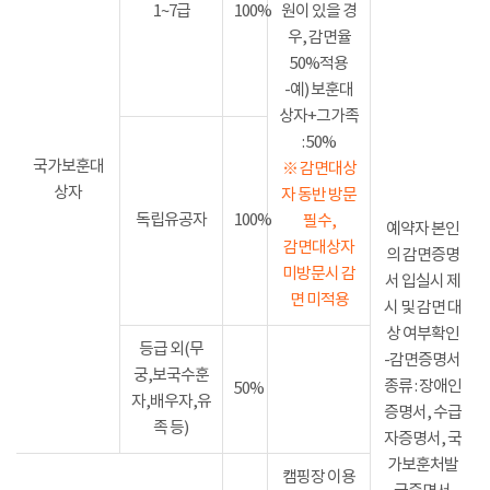
1~7급
100%
원이 있을 경
우, 감면율
50%적용
-예) 보훈대
상자+그가족
: 50%
국가보훈대
※ 감면대상
상자
자 동반 방문
독립유공자
100%
필수,
예약자 본인
감면대상자
의 감면증명
미방문시 감
서 입실시 제
면 미적용
시 및 감면 대
상 여부확인
등급 외(무
-감면증명서
궁,보국수훈
종류 : 장애인
50%
자,배우자,유
증명서, 수급
족 등)
자증명서, 국
가보훈처발
캠핑장 이용