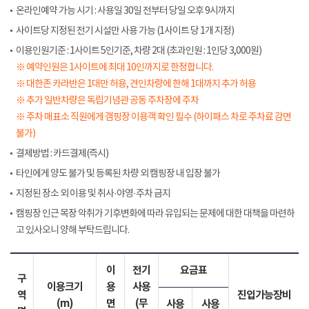
온라인예약 가능 시기 : 사용일 30일 전부터 당일 오후 9시까지
사이트당 지정된 전기 시설만 사용 가능 (1사이트 당 1개 지정)
이용인원기준 : 1사이트 5인기준, 차량 2대 (초과인원 : 1인당 3,000원)
※ 예약인원은 1사이트에 최대 10인까지로 한정합니다.
※ 대한존 카라반은 1대만 허용, 견인차량에 한해 1대까지 추가 허용
※ 추가 일반차량은 독립기념관 공동 주차장에 주차
※ 주차 매표소 직원에게 갬핑장 이용객 확인 필수 (하이패스 차로 주차료 감면
불가)
결제방법 : 카드결제(즉시)
타인에게 양도 불가 및 등록된 차량 외 캠핑장 내 입장 불가
지정된 장소 외 이용 및 취사·야영·주차 금지
캠핑장 인근 목장 악취가 기후변화에 따라 유입되는 문제에 대한 대책을 마련하
고 있사오니 양해 부탁드립니다.
이
전기
요금표
구
이용크기
용
사용
역
진입가능장비
(m)
면
(무
사용
사용