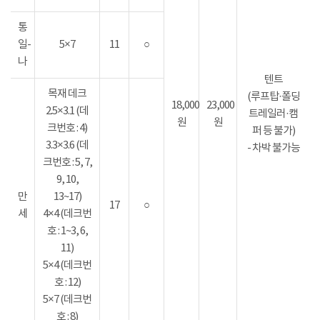
통
일-
5×7
11
○
나
텐트
목재 데크
(루프탑·폴딩
18,000
23,000
2.5×3.1 (데
트레일러·캠
원
원
크번호 : 4)
퍼 등 불가)
3.3×3.6 (데
- 차박 불가능
크번호 : 5, 7,
9, 10,
만
13~17)
17
○
세
4×4 (데크번
호 : 1~3, 6,
11)
5×4 (데크번
호 : 12)
5×7 (데크번
호 : 8)