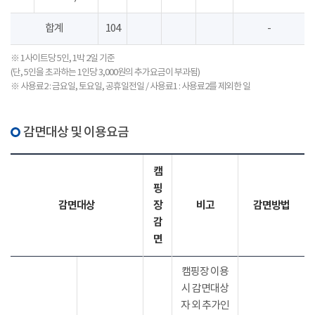
합계
104
-
※ 1사이트당 5인, 1박 2일 기준
(단, 5인을 초과하는 1인당 3,000원의 추가요금이 부과됨)
※ 사용료2 : 금요일, 토요일, 공휴일전일 / 사용료1 : 사용료2를 제외한 일
감면대상 및 이용요금
캠
핑
감면대상
장
비고
감면방법
감
면
캠핑장 이용
시 감면대상
자 외 추가인