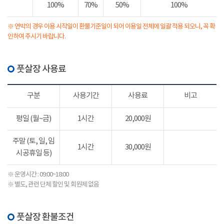
100%
70%
50%
100%
※ 연박의 경우 이용 시작일이 환불기준일이 되어 이용일 전체에 일괄 적용 되오니, 꼭 확
인하여 주시기 바랍니다.
풋살장 사용료
구분
사용기간
사용료
비고
평일 (월~금)
1시간
20,000원
주말 (토, 일, 임
1시간
30,000원
시공휴일 등)
※ 운영시간 : 09:00~18:00
※ 별도, 관련 단체 할인 및 회원제 없음
풋살장 환불조건