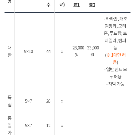
명
수
료)
료1
료2
- 카라반, 개조
캠핑카, 모터
홈, 루프탑, 트
레일러, 캠퍼
대
28,000
33,000
등
9×10
44
○
한
원
원
(
※ 1대만 허
용
)
- 일반 텐트 모
두 허용
- 차박 가능
독
5×7
20
○
립
통
일-
5×7
12
○
가