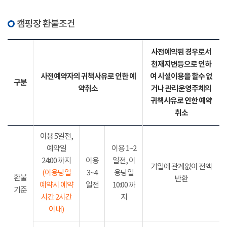
캠핑장 환불조건
사전예약된 경우로서
천재지변등으로 인하
사전예약자의 귀책사유로 인한 예
여 시설이용을 할수 없
구분
약취소
거나 관리운영주체의
귀책사유로 인한 예약
취소
이용 5일전,
예약일
이용 1~2
24:00 까지
이용
일전, 이
기일에 관계없이 전액
(이용당일
3~4
용당일
환불
반환
예약시 예약
일전
10:00 까
기준
시간 2시간
지
이내)