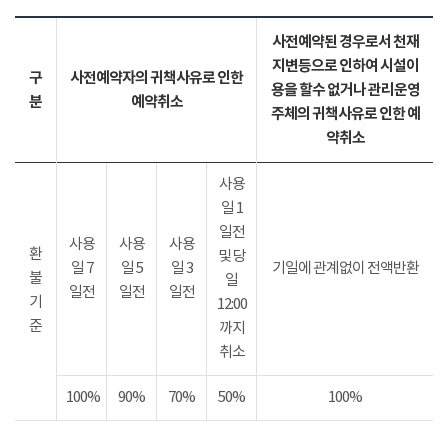
사전예약된 경우로서 천재
지변등으로 인하여 시설이
구
사전예약자의 귀책사유로 인한
용을 할수 없거나 관리운영
분
예약취소
주체의 귀책사유로 인한 예
약취소
사용
일 1
일전
사용
사용
사용
환
및 당
일 7
일 5
일 3
기일에 관계없이 전액반환
불
일
일전
일전
일전
기
12:00
준
까지
취소
100%
90%
70%
50%
100%