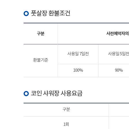
풋살장 환불조건
구분
사전예약자의
사용일 7일전
사용일 5일
환불기준
100%
90%
코인 샤워장 사용요금
구분
1회