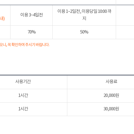
이용 1~2일전, 이용당일 10:00 까
이용 3~4일전
내)
지
70%
50%
오니, 꼭 확인하여 주시기 바랍니다.
사용기간
사용료
1시간
20,000원
1시간
30,000원