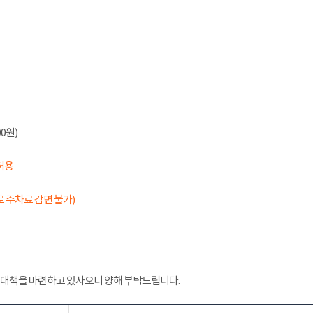
0원)
허용
 주차료 감면 불가)
 대책을 마련하고 있사오니 양해 부탁드립니다.