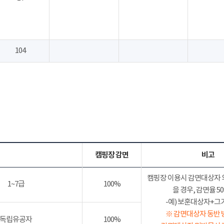
104
캠핑장 감면
비고
캠핑장 이용시 감면대상자 
1~7급
100%
을 경우, 감면율 
-예) 보훈대상자+그가족
※ 감면대상자 동반 
독립유공자
100%