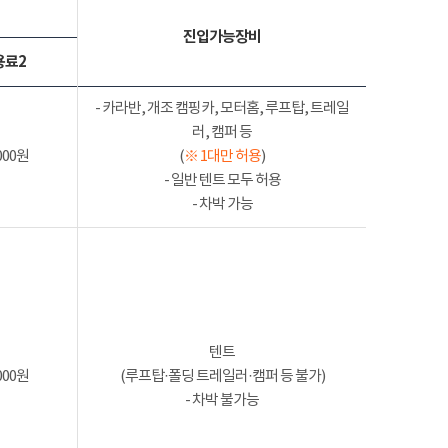
진입가능장비
용료2
- 카라반, 개조 캠핑카, 모터홈, 루프탑, 트레일
러, 캠퍼 등
000원
(
※ 1대만 허용
)
- 일반 텐트 모두 허용
- 차박 가능
텐트
000원
(루프탑·폴딩 트레일러·캠퍼 등 불가)
- 차박 불가능