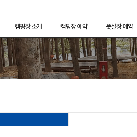
캠핑장 소개
캠핑장 예약
풋살장 예약