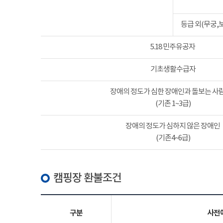
등급 외(무궁,
5.18 민주유공자
기초생활수급자
장애의 정도가 심한 장애인과 돌보는 사람
(기존 1~3급)
장애의 정도가 심하지 않은 장애인
(기존4~6급)
캠핑장 환불조건
구분
사전