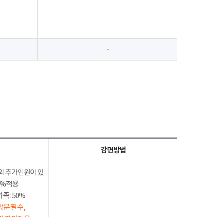
-
감면방법
외 추가인원이 있
50%적용
 : 50%
방문 필수,