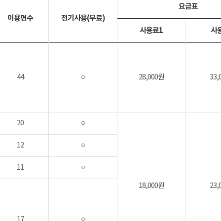
요금표
이용면수
전기사용(무료)
사용료1
사
44
○
28,000원
33,
20
○
12
○
11
○
18,000원
23,
17
○