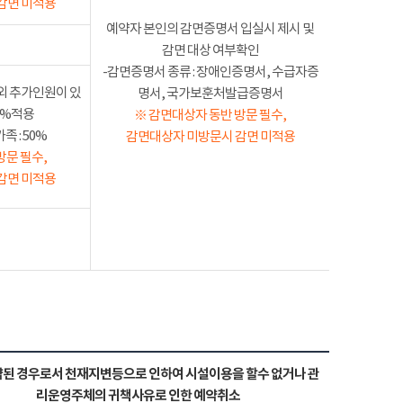
감면 미적용
예약자 본인의 감면증명서 입실시 제시 및
감면 대상 여부확인
-감면증명서 종류 : 장애인증명서, 수급자증
외 추가인원이 있
명서, 국가보훈처발급증명서
50%적용
※ 감면대상자 동반 방문 필수,
 : 50%
감면대상자 미방문시 감면 미적용
방문 필수,
감면 미적용
된 경우로서 천재지변등으로 인하여 시설이용을 할수 없거나 관
리운영주체의 귀책사유로 인한 예약취소