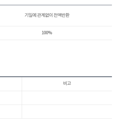
기일에 관계없이 전액반환
100%
비고