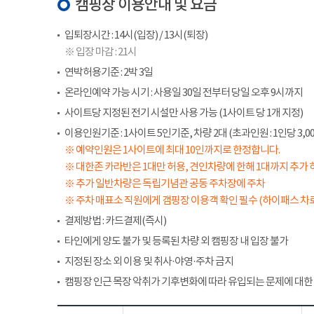
캠핑장 이용안내 및 요금
입퇴장시간 : 14시(입장) / 13시(퇴장)
※ 입장 마감 : 21시
연박허용기준 : 2박 3일
온라인예약 가능 시기 : 사용일 30일 전부터 당일 오후 9시까지
사이트당 지정된 전기 시설만 사용 가능 (1사이트 당 1개 지정)
이용인원기준 : 1사이트 5인기준, 차량 2대 (초과인원 : 1인당 3,00
※ 예약인원은 1사이트에 최대 10인까지로 한정합니다.
※ 대한존 카라반은 1대만 허용, 견인차량에 한해 1대까지 추가 
※ 추가 일반차량은 독립기념관 공동 주차장에 주차
※ 주차 매표소 직원에게 갬핑장 이용객 확인 필수 (하이패스 차로
결제방법 : 카드결제(즉시)
타인에게 양도 불가 및 등록된 차량 외 캠핑장 내 입장 불가
지정된 장소 외 이용 및 취사·야영·주차 금지
캠핑장 인근 목장 악취가 기후변화에 따라 유입되는 문제에 대한