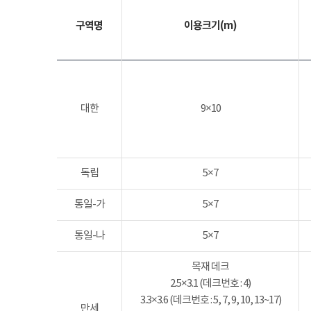
구역명
이용크기(m)
대한
9×10
독립
5×7
통일-가
5×7
통일-나
5×7
목재 데크
2.5×3.1 (데크번호 : 4)
3.3×3.6 (데크번호 : 5, 7, 9, 10, 13~17)
만세