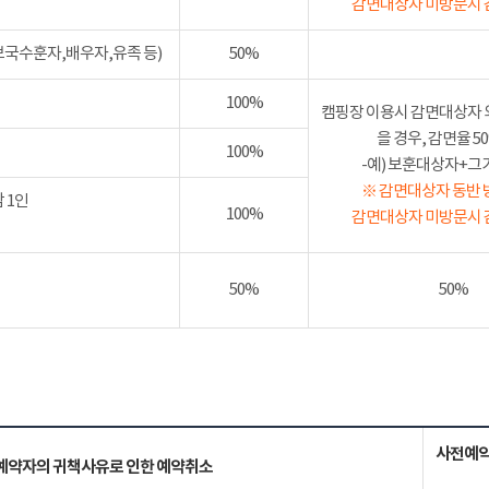
감면대상자 미방문시 
보국수훈자,배우자,유족 등)
50%
100%
캠핑장 이용시 감면대상자 
을 경우, 감면율 
100%
-예) 보훈대상자+그가족
※ 감면대상자 동반 
 1인
100%
감면대상자 미방문시 
50%
50%
사전예약
예약자의 귀책사유로 인한 예약취소