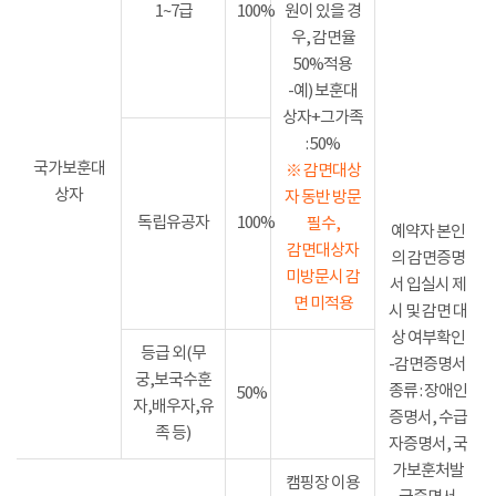
1~7급
100%
원이 있을 경
우, 감면율
50%적용
-예) 보훈대
상자+그가족
: 50%
국가보훈대
※ 감면대상
상자
자 동반 방문
독립유공자
100%
필수,
예약자 본인
감면대상자
의 감면증명
미방문시 감
서 입실시 제
면 미적용
시 및 감면 대
상 여부확인
등급 외(무
-감면증명서
궁,보국수훈
종류 : 장애인
50%
자,배우자,유
증명서, 수급
족 등)
자증명서, 국
가보훈처발
캠핑장 이용