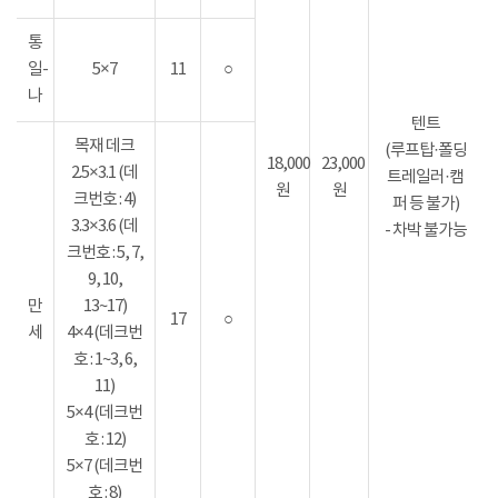
통
일-
5×7
11
○
나
텐트
목재 데크
(루프탑·폴딩
18,000
23,000
2.5×3.1 (데
트레일러·캠
원
원
크번호 : 4)
퍼 등 불가)
3.3×3.6 (데
- 차박 불가능
크번호 : 5, 7,
9, 10,
만
13~17)
17
○
세
4×4 (데크번
호 : 1~3, 6,
11)
5×4 (데크번
호 : 12)
5×7 (데크번
호 : 8)