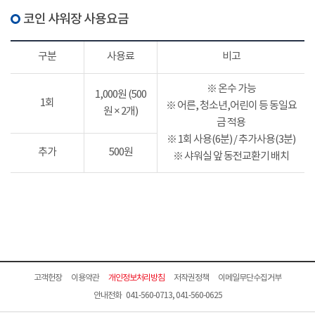
코인 샤워장 사용요금
구분
사용료
비고
※ 온수 가능
1,000원 (500
1회
※ 어른, 청소년,어린이 등 동일요
원 × 2개)
금 적용
※ 1회 사용(6분) / 추가사용(3분)
추가
500원
※ 샤워실 앞 동전교환기 배치
고객헌장
이용약관
개인정보처리방침
저작권정책
이메일무단수집거부
안내전화 041-560-0713, 041-560-0625