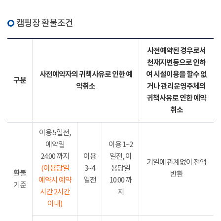
캠핑장 환불조건
사전예약된 경우로서
천재지변등으로 인하
사전예약자의 귀책사유로 인한 예
여 시설이용을 할수 없
구분
약취소
거나 관리운영주체의
귀책사유로 인한 예약
취소
이용 5일전,
예약일
이용 1~2
24:00 까지
이용
일전, 이
기일에 관계없이 전액
(이용당일
3~4
용당일
환불
반환
예약시 예약
일전
10:00 까
기준
시간 2시간
지
이내)