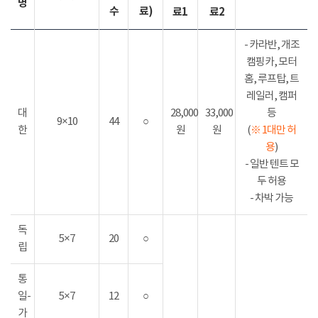
명
수
료)
료1
료2
- 카라반, 개조
캠핑카, 모터
홈, 루프탑, 트
레일러, 캠퍼
대
28,000
33,000
등
9×10
44
○
한
원
원
(
※ 1대만 허
용
)
- 일반 텐트 모
두 허용
- 차박 가능
독
5×7
20
○
립
통
일-
5×7
12
○
가