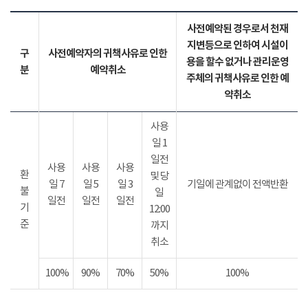
사전예약된 경우로서 천재
지변등으로 인하여 시설이
구
사전예약자의 귀책사유로 인한
용을 할수 없거나 관리운영
분
예약취소
주체의 귀책사유로 인한 예
약취소
사용
일 1
일전
사용
사용
사용
환
및 당
일 7
일 5
일 3
기일에 관계없이 전액반환
불
일
일전
일전
일전
기
12:00
준
까지
취소
100%
90%
70%
50%
100%