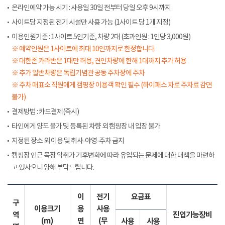
온라인예약 가능 시기 : 사용일 30일 전부터 당일 오후 9시까지
사이트당 지정된 전기 시설만 사용 가능 (1사이트 당 1개 지정)
이용인원기준 : 1사이트 5인기준, 차량 2대 (초과인원 : 1인당 3,000원)
※ 예약인원은 1사이트에 최대 10인까지로 한정합니다.
※ 대한존 카라반은 1대만 허용, 견인차량에 한해 1대까지 추가 허용
※ 추가 일반차량은 독립기념관 공동 주차장에 주차
※ 주차 매표소 직원에게 갬핑장 이용객 확인 필수 (하이패스 차로 주차료 감면
불가)
결제방법 : 카드결제(즉시)
타인에게 양도 불가 및 등록된 차량 외 캠핑장 내 입장 불가
지정된 장소 외 이용 및 취사·야영·주차 금지
캠핑장 인근 목장 악취가 기후변화에 따라 유입되는 문제에 대한 대책을 마련하
고 있사오니 양해 부탁드립니다.
이
전기
요금표
구
이용크기
용
사용
역
진입가능장비
(m)
면
(무
사용
사용