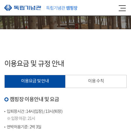
본문 바로가기
이용요금 및 규정 안내
이용요금 및 안내
이용 수칙
캠핑장 이용안내 및 요금
입퇴장시간 : 14시(입장) / 13시(퇴장)
※ 입장 마감 : 21시
연박허용기준 : 2박 3일