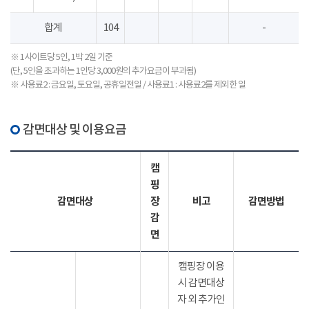
합계
104
-
※ 1사이트당 5인, 1박 2일 기준
(단, 5인을 초과하는 1인당 3,000원의 추가요금이 부과됨)
※ 사용료2 : 금요일, 토요일, 공휴일전일 / 사용료1 : 사용료2를 제외한 일
감면대상 및 이용요금
캠
핑
감면대상
장
비고
감면방법
감
면
캠핑장 이용
시 감면대상
자 외 추가인