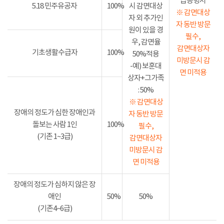
급증명서
5.18 민주유공자
100%
시 감면대상
※ 감면대상
자 외 추가인
자 동반 방문
원이 있을 경
필수,
우, 감면율
감면대상자
기초생활수급자
100%
50%적용
미방문시 감
-예) 보훈대
면 미적용
상자+그가족
: 50%
※ 감면대상
장애의 정도가 심한 장애인과
자 동반 방문
돌보는 사람 1인
100%
필수,
(기존 1~3급)
감면대상자
미방문시 감
면 미적용
장애의 정도가 심하지 않은 장
애인
50%
50%
(기존4~6급)