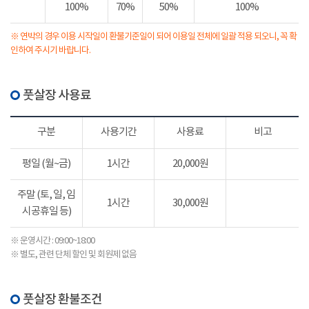
100%
70%
50%
100%
※ 연박의 경우 이용 시작일이 환불기준일이 되어 이용일 전체에 일괄 적용 되오니, 꼭 확
인하여 주시기 바랍니다.
풋살장 사용료
구분
사용기간
사용료
비고
평일 (월~금)
1시간
20,000원
주말 (토, 일, 임
1시간
30,000원
시공휴일 등)
※ 운영시간 : 09:00~18:00
※ 별도, 관련 단체 할인 및 회원제 없음
풋살장 환불조건