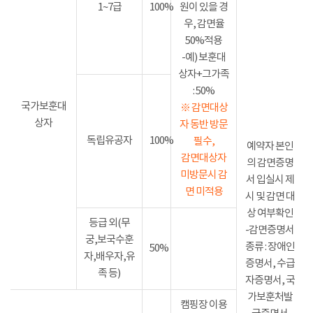
1~7급
100%
원이 있을 경
우, 감면율
50%적용
-예) 보훈대
상자+그가족
: 50%
국가보훈대
※ 감면대상
상자
자 동반 방문
독립유공자
100%
필수,
예약자 본인
감면대상자
의 감면증명
미방문시 감
서 입실시 제
면 미적용
시 및 감면 대
상 여부확인
등급 외(무
-감면증명서
궁,보국수훈
종류 : 장애인
50%
자,배우자,유
증명서, 수급
족 등)
자증명서, 국
가보훈처발
캠핑장 이용