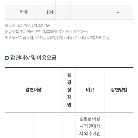
합계
104
-
※ 1사이트당 5인, 1박 2일 기준
(단, 5인을 초과하는 1인당 3,000원의 추가요금이 부과됨)
※ 사용료2 : 금요일, 토요일, 공휴일전일 / 사용료1 : 사용료2를 제외한 일
감면대상 및 이용요금
캠
핑
감면대상
장
비고
감면방법
감
면
캠핑장 이용
시 감면대상
자 외 추가인