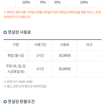
100%
70%
50%
100%
※ 연박의 경우 이용 시작일이 환불기준일이 되어 이용일 전체에 일괄 적용 되오니, 꼭 확
인하여 주시기 바랍니다.
풋살장 사용료
구분
사용기간
사용료
비고
평일 (월~금)
1시간
20,000원
주말 (토, 일, 임
1시간
30,000원
시공휴일 등)
※ 운영시간 : 09:00~18:00
※ 별도, 관련 단체 할인 및 회원제 없음
풋살장 환불조건