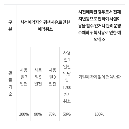
사전예약된 경우로서 천재
지변등으로 인하여 시설이
구
사전예약자의 귀책사유로 인한
용을 할수 없거나 관리운영
분
예약취소
주체의 귀책사유로 인한 예
약취소
사용
일 1
일전
사용
사용
사용
환
및 당
일 7
일 5
일 3
기일에 관계없이 전액반환
불
일
일전
일전
일전
기
12:00
준
까지
취소
100%
90%
70%
50%
100%