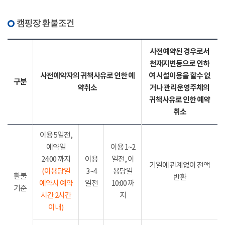
캠핑장 환불조건
사전예약된 경우로서
천재지변등으로 인하
사전예약자의 귀책사유로 인한 예
여 시설이용을 할수 없
구분
약취소
거나 관리운영주체의
귀책사유로 인한 예약
취소
이용 5일전,
예약일
이용 1~2
24:00 까지
이용
일전, 이
기일에 관계없이 전액
(이용당일
3~4
용당일
환불
반환
예약시 예약
일전
10:00 까
기준
시간 2시간
지
이내)