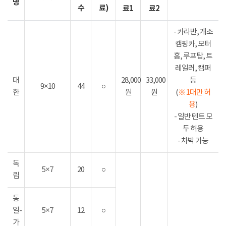
명
수
료)
료1
료2
- 카라반, 개조
캠핑카, 모터
홈, 루프탑, 트
레일러, 캠퍼
대
28,000
33,000
등
9×10
44
○
한
원
원
(
※ 1대만 허
용
)
- 일반 텐트 모
두 허용
- 차박 가능
독
5×7
20
○
립
통
일-
5×7
12
○
가