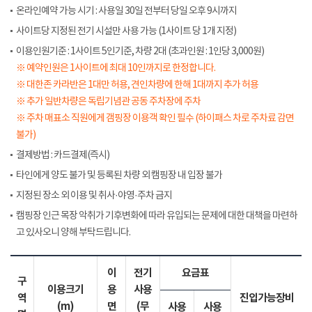
온라인예약 가능 시기 : 사용일 30일 전부터 당일 오후 9시까지
사이트당 지정된 전기 시설만 사용 가능 (1사이트 당 1개 지정)
이용인원기준 : 1사이트 5인기준, 차량 2대 (초과인원 : 1인당 3,000원)
※ 예약인원은 1사이트에 최대 10인까지로 한정합니다.
※ 대한존 카라반은 1대만 허용, 견인차량에 한해 1대까지 추가 허용
※ 추가 일반차량은 독립기념관 공동 주차장에 주차
※ 주차 매표소 직원에게 갬핑장 이용객 확인 필수 (하이패스 차로 주차료 감면
불가)
결제방법 : 카드결제(즉시)
타인에게 양도 불가 및 등록된 차량 외 캠핑장 내 입장 불가
지정된 장소 외 이용 및 취사·야영·주차 금지
캠핑장 인근 목장 악취가 기후변화에 따라 유입되는 문제에 대한 대책을 마련하
고 있사오니 양해 부탁드립니다.
이
전기
요금표
구
이용크기
용
사용
역
진입가능장비
(m)
면
(무
사용
사용