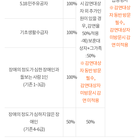
급증명서
5.18 민주유공자
100%
시 감면대상
※ 감면대상
자 외 추가인
자 동반 방문
원이 있을 경
필수,
우, 감면율
감면대상자
기초생활수급자
100%
50%적용
미방문시 감
-예) 보훈대
면 미적용
상자+그가족
: 50%
※ 감면대상
장애의 정도가 심한 장애인과
자 동반 방문
돌보는 사람 1인
100%
필수,
(기존 1~3급)
감면대상자
미방문시 감
면 미적용
장애의 정도가 심하지 않은 장
애인
50%
50%
(기존4~6급)