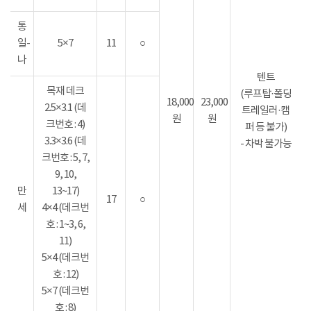
통
일-
5×7
11
○
나
텐트
목재 데크
(루프탑·폴딩
18,000
23,000
2.5×3.1 (데
트레일러·캠
원
원
크번호 : 4)
퍼 등 불가)
3.3×3.6 (데
- 차박 불가능
크번호 : 5, 7,
9, 10,
만
13~17)
17
○
세
4×4 (데크번
호 : 1~3, 6,
11)
5×4 (데크번
호 : 12)
5×7 (데크번
호 : 8)