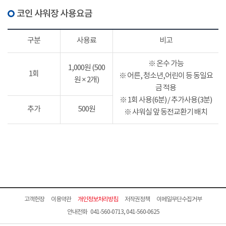
코인 샤워장 사용요금
구분
사용료
비고
※ 온수 가능
1,000원 (500
1회
※ 어른, 청소년,어린이 등 동일요
원 × 2개)
금 적용
※ 1회 사용(6분) / 추가사용(3분)
추가
500원
※ 샤워실 앞 동전교환기 배치
고객헌장
이용약관
개인정보처리방침
저작권정책
이메일무단수집거부
안내전화 041-560-0713, 041-560-0625