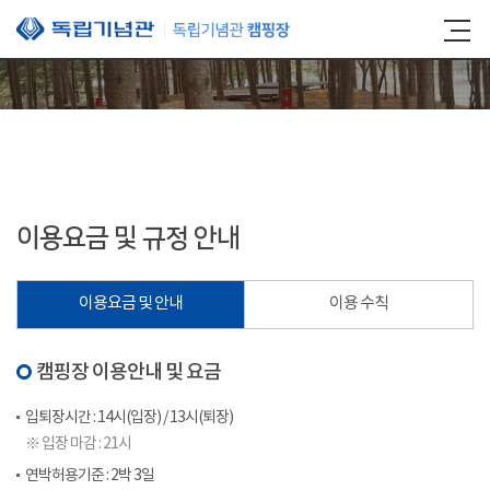
본문 바로가기
이용요금 및 규정 안내
이용요금 및 안내
이용 수칙
캠핑장 이용안내 및 요금
입퇴장시간 : 14시(입장) / 13시(퇴장)
※ 입장 마감 : 21시
연박허용기준 : 2박 3일