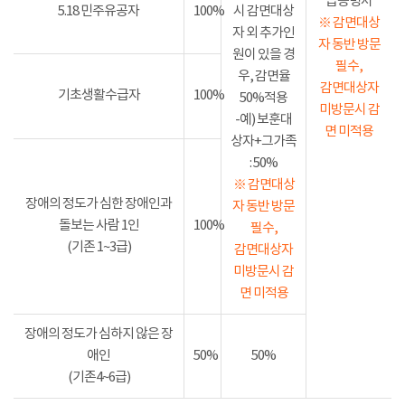
급증명서
5.18 민주유공자
100%
시 감면대상
※ 감면대상
자 외 추가인
자 동반 방문
원이 있을 경
필수,
우, 감면율
감면대상자
기초생활수급자
100%
50%적용
미방문시 감
-예) 보훈대
면 미적용
상자+그가족
: 50%
※ 감면대상
장애의 정도가 심한 장애인과
자 동반 방문
돌보는 사람 1인
100%
필수,
(기존 1~3급)
감면대상자
미방문시 감
면 미적용
장애의 정도가 심하지 않은 장
애인
50%
50%
(기존4~6급)