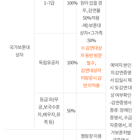
1~7급
100%
원이 있을 경
우, 감면율
50%적용
-예) 보훈대
상자+그가족
: 50%
국가보훈대
※ 감면대상
상자
자 동반 방문
독립유공자
100%
필수,
예약자 본인
감면대상자
의 감면증명
미방문시 감
서 입실시 제
면 미적용
시 및 감면 대
상 여부확인
등급 외(무
-감면증명서
궁,보국수훈
종류 : 장애인
50%
자,배우자,유
증명서, 수급
족 등)
자증명서, 국
가보훈처발
캠핑장 이용