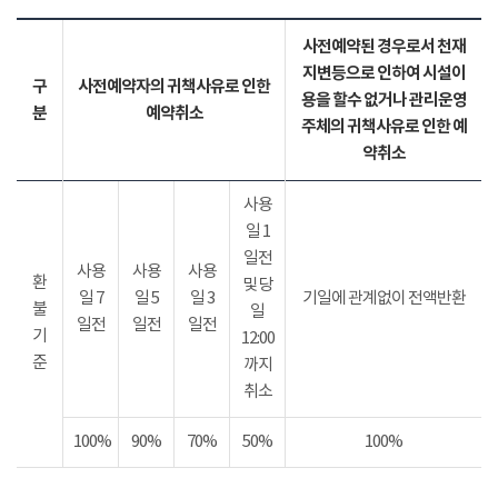
사전예약된 경우로서 천재
지변등으로 인하여 시설이
구
사전예약자의 귀책사유로 인한
용을 할수 없거나 관리운영
분
예약취소
주체의 귀책사유로 인한 예
약취소
사용
일 1
일전
사용
사용
사용
환
및 당
일 7
일 5
일 3
기일에 관계없이 전액반환
불
일
일전
일전
일전
기
12:00
준
까지
취소
100%
90%
70%
50%
100%