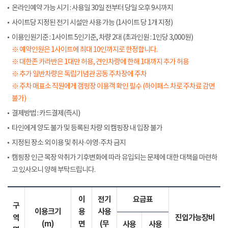
온라인예약 가능 시기 : 사용일 30일 전부터 당일 오후 9시까지
사이트당 지정된 전기 시설만 사용 가능 (1사이트 당 1개 지정)
이용인원기준 : 1사이트 5인기준, 차량 2대 (초과인원 : 1인당 3,000원)
※ 예약인원은 1사이트에 최대 10인까지로 한정합니다.
※ 대한존 카라반은 1대만 허용, 견인차량에 한해 1대까지 추가 허용
※ 추가 일반차량은 독립기념관 공동 주차장에 주차
※ 주차 매표소 직원에게 갬핑장 이용객 확인 필수 (하이패스 차로 주차료 감면
불가)
결제방법 : 카드결제(즉시)
타인에게 양도 불가 및 등록된 차량 외 캠핑장 내 입장 불가
지정된 장소 외 이용 및 취사·야영·주차 금지
캠핑장 인근 목장 악취가 기후변화에 따라 유입되는 문제에 대한 대책을 마련하
고 있사오니 양해 부탁드립니다.
이
전기
요금표
구
이용크기
용
사용
역
진입가능장비
(m)
면
(무
사용
사용