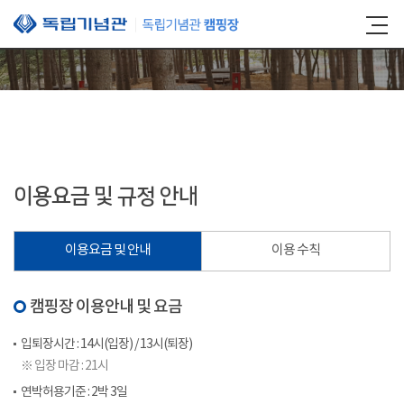
본문 바로가기
이용요금 및 규정 안내
이용요금 및 안내
이용 수칙
캠핑장 이용안내 및 요금
입퇴장시간 : 14시(입장) / 13시(퇴장)
※ 입장 마감 : 21시
연박허용기준 : 2박 3일