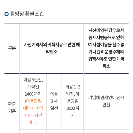
캠핑장 환불조건
사전예약된 경우로서
천재지변등으로 인하
사전예약자의 귀책사유로 인한 예
여 시설이용을 할수 없
구분
약취소
거나 관리운영주체의
귀책사유로 인한 예약
취소
이용 5일전,
예약일
이용 1~2
24:00 까지
이용
일전, 이
기일에 관계없이 전액
(이용당일
3~4
용당일
환불
반환
예약시 예약
일전
10:00 까
기준
시간 2시간
지
이내)