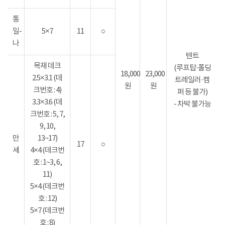
통
일-
5×7
11
○
나
텐트
목재 데크
(루프탑·폴딩
18,000
23,000
2.5×3.1 (데
트레일러·캠
원
원
크번호 : 4)
퍼 등 불가)
3.3×3.6 (데
- 차박 불가능
크번호 : 5, 7,
9, 10,
만
13~17)
17
○
세
4×4 (데크번
호 : 1~3, 6,
11)
5×4 (데크번
호 : 12)
5×7 (데크번
호 : 8)