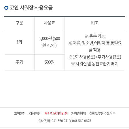
코인 샤워장 사용요금
구분
사용료
비고
※ 온수 가능
1,000원 (500
1회
※ 어른, 청소년,어린이 등 동일요
원 × 2개)
금 적용
※ 1회 사용(6분) / 추가사용(3분)
추가
500원
※ 샤워실 앞 동전교환기 배치
고객헌장
이용약관
개인정보처리방침
저작권정책
이메일무단수집거부
안내전화 041-560-0713, 041-560-0625