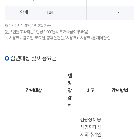
합계
104
-
※ 1사이트당 5인, 1박 2일 기준
(단, 5인을 초과하는 1인당 3,000원의 추가요금이 부과됨)
※ 사용료2 : 금요일, 토요일, 공휴일전일 / 사용료1 : 사용료2를 제외한 일
감면대상 및 이용요금
캠
핑
감면대상
장
비고
감면방법
감
면
캠핑장 이용
시 감면대상
자 외 추가인