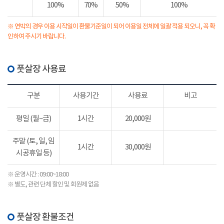
100%
70%
50%
100%
※ 연박의 경우 이용 시작일이 환불기준일이 되어 이용일 전체에 일괄 적용 되오니, 꼭 확
인하여 주시기 바랍니다.
풋살장 사용료
구분
사용기간
사용료
비고
평일 (월~금)
1시간
20,000원
주말 (토, 일, 임
1시간
30,000원
시공휴일 등)
※ 운영시간 : 09:00~18:00
※ 별도, 관련 단체 할인 및 회원제 없음
풋살장 환불조건