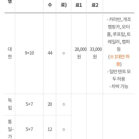
명
수
료)
료1
료2
- 카라반, 개조
캠핑카, 모터
홈, 루프탑, 트
레일러, 캠퍼
대
28,000
33,000
등
9×10
44
○
한
원
원
(
※ 1대만 허
용
)
- 일반 텐트 모
두 허용
- 차박 가능
독
5×7
20
○
립
통
일-
5×7
12
○
가