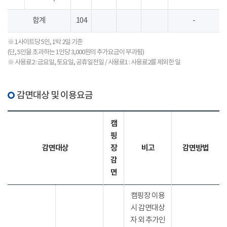
합계
104
-
※ 1사이트당 5인, 1박 2일 기준
(단, 5인을 초과하는 1인당 3,000원의 추가요금이 부과됨)
※ 사용료2 : 금요일, 토요일, 공휴일전일 / 사용료1 : 사용료2를 제외한 일
감면대상 및 이용요금
캠
핑
감면대상
장
비고
감면방법
감
면
캠핑장 이용
시 감면대상
자 외 추가인