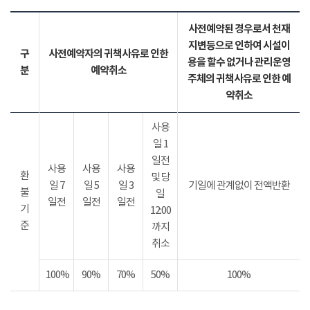
사전예약된 경우로서 천재
지변등으로 인하여 시설이
구
사전예약자의 귀책사유로 인한
용을 할수 없거나 관리운영
분
예약취소
주체의 귀책사유로 인한 예
약취소
사용
일 1
일전
사용
사용
사용
환
및 당
일 7
일 5
일 3
기일에 관계없이 전액반환
불
일
일전
일전
일전
기
12:00
준
까지
취소
100%
90%
70%
50%
100%