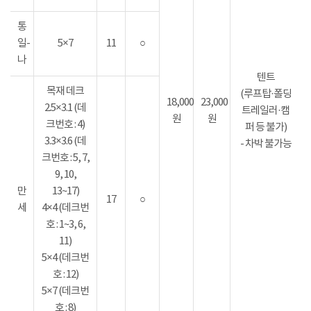
통
일-
5×7
11
○
나
텐트
목재 데크
(루프탑·폴딩
18,000
23,000
2.5×3.1 (데
트레일러·캠
원
원
크번호 : 4)
퍼 등 불가)
3.3×3.6 (데
- 차박 불가능
크번호 : 5, 7,
9, 10,
만
13~17)
17
○
세
4×4 (데크번
호 : 1~3, 6,
11)
5×4 (데크번
호 : 12)
5×7 (데크번
호 : 8)