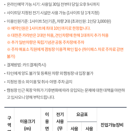
온라인예약 가능 시기 : 사용일 30일 전부터 당일 오후 9시까지
사이트당 지정된 전기 시설만 사용 가능 (1사이트 당 1개 지정)
이용인원기준 : 1사이트 5인기준, 차량 2대 (초과인원 : 1인당 3,000원)
※ 예약인원은 1사이트에 최대 10인까지로 한정합니다.
※ 대한존 카라반은 1대만 허용, 견인차량에 한해 1대까지 추가 허용
※ 추가 일반차량은 독립기념관 공동 주차장에 주차
※ 주차 매표소 직원에게 갬핑장 이용객 확인 필수 (하이패스 차로 주차료 감면
불가)
결제방법 : 카드결제(즉시)
타인에게 양도 불가 및 등록된 차량 외 캠핑장 내 입장 불가
지정된 장소 외 이용 및 취사·야영·주차 금지
캠핑장 인근 목장 악취가 기후변화에 따라 유입되는 문제에 대한 대책을 마련하
고 있사오니 양해 부탁드립니다.
이
전기
요금표
구
이용크기
용
사용
역
진입가능장비
(m)
면
(무
사용
사용