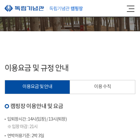
본문 바로가기
이용요금 및 규정 안내
이용요금 및 안내
이용 수칙
캠핑장 이용안내 및 요금
입퇴장시간 : 14시(입장) / 13시(퇴장)
※ 입장 마감 : 21시
연박허용기준 : 2박 3일