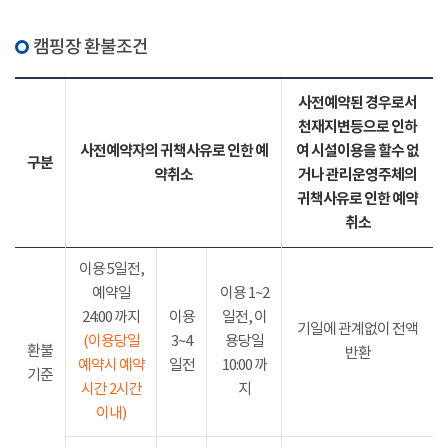
캠핑장 환불조건
사전예약된 경우로서
천재지변등으로 인하
사전예약자의 귀책사유로 인한 예
여 시설이용을 할수 없
구분
약취소
거나 관리운영주체의
귀책사유로 인한 예약
취소
이용 5일전,
예약일
이용 1~2
24:00 까지
이용
일전, 이
기일에 관계없이 전액
(이용당일
3~4
용당일
환불
반환
예약시 예약
일전
10:00 까
기준
시간 2시간
지
이내)