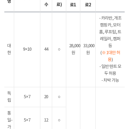
명
수
료)
료1
료2
- 카라반, 개조
캠핑카, 모터
홈, 루프탑, 트
레일러, 캠퍼
대
28,000
33,000
등
9×10
44
○
한
원
원
(
※ 1대만 허
용
)
- 일반 텐트 모
두 허용
- 차박 가능
독
5×7
20
○
립
통
일-
5×7
12
○
가