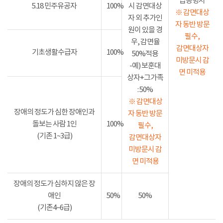
급증명서
5.18 민주유공자
100%
시 감면대상
※ 감면대상
자 외 추가인
자 동반 방문
원이 있을 경
필수,
우, 감면율
감면대상자
기초생활수급자
100%
50%적용
미방문시 감
-예) 보훈대
면 미적용
상자+그가족
: 50%
※ 감면대상
장애의 정도가 심한 장애인과
자 동반 방문
돌보는 사람 1인
100%
필수,
(기존 1~3급)
감면대상자
미방문시 감
면 미적용
장애의 정도가 심하지 않은 장
애인
50%
50%
(기존4~6급)