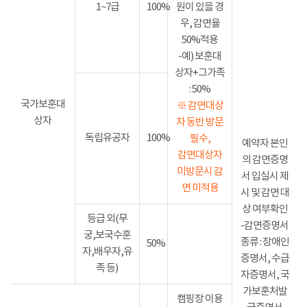
1~7급
100%
원이 있을 경
우, 감면율
50%적용
-예) 보훈대
상자+그가족
: 50%
국가보훈대
※ 감면대상
상자
자 동반 방문
독립유공자
100%
필수,
예약자 본인
감면대상자
의 감면증명
미방문시 감
서 입실시 제
면 미적용
시 및 감면 대
상 여부확인
등급 외(무
-감면증명서
궁,보국수훈
종류 : 장애인
50%
자,배우자,유
증명서, 수급
족 등)
자증명서, 국
가보훈처발
캠핑장 이용