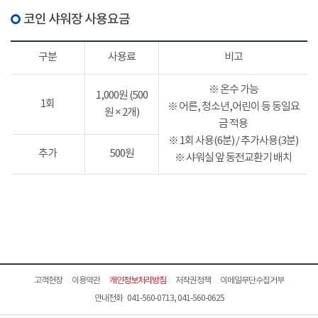
코인 샤워장 사용요금
구분
사용료
비고
※ 온수 가능
1,000원 (500
1회
※ 어른, 청소년,어린이 등 동일요
원 × 2개)
금 적용
※ 1회 사용(6분) / 추가사용(3분)
추가
500원
※ 샤워실 앞 동전교환기 배치
고객헌장
이용약관
개인정보처리방침
저작권정책
이메일무단수집거부
안내전화 041-560-0713, 041-560-0625