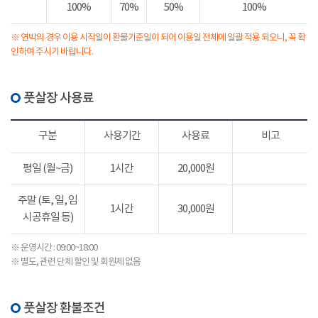
100%
70%
50%
100%
※ 연박의 경우 이용 시작일이 환불기준일이 되어 이용일 전체에 일괄 적용 되오니, 꼭 확
인하여 주시기 바랍니다.
풋살장 사용료
구분
사용기간
사용료
비고
평일 (월~금)
1시간
20,000원
주말 (토, 일, 임
1시간
30,000원
시공휴일 등)
※ 운영시간 : 09:00~18:00
※ 별도, 관련 단체 할인 및 회원제 없음
풋살장 환불조건