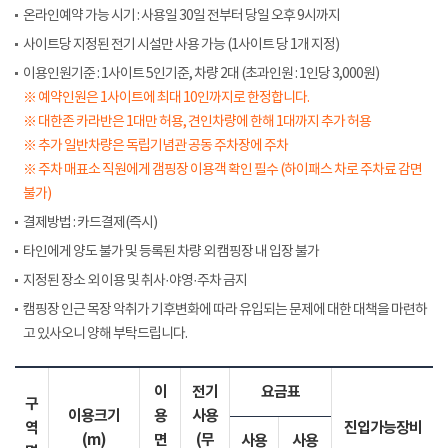
온라인예약 가능 시기 : 사용일 30일 전부터 당일 오후 9시까지
사이트당 지정된 전기 시설만 사용 가능 (1사이트 당 1개 지정)
이용인원기준 : 1사이트 5인기준, 차량 2대 (초과인원 : 1인당 3,000원)
※ 예약인원은 1사이트에 최대 10인까지로 한정합니다.
※ 대한존 카라반은 1대만 허용, 견인차량에 한해 1대까지 추가 허용
※ 추가 일반차량은 독립기념관 공동 주차장에 주차
※ 주차 매표소 직원에게 갬핑장 이용객 확인 필수 (하이패스 차로 주차료 감면
불가)
결제방법 : 카드결제(즉시)
타인에게 양도 불가 및 등록된 차량 외 캠핑장 내 입장 불가
지정된 장소 외 이용 및 취사·야영·주차 금지
캠핑장 인근 목장 악취가 기후변화에 따라 유입되는 문제에 대한 대책을 마련하
고 있사오니 양해 부탁드립니다.
이
전기
요금표
구
이용크기
용
사용
역
진입가능장비
(m)
면
(무
사용
사용