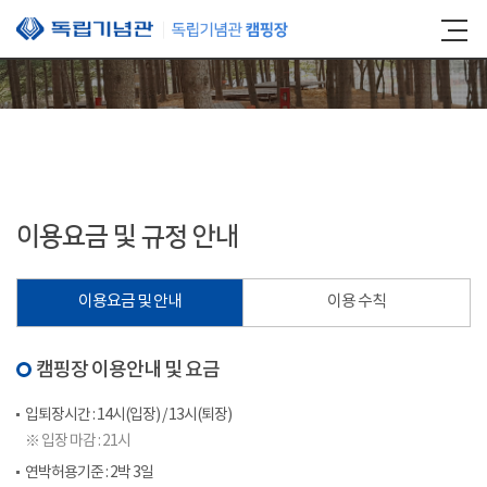
본문 바로가기
이용요금 및 규정 안내
이용요금 및 안내
이용 수칙
캠핑장 이용안내 및 요금
입퇴장시간 : 14시(입장) / 13시(퇴장)
※ 입장 마감 : 21시
연박허용기준 : 2박 3일