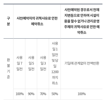
사전예약된 경우로서 천재
지변등으로 인하여 시설이
구
사전예약자의 귀책사유로 인한
용을 할수 없거나 관리운영
분
예약취소
주체의 귀책사유로 인한 예
약취소
사용
일 1
일전
사용
사용
사용
환
및 당
일 7
일 5
일 3
기일에 관계없이 전액반환
불
일
일전
일전
일전
기
12:00
준
까지
취소
100%
90%
70%
50%
100%