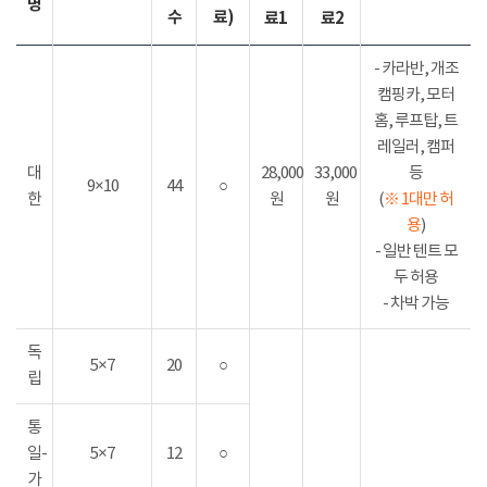
명
수
료)
료1
료2
- 카라반, 개조
캠핑카, 모터
홈, 루프탑, 트
레일러, 캠퍼
대
28,000
33,000
등
9×10
44
○
한
원
원
(
※ 1대만 허
용
)
- 일반 텐트 모
두 허용
- 차박 가능
독
5×7
20
○
립
통
일-
5×7
12
○
가