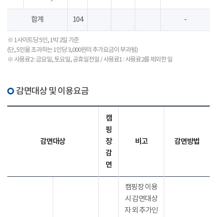
합계
104
-
※ 1사이트당 5인, 1박 2일 기준
(단, 5인을 초과하는 1인당 3,000원의 추가요금이 부과됨)
※ 사용료2 : 금요일, 토요일, 공휴일전일 / 사용료1 : 사용료2를 제외한 일
감면대상 및 이용요금
캠
핑
감면대상
장
비고
감면방법
감
면
캠핑장 이용
시 감면대상
자 외 추가인