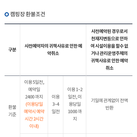
캠핑장 환불조건
사전예약된 경우로서
천재지변등으로 인하
사전예약자의 귀책사유로 인한 예
여 시설이용을 할수 없
구분
약취소
거나 관리운영주체의
귀책사유로 인한 예약
취소
이용 5일전,
예약일
이용 1~2
24:00 까지
이용
일전, 이
기일에 관계없이 전액
(이용당일
3~4
용당일
환불
반환
예약시 예약
일전
10:00 까
기준
시간 2시간
지
이내)