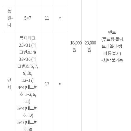
통
일-
5×7
11
○
나
텐트
목재 데크
(루프탑·폴딩
18,000
23,000
2.5×3.1 (데
트레일러·캠
원
원
크번호 : 4)
퍼 등 불가)
3.3×3.6 (데
- 차박 불가능
크번호 : 5, 7,
9, 10,
만
13~17)
17
○
세
4×4 (데크번
호 : 1~3, 6,
11)
5×4 (데크번
호 : 12)
5×7 (데크번
호 : 8)