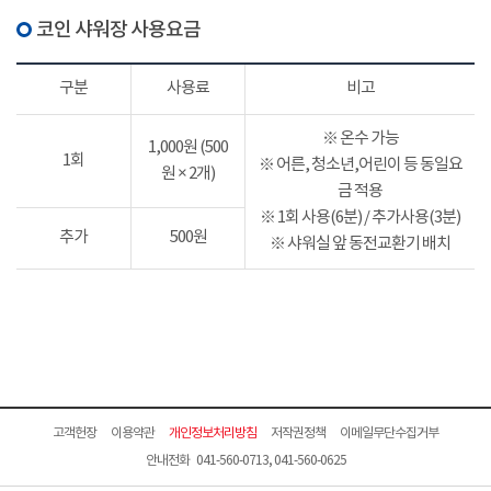
코인 샤워장 사용요금
구분
사용료
비고
※ 온수 가능
1,000원 (500
1회
※ 어른, 청소년,어린이 등 동일요
원 × 2개)
금 적용
※ 1회 사용(6분) / 추가사용(3분)
추가
500원
※ 샤워실 앞 동전교환기 배치
고객헌장
이용약관
개인정보처리방침
저작권정책
이메일무단수집거부
안내전화 041-560-0713, 041-560-0625