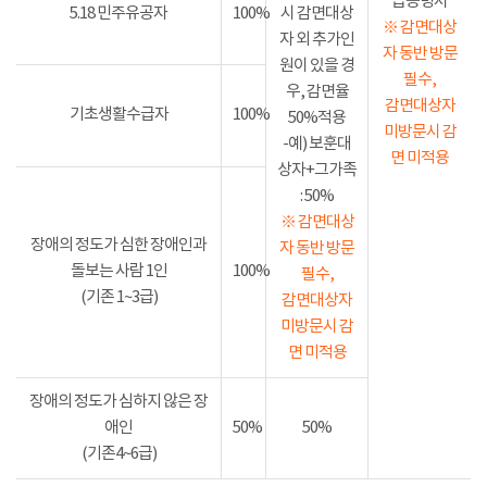
급증명서
5.18 민주유공자
100%
시 감면대상
※ 감면대상
자 외 추가인
자 동반 방문
원이 있을 경
필수,
우, 감면율
감면대상자
기초생활수급자
100%
50%적용
미방문시 감
-예) 보훈대
면 미적용
상자+그가족
: 50%
※ 감면대상
장애의 정도가 심한 장애인과
자 동반 방문
돌보는 사람 1인
100%
필수,
(기존 1~3급)
감면대상자
미방문시 감
면 미적용
장애의 정도가 심하지 않은 장
애인
50%
50%
(기존4~6급)