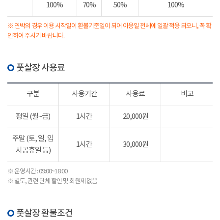
100%
70%
50%
100%
※ 연박의 경우 이용 시작일이 환불기준일이 되어 이용일 전체에 일괄 적용 되오니, 꼭 확
인하여 주시기 바랍니다.
풋살장 사용료
구분
사용기간
사용료
비고
평일 (월~금)
1시간
20,000원
주말 (토, 일, 임
1시간
30,000원
시공휴일 등)
※ 운영시간 : 09:00~18:00
※ 별도, 관련 단체 할인 및 회원제 없음
풋살장 환불조건