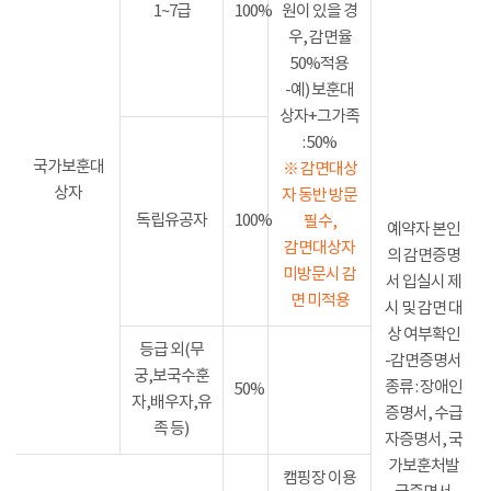
1~7급
100%
원이 있을 경
우, 감면율
50%적용
-예) 보훈대
상자+그가족
: 50%
국가보훈대
※ 감면대상
상자
자 동반 방문
독립유공자
100%
필수,
예약자 본인
감면대상자
의 감면증명
미방문시 감
서 입실시 제
면 미적용
시 및 감면 대
상 여부확인
등급 외(무
-감면증명서
궁,보국수훈
종류 : 장애인
50%
자,배우자,유
증명서, 수급
족 등)
자증명서, 국
가보훈처발
캠핑장 이용