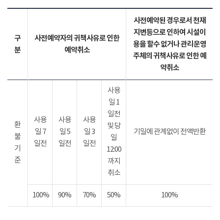
사전예약된 경우로서 천재
지변등으로 인하여 시설이
구
사전예약자의 귀책사유로 인한
용을 할수 없거나 관리운영
분
예약취소
주체의 귀책사유로 인한 예
약취소
사용
일 1
일전
사용
사용
사용
환
및 당
일 7
일 5
일 3
기일에 관계없이 전액반환
불
일
일전
일전
일전
기
12:00
준
까지
취소
100%
90%
70%
50%
100%