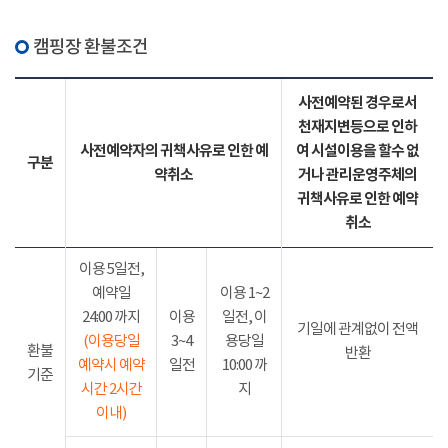
캠핑장 환불조건
사전예약된 경우로서
천재지변등으로 인하
사전예약자의 귀책사유로 인한 예
여 시설이용을 할수 없
구분
약취소
거나 관리운영주체의
귀책사유로 인한 예약
취소
이용 5일전,
예약일
이용 1~2
24:00 까지
이용
일전, 이
기일에 관계없이 전액
(이용당일
3~4
용당일
환불
반환
예약시 예약
일전
10:00 까
기준
시간 2시간
지
이내)