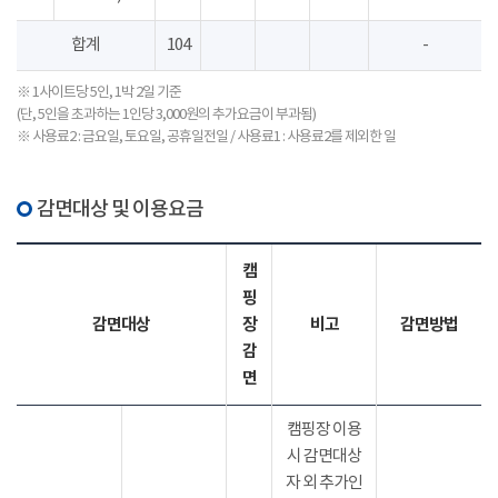
합계
104
-
※ 1사이트당 5인, 1박 2일 기준
(단, 5인을 초과하는 1인당 3,000원의 추가요금이 부과됨)
※ 사용료2 : 금요일, 토요일, 공휴일전일 / 사용료1 : 사용료2를 제외한 일
감면대상 및 이용요금
캠
핑
감면대상
장
비고
감면방법
감
면
캠핑장 이용
시 감면대상
자 외 추가인