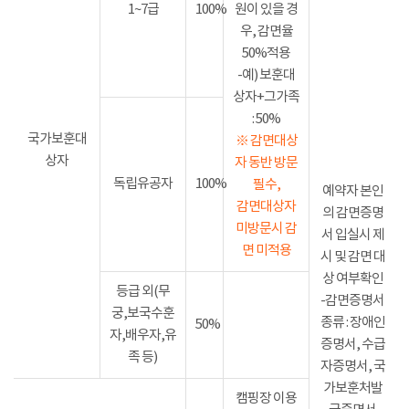
1~7급
100%
원이 있을 경
우, 감면율
50%적용
-예) 보훈대
상자+그가족
: 50%
국가보훈대
※ 감면대상
상자
자 동반 방문
독립유공자
100%
필수,
예약자 본인
감면대상자
의 감면증명
미방문시 감
서 입실시 제
면 미적용
시 및 감면 대
상 여부확인
등급 외(무
-감면증명서
궁,보국수훈
종류 : 장애인
50%
자,배우자,유
증명서, 수급
족 등)
자증명서, 국
가보훈처발
캠핑장 이용