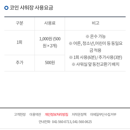
코인 샤워장 사용요금
구분
사용료
비고
※ 온수 가능
1,000원 (500
1회
※ 어른, 청소년,어린이 등 동일요
원 × 2개)
금 적용
※ 1회 사용(6분) / 추가사용(3분)
추가
500원
※ 샤워실 앞 동전교환기 배치
고객헌장
이용약관
개인정보처리방침
저작권정책
이메일무단수집거부
안내전화 041-560-0713, 041-560-0625