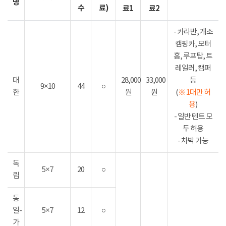
명
수
료)
료1
료2
- 카라반, 개조
캠핑카, 모터
홈, 루프탑, 트
레일러, 캠퍼
대
28,000
33,000
등
9×10
44
○
한
원
원
(
※ 1대만 허
용
)
- 일반 텐트 모
두 허용
- 차박 가능
독
5×7
20
○
립
통
일-
5×7
12
○
가