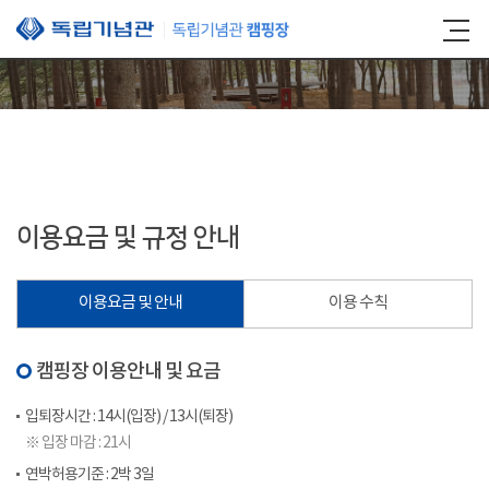
본문 바로가기
이용요금 및 규정 안내
이용요금 및 안내
이용 수칙
캠핑장 이용안내 및 요금
입퇴장시간 : 14시(입장) / 13시(퇴장)
※ 입장 마감 : 21시
연박허용기준 : 2박 3일