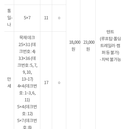
통
일-
5×7
11
○
나
텐트
목재 데크
(루프탑·폴딩
18,000
23,000
2.5×3.1 (데
트레일러·캠
원
원
크번호 : 4)
퍼 등 불가)
3.3×3.6 (데
- 차박 불가능
크번호 : 5, 7,
9, 10,
만
13~17)
17
○
세
4×4 (데크번
호 : 1~3, 6,
11)
5×4 (데크번
호 : 12)
5×7 (데크번
호 : 8)