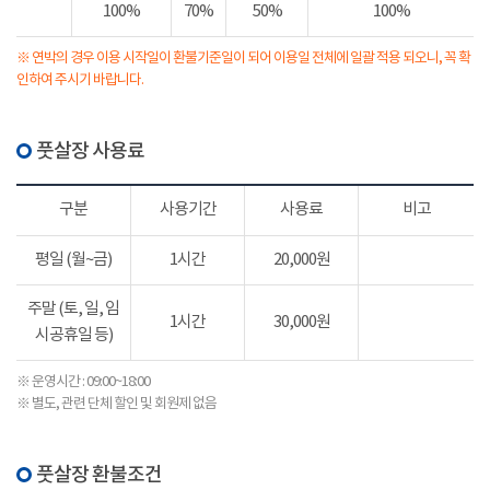
100%
70%
50%
100%
※ 연박의 경우 이용 시작일이 환불기준일이 되어 이용일 전체에 일괄 적용 되오니, 꼭 확
인하여 주시기 바랍니다.
풋살장 사용료
구분
사용기간
사용료
비고
평일 (월~금)
1시간
20,000원
주말 (토, 일, 임
1시간
30,000원
시공휴일 등)
※ 운영시간 : 09:00~18:00
※ 별도, 관련 단체 할인 및 회원제 없음
풋살장 환불조건