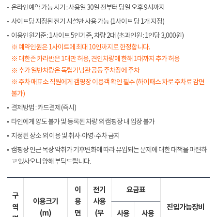
온라인예약 가능 시기 : 사용일 30일 전부터 당일 오후 9시까지
사이트당 지정된 전기 시설만 사용 가능 (1사이트 당 1개 지정)
이용인원기준 : 1사이트 5인기준, 차량 2대 (초과인원 : 1인당 3,000원)
※ 예약인원은 1사이트에 최대 10인까지로 한정합니다.
※ 대한존 카라반은 1대만 허용, 견인차량에 한해 1대까지 추가 허용
※ 추가 일반차량은 독립기념관 공동 주차장에 주차
※ 주차 매표소 직원에게 갬핑장 이용객 확인 필수 (하이패스 차로 주차료 감면
불가)
결제방법 : 카드결제(즉시)
타인에게 양도 불가 및 등록된 차량 외 캠핑장 내 입장 불가
지정된 장소 외 이용 및 취사·야영·주차 금지
캠핑장 인근 목장 악취가 기후변화에 따라 유입되는 문제에 대한 대책을 마련하
고 있사오니 양해 부탁드립니다.
이
전기
요금표
구
이용크기
용
사용
역
진입가능장비
(m)
면
(무
사용
사용