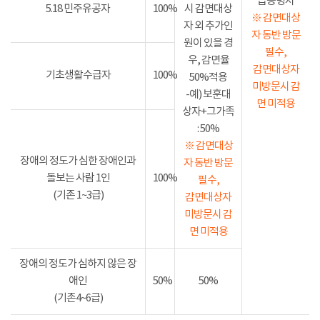
급증명서
5.18 민주유공자
100%
시 감면대상
※ 감면대상
자 외 추가인
자 동반 방문
원이 있을 경
필수,
우, 감면율
감면대상자
기초생활수급자
100%
50%적용
미방문시 감
-예) 보훈대
면 미적용
상자+그가족
: 50%
※ 감면대상
장애의 정도가 심한 장애인과
자 동반 방문
돌보는 사람 1인
100%
필수,
(기존 1~3급)
감면대상자
미방문시 감
면 미적용
장애의 정도가 심하지 않은 장
애인
50%
50%
(기존4~6급)