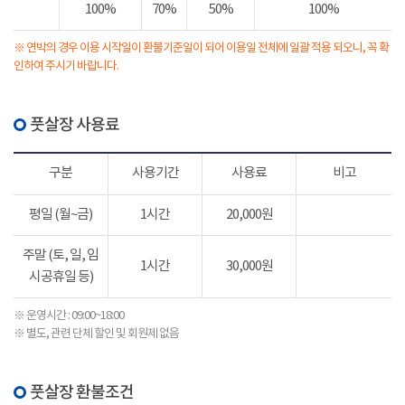
100%
70%
50%
100%
※ 연박의 경우 이용 시작일이 환불기준일이 되어 이용일 전체에 일괄 적용 되오니, 꼭 확
인하여 주시기 바랍니다.
풋살장 사용료
구분
사용기간
사용료
비고
평일 (월~금)
1시간
20,000원
주말 (토, 일, 임
1시간
30,000원
시공휴일 등)
※ 운영시간 : 09:00~18:00
※ 별도, 관련 단체 할인 및 회원제 없음
풋살장 환불조건