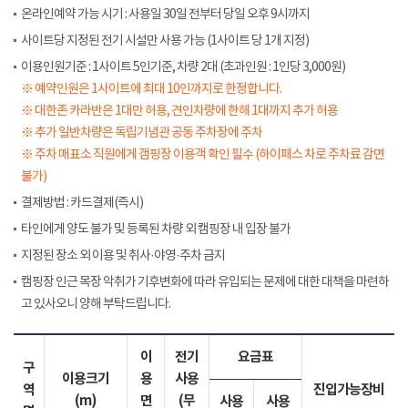
온라인예약 가능 시기 : 사용일 30일 전부터 당일 오후 9시까지
사이트당 지정된 전기 시설만 사용 가능 (1사이트 당 1개 지정)
이용인원기준 : 1사이트 5인기준, 차량 2대 (초과인원 : 1인당 3,000원)
※ 예약인원은 1사이트에 최대 10인까지로 한정합니다.
※ 대한존 카라반은 1대만 허용, 견인차량에 한해 1대까지 추가 허용
※ 추가 일반차량은 독립기념관 공동 주차장에 주차
※ 주차 매표소 직원에게 갬핑장 이용객 확인 필수 (하이패스 차로 주차료 감면
불가)
결제방법 : 카드결제(즉시)
타인에게 양도 불가 및 등록된 차량 외 캠핑장 내 입장 불가
지정된 장소 외 이용 및 취사·야영·주차 금지
캠핑장 인근 목장 악취가 기후변화에 따라 유입되는 문제에 대한 대책을 마련하
고 있사오니 양해 부탁드립니다.
이
전기
요금표
구
이용크기
용
사용
역
진입가능장비
(m)
면
(무
사용
사용