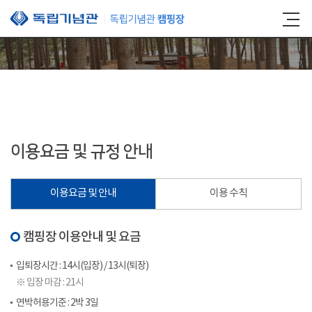
본문 바로가기
이용요금 및 규정 안내
이용요금 및 안내
이용 수칙
캠핑장 이용안내 및 요금
입퇴장시간 : 14시(입장) / 13시(퇴장)
※ 입장 마감 : 21시
연박허용기준 : 2박 3일