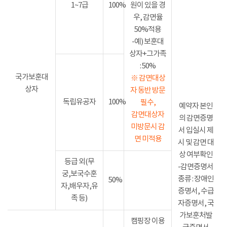
1~7급
100%
원이 있을 경
우, 감면율
50%적용
-예) 보훈대
상자+그가족
: 50%
국가보훈대
※ 감면대상
상자
자 동반 방문
독립유공자
100%
필수,
예약자 본인
감면대상자
의 감면증명
미방문시 감
서 입실시 제
면 미적용
시 및 감면 대
상 여부확인
등급 외(무
-감면증명서
궁,보국수훈
종류 : 장애인
50%
자,배우자,유
증명서, 수급
족 등)
자증명서, 국
가보훈처발
캠핑장 이용