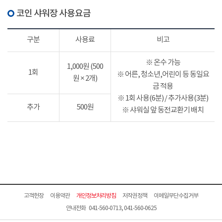
코인 샤워장 사용요금
구분
사용료
비고
※ 온수 가능
1,000원 (500
1회
※ 어른, 청소년,어린이 등 동일요
원 × 2개)
금 적용
※ 1회 사용(6분) / 추가사용(3분)
추가
500원
※ 샤워실 앞 동전교환기 배치
고객헌장
이용약관
개인정보처리방침
저작권정책
이메일무단수집거부
안내전화 041-560-0713, 041-560-0625