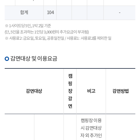
합계
104
-
※ 1사이트당 5인, 1박 2일 기준
(단, 5인을 초과하는 1인당 3,000원의 추가요금이 부과됨)
※ 사용료2 : 금요일, 토요일, 공휴일전일 / 사용료1 : 사용료2를 제외한 일
감면대상 및 이용요금
캠
핑
감면대상
장
비고
감면방법
감
면
캠핑장 이용
시 감면대상
자 외 추가인