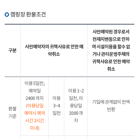
캠핑장 환불조건
사전예약된 경우로서
천재지변등으로 인하
사전예약자의 귀책사유로 인한 예
여 시설이용을 할수 없
구분
약취소
거나 관리운영주체의
귀책사유로 인한 예약
취소
이용 5일전,
예약일
이용 1~2
24:00 까지
이용
일전, 이
기일에 관계없이 전액
(이용당일
3~4
용당일
환불
반환
예약시 예약
일전
10:00 까
기준
시간 2시간
지
이내)