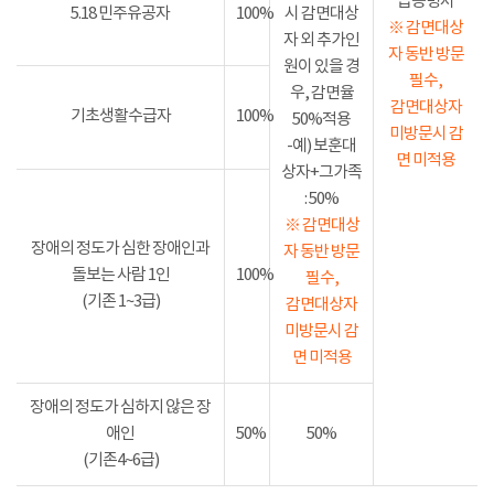
급증명서
5.18 민주유공자
100%
시 감면대상
※ 감면대상
자 외 추가인
자 동반 방문
원이 있을 경
필수,
우, 감면율
감면대상자
기초생활수급자
100%
50%적용
미방문시 감
-예) 보훈대
면 미적용
상자+그가족
: 50%
※ 감면대상
장애의 정도가 심한 장애인과
자 동반 방문
돌보는 사람 1인
100%
필수,
(기존 1~3급)
감면대상자
미방문시 감
면 미적용
장애의 정도가 심하지 않은 장
애인
50%
50%
(기존4~6급)