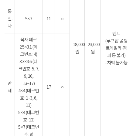
통
일-
5×7
11
○
나
텐트
목재 데크
(루프탑·폴딩
18,000
23,000
2.5×3.1 (데
트레일러·캠
원
원
크번호 : 4)
퍼 등 불가)
3.3×3.6 (데
- 차박 불가능
크번호 : 5, 7,
9, 10,
만
13~17)
17
○
세
4×4 (데크번
호 : 1~3, 6,
11)
5×4 (데크번
호 : 12)
5×7 (데크번
호 : 8)