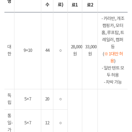
명
수
료)
료1
료2
- 카라반, 개조
캠핑카, 모터
홈, 루프탑, 트
레일러, 캠퍼
대
28,000
33,000
등
9×10
44
○
한
원
원
(
※ 1대만 허
용
)
- 일반 텐트 모
두 허용
- 차박 가능
독
5×7
20
○
립
통
일-
5×7
12
○
가