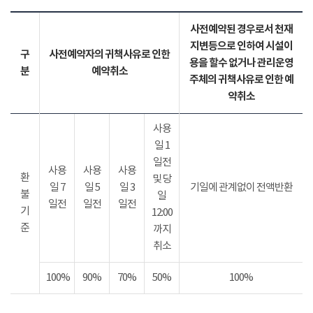
사전예약된 경우로서 천재
지변등으로 인하여 시설이
구
사전예약자의 귀책사유로 인한
용을 할수 없거나 관리운영
분
예약취소
주체의 귀책사유로 인한 예
약취소
사용
일 1
일전
사용
사용
사용
환
및 당
일 7
일 5
일 3
기일에 관계없이 전액반환
불
일
일전
일전
일전
기
12:00
준
까지
취소
100%
90%
70%
50%
100%