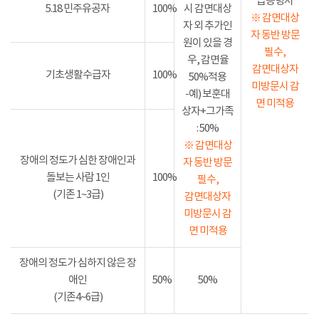
급증명서
5.18 민주유공자
100%
시 감면대상
※ 감면대상
자 외 추가인
자 동반 방문
원이 있을 경
필수,
우, 감면율
감면대상자
기초생활수급자
100%
50%적용
미방문시 감
-예) 보훈대
면 미적용
상자+그가족
: 50%
※ 감면대상
장애의 정도가 심한 장애인과
자 동반 방문
돌보는 사람 1인
100%
필수,
(기존 1~3급)
감면대상자
미방문시 감
면 미적용
장애의 정도가 심하지 않은 장
애인
50%
50%
(기존4~6급)