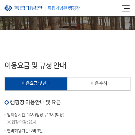
본문 바로가기
이용요금 및 규정 안내
이용요금 및 안내
이용 수칙
캠핑장 이용안내 및 요금
입퇴장시간 : 14시(입장) / 13시(퇴장)
※ 입장 마감 : 21시
연박허용기준 : 2박 3일