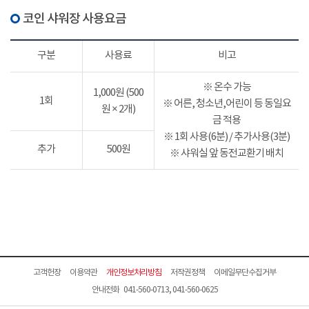
코인 샤워장 사용요금
구분
사용료
비고
※ 온수 가능
1,000원 (500
1회
※ 어른, 청소년,어린이 등 동일요
원 × 2개)
금 적용
※ 1회 사용(6분) / 추가사용(3분)
추가
500원
※ 샤워실 앞 동전교환기 배치
고객헌장
이용약관
개인정보처리방침
저작권정책
이메일무단수집거부
안내전화 041-560-0713, 041-560-0625