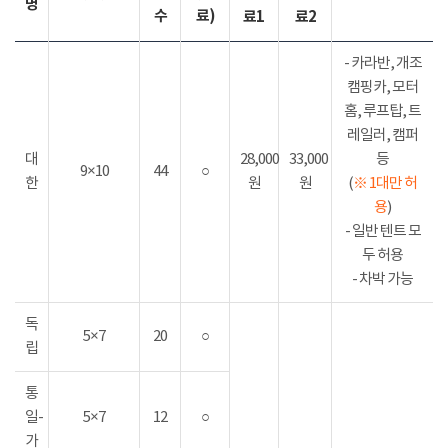
명
수
료)
료1
료2
- 카라반, 개조
캠핑카, 모터
홈, 루프탑, 트
레일러, 캠퍼
대
28,000
33,000
등
9×10
44
○
한
원
원
(
※ 1대만 허
용
)
- 일반 텐트 모
두 허용
- 차박 가능
독
5×7
20
○
립
통
일-
5×7
12
○
가