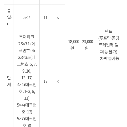
통
일-
5×7
11
○
나
텐트
목재 데크
(루프탑·폴딩
18,000
23,000
2.5×3.1 (데
트레일러·캠
원
원
크번호 : 4)
퍼 등 불가)
3.3×3.6 (데
- 차박 불가능
크번호 : 5, 7,
9, 10,
만
13~17)
17
○
세
4×4 (데크번
호 : 1~3, 6,
11)
5×4 (데크번
호 : 12)
5×7 (데크번
호 : 8)