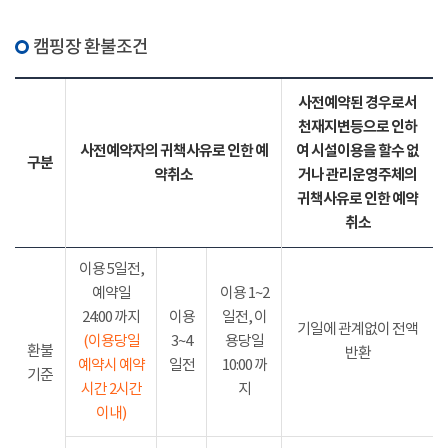
캠핑장 환불조건
사전예약된 경우로서
천재지변등으로 인하
사전예약자의 귀책사유로 인한 예
여 시설이용을 할수 없
구분
약취소
거나 관리운영주체의
귀책사유로 인한 예약
취소
이용 5일전,
예약일
이용 1~2
24:00 까지
이용
일전, 이
기일에 관계없이 전액
(이용당일
3~4
용당일
환불
반환
예약시 예약
일전
10:00 까
기준
시간 2시간
지
이내)