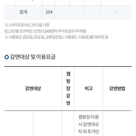
합계
104
-
※ 1사이트당 5인, 1박 2일 기준
(단, 5인을 초과하는 1인당 3,000원의 추가요금이 부과됨)
※ 사용료2 : 금요일, 토요일, 공휴일전일 / 사용료1 : 사용료2를 제외한 일
감면대상 및 이용요금
캠
핑
감면대상
장
비고
감면방법
감
면
캠핑장 이용
시 감면대상
자 외 추가인