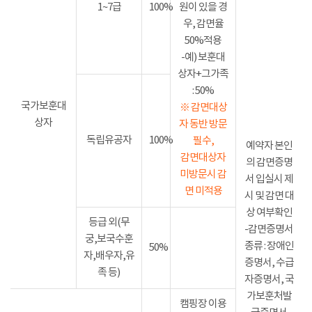
1~7급
100%
원이 있을 경
우, 감면율
50%적용
-예) 보훈대
상자+그가족
: 50%
국가보훈대
※ 감면대상
상자
자 동반 방문
독립유공자
100%
필수,
예약자 본인
감면대상자
의 감면증명
미방문시 감
서 입실시 제
면 미적용
시 및 감면 대
상 여부확인
등급 외(무
-감면증명서
궁,보국수훈
종류 : 장애인
50%
자,배우자,유
증명서, 수급
족 등)
자증명서, 국
가보훈처발
캠핑장 이용