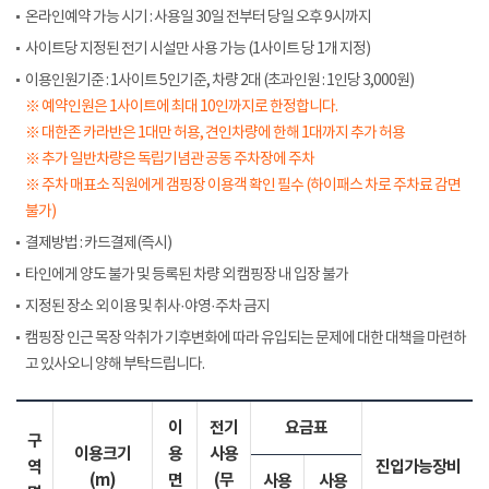
온라인예약 가능 시기 : 사용일 30일 전부터 당일 오후 9시까지
사이트당 지정된 전기 시설만 사용 가능 (1사이트 당 1개 지정)
이용인원기준 : 1사이트 5인기준, 차량 2대 (초과인원 : 1인당 3,000원)
※ 예약인원은 1사이트에 최대 10인까지로 한정합니다.
※ 대한존 카라반은 1대만 허용, 견인차량에 한해 1대까지 추가 허용
※ 추가 일반차량은 독립기념관 공동 주차장에 주차
※ 주차 매표소 직원에게 갬핑장 이용객 확인 필수 (하이패스 차로 주차료 감면
불가)
결제방법 : 카드결제(즉시)
타인에게 양도 불가 및 등록된 차량 외 캠핑장 내 입장 불가
지정된 장소 외 이용 및 취사·야영·주차 금지
캠핑장 인근 목장 악취가 기후변화에 따라 유입되는 문제에 대한 대책을 마련하
고 있사오니 양해 부탁드립니다.
이
전기
요금표
구
이용크기
용
사용
역
진입가능장비
(m)
면
(무
사용
사용