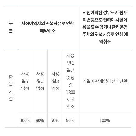
사전예약된 경우로서 천재
지변등으로 인하여 시설이
구
사전예약자의 귀책사유로 인한
용을 할수 없거나 관리운영
분
예약취소
주체의 귀책사유로 인한 예
약취소
사용
일 1
일전
사용
사용
사용
환
및 당
일 7
일 5
일 3
기일에 관계없이 전액반환
불
일
일전
일전
일전
기
12:00
준
까지
취소
100%
90%
70%
50%
100%