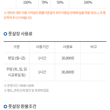
100%
70%
50%
100%
※ 연박의 경우 이용 시작일이 환불기준일이 되어 이용일 전체에 일괄 적용 되오니, 꼭 확
인하여 주시기 바랍니다.
풋살장 사용료
구분
사용기간
사용료
비고
평일 (월~금)
1시간
20,000원
주말 (토, 일, 임
1시간
30,000원
시공휴일 등)
※ 운영시간 : 09:00~18:00
※ 별도, 관련 단체 할인 및 회원제 없음
풋살장 환불조건