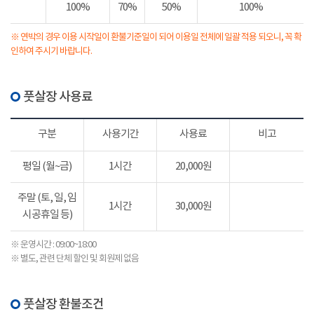
100%
70%
50%
100%
※ 연박의 경우 이용 시작일이 환불기준일이 되어 이용일 전체에 일괄 적용 되오니, 꼭 확
인하여 주시기 바랍니다.
풋살장 사용료
구분
사용기간
사용료
비고
평일 (월~금)
1시간
20,000원
주말 (토, 일, 임
1시간
30,000원
시공휴일 등)
※ 운영시간 : 09:00~18:00
※ 별도, 관련 단체 할인 및 회원제 없음
풋살장 환불조건