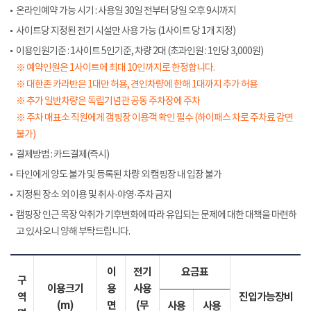
온라인예약 가능 시기 : 사용일 30일 전부터 당일 오후 9시까지
사이트당 지정된 전기 시설만 사용 가능 (1사이트 당 1개 지정)
이용인원기준 : 1사이트 5인기준, 차량 2대 (초과인원 : 1인당 3,000원)
※ 예약인원은 1사이트에 최대 10인까지로 한정합니다.
※ 대한존 카라반은 1대만 허용, 견인차량에 한해 1대까지 추가 허용
※ 추가 일반차량은 독립기념관 공동 주차장에 주차
※ 주차 매표소 직원에게 갬핑장 이용객 확인 필수 (하이패스 차로 주차료 감면
불가)
결제방법 : 카드결제(즉시)
타인에게 양도 불가 및 등록된 차량 외 캠핑장 내 입장 불가
지정된 장소 외 이용 및 취사·야영·주차 금지
캠핑장 인근 목장 악취가 기후변화에 따라 유입되는 문제에 대한 대책을 마련하
고 있사오니 양해 부탁드립니다.
이
전기
요금표
구
이용크기
용
사용
역
진입가능장비
(m)
면
(무
사용
사용