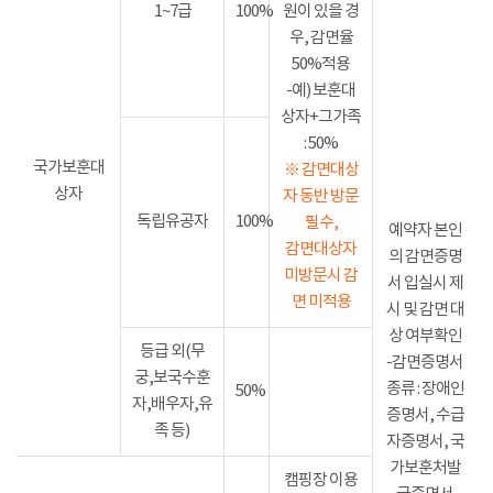
1~7급
100%
원이 있을 경
우, 감면율
50%적용
-예) 보훈대
상자+그가족
: 50%
국가보훈대
※ 감면대상
상자
자 동반 방문
독립유공자
100%
필수,
예약자 본인
감면대상자
의 감면증명
미방문시 감
서 입실시 제
면 미적용
시 및 감면 대
상 여부확인
등급 외(무
-감면증명서
궁,보국수훈
종류 : 장애인
50%
자,배우자,유
증명서, 수급
족 등)
자증명서, 국
가보훈처발
캠핑장 이용