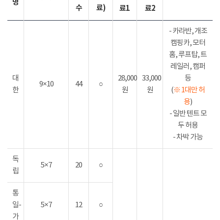
명
수
료)
료1
료2
- 카라반, 개조
캠핑카, 모터
홈, 루프탑, 트
레일러, 캠퍼
대
28,000
33,000
등
9×10
44
○
한
원
원
(
※ 1대만 허
용
)
- 일반 텐트 모
두 허용
- 차박 가능
독
5×7
20
○
립
통
일-
5×7
12
○
가