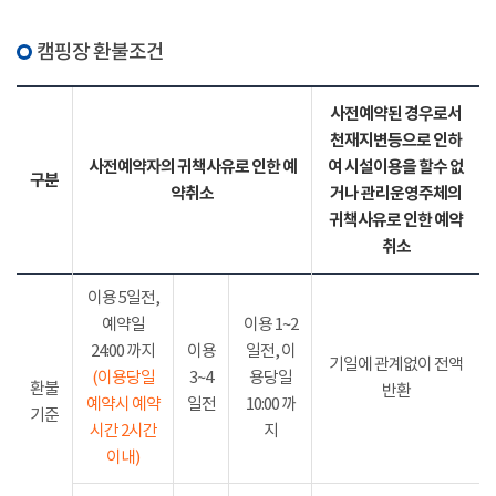
캠핑장 환불조건
사전예약된 경우로서
천재지변등으로 인하
사전예약자의 귀책사유로 인한 예
여 시설이용을 할수 없
구분
약취소
거나 관리운영주체의
귀책사유로 인한 예약
취소
이용 5일전,
예약일
이용 1~2
24:00 까지
이용
일전, 이
기일에 관계없이 전액
(이용당일
3~4
용당일
환불
반환
예약시 예약
일전
10:00 까
기준
시간 2시간
지
이내)