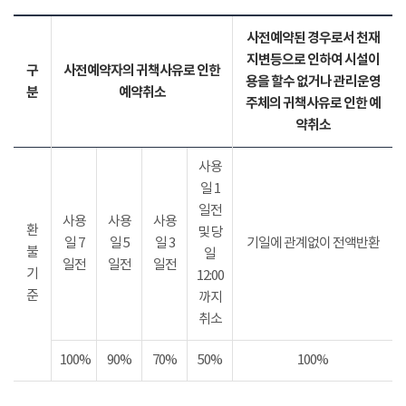
사전예약된 경우로서 천재
지변등으로 인하여 시설이
구
사전예약자의 귀책사유로 인한
용을 할수 없거나 관리운영
분
예약취소
주체의 귀책사유로 인한 예
약취소
사용
일 1
일전
사용
사용
사용
환
및 당
일 7
일 5
일 3
기일에 관계없이 전액반환
불
일
일전
일전
일전
기
12:00
준
까지
취소
100%
90%
70%
50%
100%