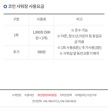
코인 샤워장 사용요금
구분
사용료
비고
※ 온수 가능
1,000원 (500
1회
※ 어른, 청소년,어린이 등 동일요
원 × 2개)
금 적용
※ 1회 사용(6분) / 추가사용(3분)
추가
500원
※ 샤워실 앞 동전교환기 배치
고객헌장
이용약관
개인정보처리방침
저작권정책
이메일무단수집거부
안내전화 041-560-0713, 041-560-0625