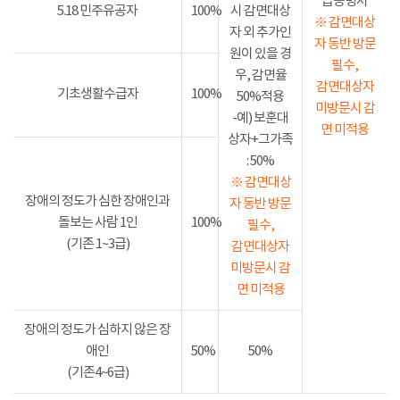
급증명서
5.18 민주유공자
100%
시 감면대상
※ 감면대상
자 외 추가인
자 동반 방문
원이 있을 경
필수,
우, 감면율
감면대상자
기초생활수급자
100%
50%적용
미방문시 감
-예) 보훈대
면 미적용
상자+그가족
: 50%
※ 감면대상
장애의 정도가 심한 장애인과
자 동반 방문
돌보는 사람 1인
100%
필수,
(기존 1~3급)
감면대상자
미방문시 감
면 미적용
장애의 정도가 심하지 않은 장
애인
50%
50%
(기존4~6급)