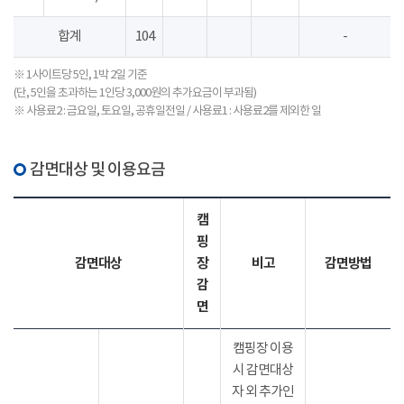
합계
104
-
※ 1사이트당 5인, 1박 2일 기준
(단, 5인을 초과하는 1인당 3,000원의 추가요금이 부과됨)
※ 사용료2 : 금요일, 토요일, 공휴일전일 / 사용료1 : 사용료2를 제외한 일
감면대상 및 이용요금
캠
핑
감면대상
장
비고
감면방법
감
면
캠핑장 이용
시 감면대상
자 외 추가인