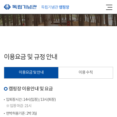
본문 바로가기
이용요금 및 규정 안내
이용요금 및 안내
이용 수칙
캠핑장 이용안내 및 요금
입퇴장시간 : 14시(입장) / 13시(퇴장)
※ 입장 마감 : 21시
연박허용기준 : 2박 3일