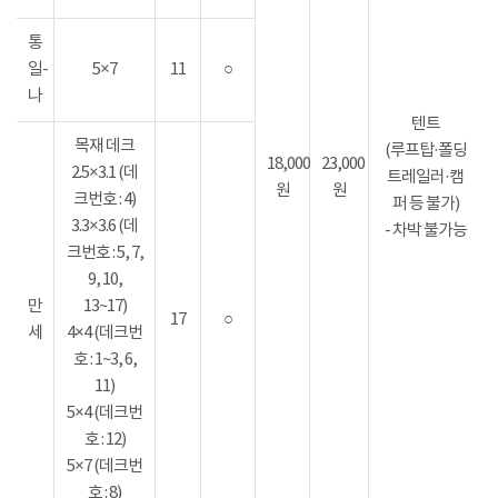
통
일-
5×7
11
○
나
텐트
목재 데크
(루프탑·폴딩
18,000
23,000
2.5×3.1 (데
트레일러·캠
원
원
크번호 : 4)
퍼 등 불가)
3.3×3.6 (데
- 차박 불가능
크번호 : 5, 7,
9, 10,
만
13~17)
17
○
세
4×4 (데크번
호 : 1~3, 6,
11)
5×4 (데크번
호 : 12)
5×7 (데크번
호 : 8)