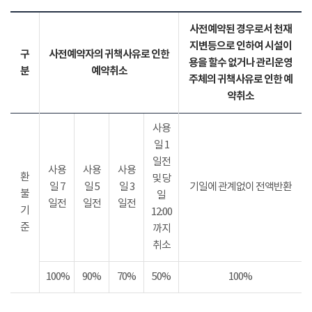
사전예약된 경우로서 천재
지변등으로 인하여 시설이
구
사전예약자의 귀책사유로 인한
용을 할수 없거나 관리운영
분
예약취소
주체의 귀책사유로 인한 예
약취소
사용
일 1
일전
사용
사용
사용
환
및 당
일 7
일 5
일 3
기일에 관계없이 전액반환
불
일
일전
일전
일전
기
12:00
준
까지
취소
100%
90%
70%
50%
100%