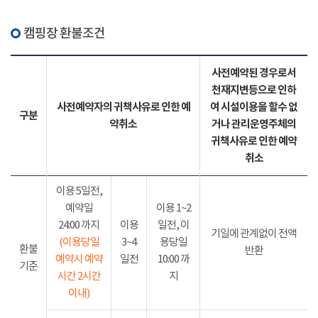
캠핑장 환불조건
사전예약된 경우로서
천재지변등으로 인하
사전예약자의 귀책사유로 인한 예
여 시설이용을 할수 없
구분
약취소
거나 관리운영주체의
귀책사유로 인한 예약
취소
이용 5일전,
예약일
이용 1~2
24:00 까지
이용
일전, 이
기일에 관계없이 전액
(이용당일
3~4
용당일
환불
반환
예약시 예약
일전
10:00 까
기준
시간 2시간
지
이내)