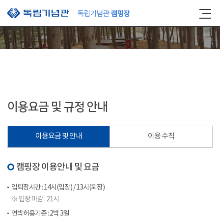
본문 바로가기
이용요금 및 규정 안내
이용요금 및 안내
이용 수칙
캠핑장 이용안내 및 요금
입퇴장시간 : 14시(입장) / 13시(퇴장)
※ 입장 마감 : 21시
연박허용기준 : 2박 3일