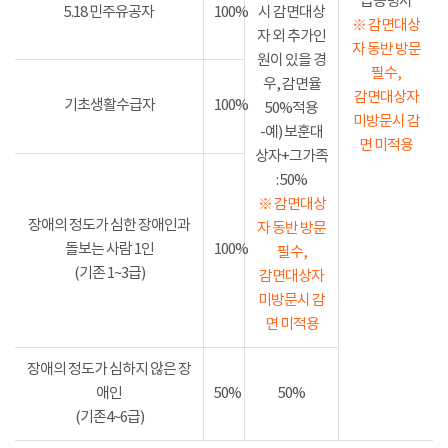
급증명서
5.18 민주유공자
100%
시 감면대상
※ 감면대상
자 외 추가인
자 동반 방문
원이 있을 경
필수,
우, 감면율
감면대상자
기초생활수급자
100%
50%적용
미방문시 감
-예) 보훈대
면 미적용
상자+그가족
: 50%
※ 감면대상
장애의 정도가 심한 장애인과
자 동반 방문
돌보는 사람 1인
100%
필수,
(기존 1~3급)
감면대상자
미방문시 감
면 미적용
장애의 정도가 심하지 않은 장
애인
50%
50%
(기존4~6급)