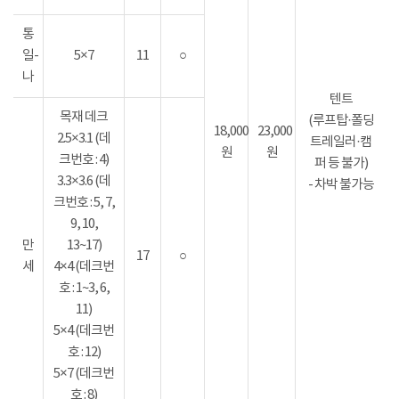
통
일-
5×7
11
○
나
텐트
목재 데크
(루프탑·폴딩
18,000
23,000
2.5×3.1 (데
트레일러·캠
원
원
크번호 : 4)
퍼 등 불가)
3.3×3.6 (데
- 차박 불가능
크번호 : 5, 7,
9, 10,
만
13~17)
17
○
세
4×4 (데크번
호 : 1~3, 6,
11)
5×4 (데크번
호 : 12)
5×7 (데크번
호 : 8)