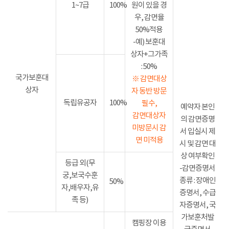
1~7급
100%
원이 있을 경
우, 감면율
50%적용
-예) 보훈대
상자+그가족
: 50%
국가보훈대
※ 감면대상
상자
자 동반 방문
독립유공자
100%
필수,
예약자 본인
감면대상자
의 감면증명
미방문시 감
서 입실시 제
면 미적용
시 및 감면 대
상 여부확인
등급 외(무
-감면증명서
궁,보국수훈
종류 : 장애인
50%
자,배우자,유
증명서, 수급
족 등)
자증명서, 국
가보훈처발
캠핑장 이용