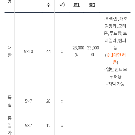
명
수
료)
료1
료2
- 카라반, 개조
캠핑카, 모터
홈, 루프탑, 트
레일러, 캠퍼
대
28,000
33,000
등
9×10
44
○
한
원
원
(
※ 1대만 허
용
)
- 일반 텐트 모
두 허용
- 차박 가능
독
5×7
20
○
립
통
일-
5×7
12
○
가