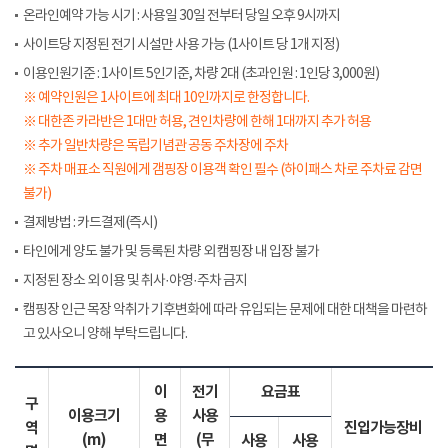
온라인예약 가능 시기 : 사용일 30일 전부터 당일 오후 9시까지
사이트당 지정된 전기 시설만 사용 가능 (1사이트 당 1개 지정)
이용인원기준 : 1사이트 5인기준, 차량 2대 (초과인원 : 1인당 3,000원)
※ 예약인원은 1사이트에 최대 10인까지로 한정합니다.
※ 대한존 카라반은 1대만 허용, 견인차량에 한해 1대까지 추가 허용
※ 추가 일반차량은 독립기념관 공동 주차장에 주차
※ 주차 매표소 직원에게 갬핑장 이용객 확인 필수 (하이패스 차로 주차료 감면
불가)
결제방법 : 카드결제(즉시)
타인에게 양도 불가 및 등록된 차량 외 캠핑장 내 입장 불가
지정된 장소 외 이용 및 취사·야영·주차 금지
캠핑장 인근 목장 악취가 기후변화에 따라 유입되는 문제에 대한 대책을 마련하
고 있사오니 양해 부탁드립니다.
이
전기
요금표
구
이용크기
용
사용
역
진입가능장비
(m)
면
(무
사용
사용