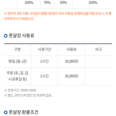
100%
70%
50%
100%
※ 연박의 경우 이용 시작일이 환불기준일이 되어 이용일 전체에 일괄 적용 되오니, 꼭 확
인하여 주시기 바랍니다.
풋살장 사용료
구분
사용기간
사용료
비고
평일 (월~금)
1시간
20,000원
주말 (토, 일, 임
1시간
30,000원
시공휴일 등)
※ 운영시간 : 09:00~18:00
※ 별도, 관련 단체 할인 및 회원제 없음
풋살장 환불조건