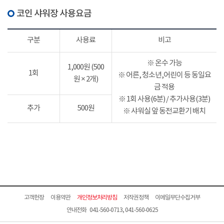
코인 샤워장 사용요금
구분
사용료
비고
※ 온수 가능
1,000원 (500
1회
※ 어른, 청소년,어린이 등 동일요
원 × 2개)
금 적용
※ 1회 사용(6분) / 추가사용(3분)
추가
500원
※ 샤워실 앞 동전교환기 배치
고객헌장
이용약관
개인정보처리방침
저작권정책
이메일무단수집거부
안내전화 041-560-0713, 041-560-0625