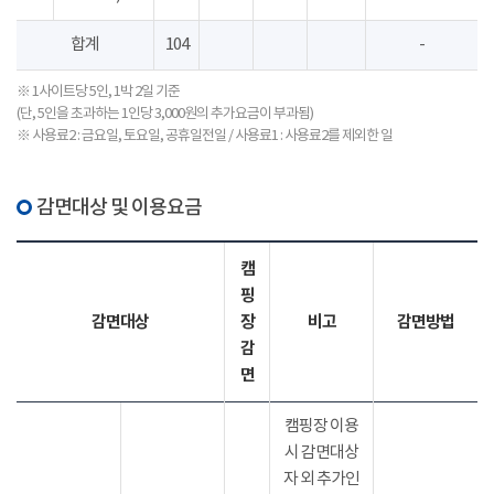
합계
104
-
※ 1사이트당 5인, 1박 2일 기준
(단, 5인을 초과하는 1인당 3,000원의 추가요금이 부과됨)
※ 사용료2 : 금요일, 토요일, 공휴일전일 / 사용료1 : 사용료2를 제외한 일
감면대상 및 이용요금
캠
핑
감면대상
장
비고
감면방법
감
면
캠핑장 이용
시 감면대상
자 외 추가인