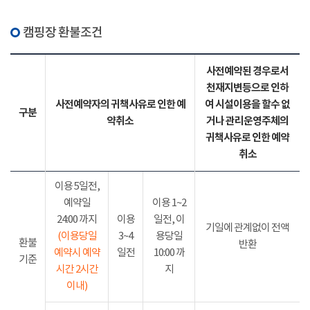
캠핑장 환불조건
사전예약된 경우로서
천재지변등으로 인하
사전예약자의 귀책사유로 인한 예
여 시설이용을 할수 없
구분
약취소
거나 관리운영주체의
귀책사유로 인한 예약
취소
이용 5일전,
예약일
이용 1~2
24:00 까지
이용
일전, 이
기일에 관계없이 전액
(이용당일
3~4
용당일
환불
반환
예약시 예약
일전
10:00 까
기준
시간 2시간
지
이내)