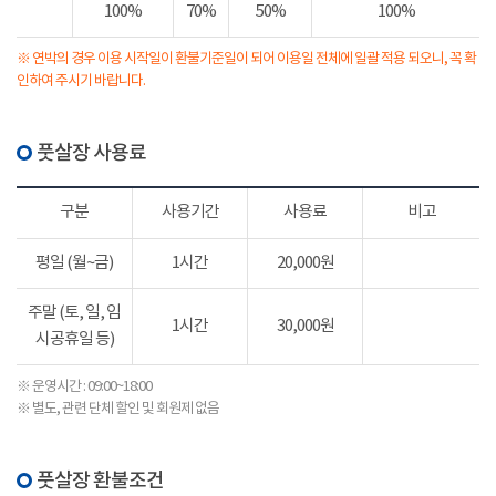
100%
70%
50%
100%
※ 연박의 경우 이용 시작일이 환불기준일이 되어 이용일 전체에 일괄 적용 되오니, 꼭 확
인하여 주시기 바랍니다.
풋살장 사용료
구분
사용기간
사용료
비고
평일 (월~금)
1시간
20,000원
주말 (토, 일, 임
1시간
30,000원
시공휴일 등)
※ 운영시간 : 09:00~18:00
※ 별도, 관련 단체 할인 및 회원제 없음
풋살장 환불조건