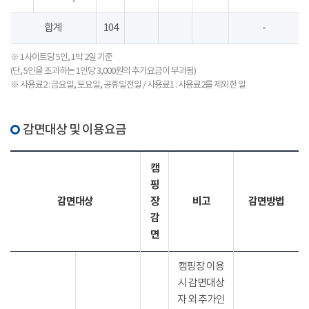
합계
104
-
※ 1사이트당 5인, 1박 2일 기준
(단, 5인을 초과하는 1인당 3,000원의 추가요금이 부과됨)
※ 사용료2 : 금요일, 토요일, 공휴일전일 / 사용료1 : 사용료2를 제외한 일
감면대상 및 이용요금
캠
핑
감면대상
장
비고
감면방법
감
면
캠핑장 이용
시 감면대상
자 외 추가인