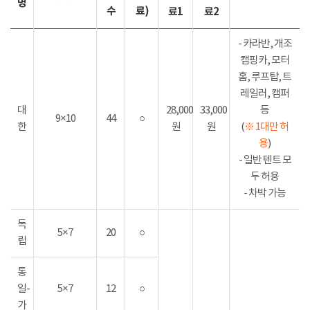
명
수
료)
료1
료2
- 카라반, 개조
캠핑카, 모터
홈, 루프탑, 트
레일러, 캠퍼
대
28,000
33,000
등
9×10
44
○
한
원
원
(
※ 1대만 허
용
)
- 일반 텐트 모
두 허용
- 차박 가능
독
5×7
20
○
립
통
일-
5×7
12
○
가