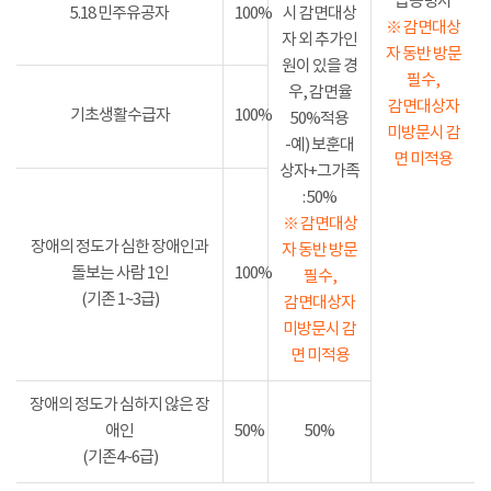
급증명서
5.18 민주유공자
100%
시 감면대상
※ 감면대상
자 외 추가인
자 동반 방문
원이 있을 경
필수,
우, 감면율
감면대상자
기초생활수급자
100%
50%적용
미방문시 감
-예) 보훈대
면 미적용
상자+그가족
: 50%
※ 감면대상
장애의 정도가 심한 장애인과
자 동반 방문
돌보는 사람 1인
100%
필수,
(기존 1~3급)
감면대상자
미방문시 감
면 미적용
장애의 정도가 심하지 않은 장
애인
50%
50%
(기존4~6급)