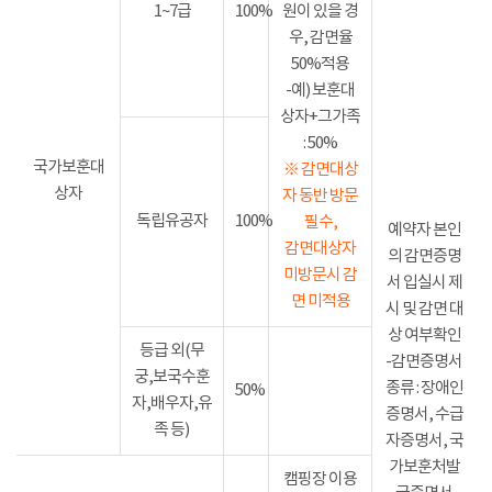
1~7급
100%
원이 있을 경
우, 감면율
50%적용
-예) 보훈대
상자+그가족
: 50%
국가보훈대
※ 감면대상
상자
자 동반 방문
독립유공자
100%
필수,
예약자 본인
감면대상자
의 감면증명
미방문시 감
서 입실시 제
면 미적용
시 및 감면 대
상 여부확인
등급 외(무
-감면증명서
궁,보국수훈
종류 : 장애인
50%
자,배우자,유
증명서, 수급
족 등)
자증명서, 국
가보훈처발
캠핑장 이용