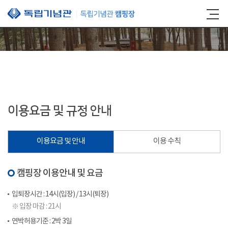
본문 바로가기
이용요금 및 규정 안내
이용요금 및 안내
이용 수칙
캠핑장 이용안내 및 요금
입퇴장시간 : 14시(입장) / 13시(퇴장)
※ 입장 마감 : 21시
연박허용기준 : 2박 3일