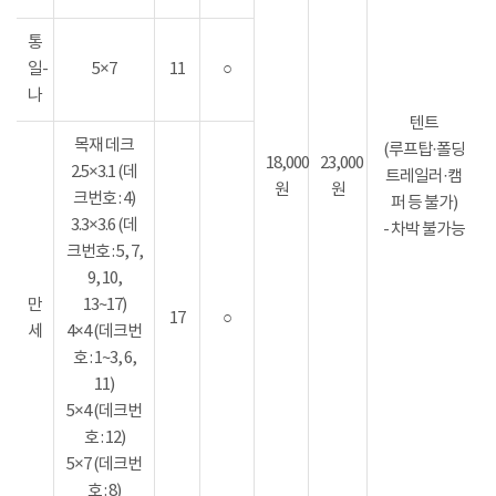
통
일-
5×7
11
○
나
텐트
목재 데크
(루프탑·폴딩
18,000
23,000
2.5×3.1 (데
트레일러·캠
원
원
크번호 : 4)
퍼 등 불가)
3.3×3.6 (데
- 차박 불가능
크번호 : 5, 7,
9, 10,
만
13~17)
17
○
세
4×4 (데크번
호 : 1~3, 6,
11)
5×4 (데크번
호 : 12)
5×7 (데크번
호 : 8)