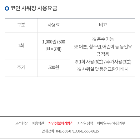
코인 샤워장 사용요금
구분
사용료
비고
※ 온수 가능
1,000원 (500
1회
※ 어른, 청소년,어린이 등 동일요
원 × 2개)
금 적용
※ 1회 사용(6분) / 추가사용(3분)
추가
500원
※ 샤워실 앞 동전교환기 배치
고객헌장
이용약관
개인정보처리방침
저작권정책
이메일무단수집거부
안내전화 041-560-0713, 041-560-0625