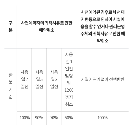
사전예약된 경우로서 천재
지변등으로 인하여 시설이
구
사전예약자의 귀책사유로 인한
용을 할수 없거나 관리운영
분
예약취소
주체의 귀책사유로 인한 예
약취소
사용
일 1
일전
사용
사용
사용
환
및 당
일 7
일 5
일 3
기일에 관계없이 전액반환
불
일
일전
일전
일전
기
12:00
준
까지
취소
100%
90%
70%
50%
100%