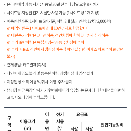
온라인예약 가능 시기 : 사용일 30일 전부터 당일 오후 9시까지
사이트당 지정된 전기 시설만 사용 가능 (1사이트 당 1개 지정)
이용인원기준 : 1사이트 5인기준, 차량 2대 (초과인원 : 1인당 3,000원)
※ 예약인원은 1사이트에 최대 10인까지로 한정합니다.
※ 대한존 카라반은 1대만 허용, 견인차량에 한해 1대까지 추가 허용
※ 추가 일반차량은 독립기념관 공동 주차장에 주차
※ 주차 매표소 직원에게 갬핑장 이용객 확인 필수 (하이패스 차로 주차료 감면
불가)
결제방법 : 카드결제(즉시)
타인에게 양도 불가 및 등록된 차량 외 캠핑장 내 입장 불가
지정된 장소 외 이용 및 취사·야영·주차 금지
캠핑장 인근 목장 악취가 기후변화에 따라 유입되는 문제에 대한 대책을 마련하
고 있사오니 양해 부탁드립니다.
이
전기
요금표
구
이용크기
용
사용
역
진입가능장비
(m)
면
(무
사용
사용