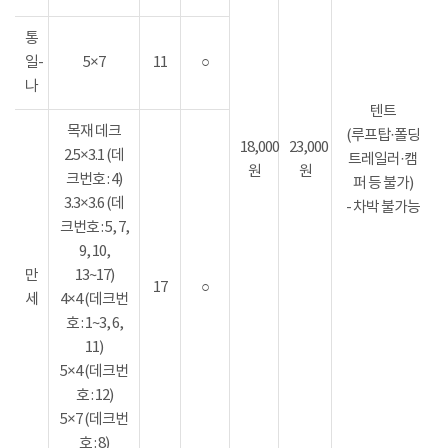
통
일-
5×7
11
○
나
텐트
목재 데크
(루프탑·폴딩
18,000
23,000
2.5×3.1 (데
트레일러·캠
원
원
크번호 : 4)
퍼 등 불가)
3.3×3.6 (데
- 차박 불가능
크번호 : 5, 7,
9, 10,
만
13~17)
17
○
세
4×4 (데크번
호 : 1~3, 6,
11)
5×4 (데크번
호 : 12)
5×7 (데크번
호 : 8)