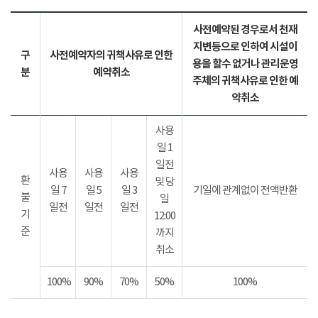
사전예약된 경우로서 천재
지변등으로 인하여 시설이
구
사전예약자의 귀책사유로 인한
용을 할수 없거나 관리운영
분
예약취소
주체의 귀책사유로 인한 예
약취소
사용
일 1
일전
사용
사용
사용
환
및 당
일 7
일 5
일 3
기일에 관계없이 전액반환
불
일
일전
일전
일전
기
12:00
준
까지
취소
100%
90%
70%
50%
100%