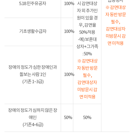
급증명서
5.18 민주유공자
100%
시 감면대상
※ 감면대상
자 외 추가인
자 동반 방문
원이 있을 경
필수,
우, 감면율
감면대상자
기초생활수급자
100%
50%적용
미방문시 감
-예) 보훈대
면 미적용
상자+그가족
: 50%
※ 감면대상
장애의 정도가 심한 장애인과
자 동반 방문
돌보는 사람 1인
100%
필수,
(기존 1~3급)
감면대상자
미방문시 감
면 미적용
장애의 정도가 심하지 않은 장
애인
50%
50%
(기존4~6급)