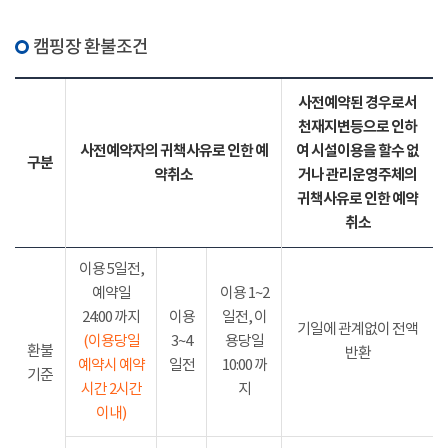
캠핑장 환불조건
사전예약된 경우로서
천재지변등으로 인하
사전예약자의 귀책사유로 인한 예
여 시설이용을 할수 없
구분
약취소
거나 관리운영주체의
귀책사유로 인한 예약
취소
이용 5일전,
예약일
이용 1~2
24:00 까지
이용
일전, 이
기일에 관계없이 전액
(이용당일
3~4
용당일
환불
반환
예약시 예약
일전
10:00 까
기준
시간 2시간
지
이내)