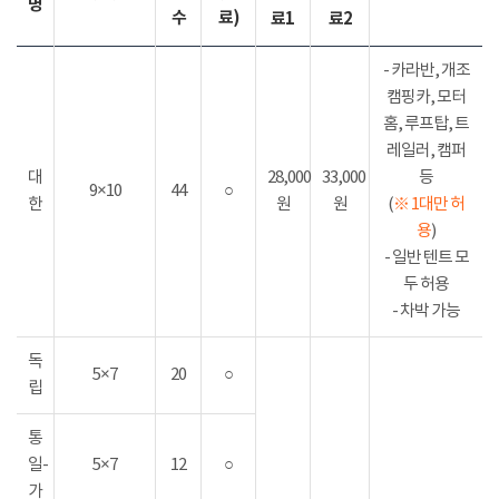
명
수
료)
료1
료2
- 카라반, 개조
캠핑카, 모터
홈, 루프탑, 트
레일러, 캠퍼
대
28,000
33,000
등
9×10
44
○
한
원
원
(
※ 1대만 허
용
)
- 일반 텐트 모
두 허용
- 차박 가능
독
5×7
20
○
립
통
일-
5×7
12
○
가