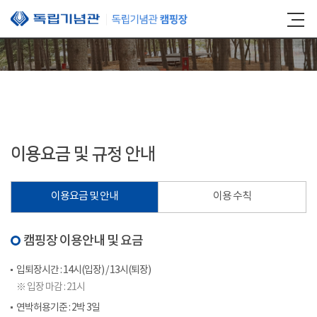
본문 바로가기
이용요금 및 규정 안내
이용요금 및 안내
이용 수칙
캠핑장 이용안내 및 요금
입퇴장시간 : 14시(입장) / 13시(퇴장)
※ 입장 마감 : 21시
연박허용기준 : 2박 3일