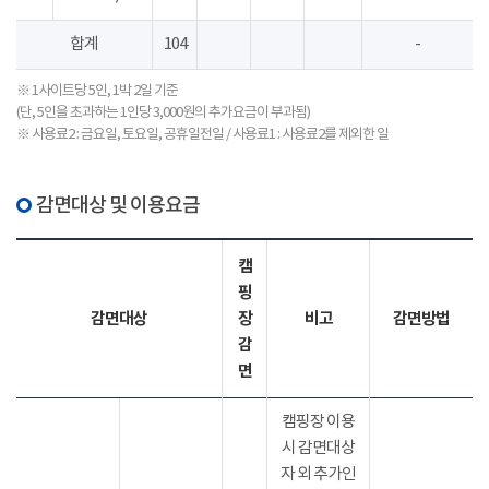
합계
104
-
※ 1사이트당 5인, 1박 2일 기준
(단, 5인을 초과하는 1인당 3,000원의 추가요금이 부과됨)
※ 사용료2 : 금요일, 토요일, 공휴일전일 / 사용료1 : 사용료2를 제외한 일
감면대상 및 이용요금
캠
핑
감면대상
장
비고
감면방법
감
면
캠핑장 이용
시 감면대상
자 외 추가인