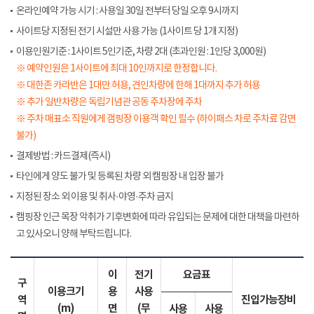
온라인예약 가능 시기 : 사용일 30일 전부터 당일 오후 9시까지
사이트당 지정된 전기 시설만 사용 가능 (1사이트 당 1개 지정)
이용인원기준 : 1사이트 5인기준, 차량 2대 (초과인원 : 1인당 3,000원)
※ 예약인원은 1사이트에 최대 10인까지로 한정합니다.
※ 대한존 카라반은 1대만 허용, 견인차량에 한해 1대까지 추가 허용
※ 추가 일반차량은 독립기념관 공동 주차장에 주차
※ 주차 매표소 직원에게 갬핑장 이용객 확인 필수 (하이패스 차로 주차료 감면
불가)
결제방법 : 카드결제(즉시)
타인에게 양도 불가 및 등록된 차량 외 캠핑장 내 입장 불가
지정된 장소 외 이용 및 취사·야영·주차 금지
캠핑장 인근 목장 악취가 기후변화에 따라 유입되는 문제에 대한 대책을 마련하
고 있사오니 양해 부탁드립니다.
이
전기
요금표
구
이용크기
용
사용
역
진입가능장비
(m)
면
(무
사용
사용