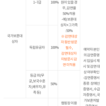
1~7급
100%
원이 있을 경
우, 감면율
50%적용
-예) 보훈대
상자+그가족
: 50%
국가보훈대
※ 감면대상
상자
자 동반 방문
독립유공자
100%
필수,
예약자 본인
감면대상자
의 감면증명
미방문시 감
서 입실시 제
면 미적용
시 및 감면 대
상 여부확인
등급 외(무
-감면증명서
궁,보국수훈
종류 : 장애인
50%
자,배우자,유
증명서, 수급
족 등)
자증명서, 국
가보훈처발
캠핑장 이용