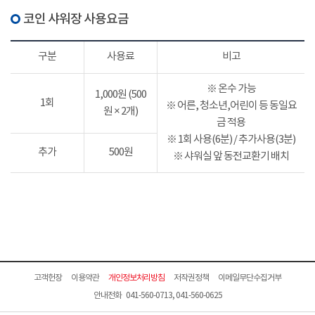
코인 샤워장 사용요금
구분
사용료
비고
※ 온수 가능
1,000원 (500
1회
※ 어른, 청소년,어린이 등 동일요
원 × 2개)
금 적용
※ 1회 사용(6분) / 추가사용(3분)
추가
500원
※ 샤워실 앞 동전교환기 배치
고객헌장
이용약관
개인정보처리방침
저작권정책
이메일무단수집거부
안내전화 041-560-0713, 041-560-0625