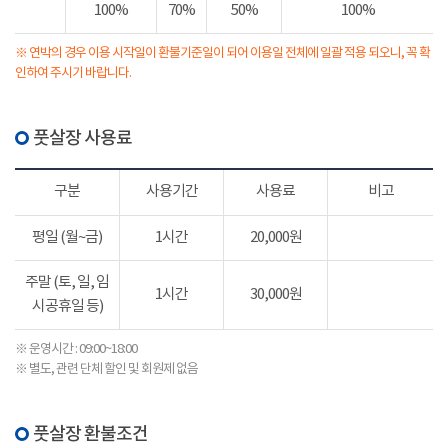
100%
70%
50%
100%
※ 연박의 경우 이용 시작일이 환불기준일이 되어 이용일 전체에 일괄 적용 되오니, 꼭 확
인하여 주시기 바랍니다.
풋살장 사용료
구분
사용기간
사용료
비고
평일 (월~금)
1시간
20,000원
주말 (토, 일, 임
1시간
30,000원
시공휴일 등)
※ 운영시간 : 09:00~18:00
※ 별도, 관련 단체 할인 및 회원제 없음
풋살장 환불조건