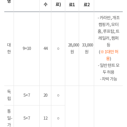
명
수
료)
료1
료2
- 카라반, 개조
캠핑카, 모터
홈, 루프탑, 트
레일러, 캠퍼
대
28,000
33,000
등
9×10
44
○
한
원
원
(
※ 1대만 허
용
)
- 일반 텐트 모
두 허용
- 차박 가능
독
5×7
20
○
립
통
일-
5×7
12
○
가