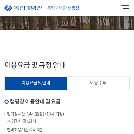
본문 바로가기
이용요금 및 규정 안내
이용요금 및 안내
이용 수칙
캠핑장 이용안내 및 요금
입퇴장시간 : 14시(입장) / 13시(퇴장)
※ 입장 마감 : 21시
연박허용기준 : 2박 3일