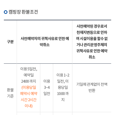
캠핑장 환불조건
사전예약된 경우로서
천재지변등으로 인하
사전예약자의 귀책사유로 인한 예
여 시설이용을 할수 없
구분
약취소
거나 관리운영주체의
귀책사유로 인한 예약
취소
이용 5일전,
예약일
이용 1~2
24:00 까지
이용
일전, 이
기일에 관계없이 전액
(이용당일
3~4
용당일
환불
반환
예약시 예약
일전
10:00 까
기준
시간 2시간
지
이내)