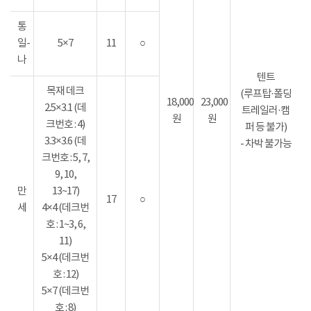
통
일-
5×7
11
○
나
텐트
목재 데크
(루프탑·폴딩
18,000
23,000
2.5×3.1 (데
트레일러·캠
원
원
크번호 : 4)
퍼 등 불가)
3.3×3.6 (데
- 차박 불가능
크번호 : 5, 7,
9, 10,
만
13~17)
17
○
세
4×4 (데크번
호 : 1~3, 6,
11)
5×4 (데크번
호 : 12)
5×7 (데크번
호 : 8)