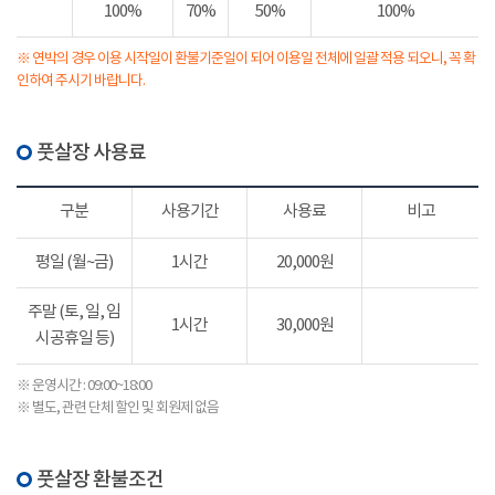
100%
70%
50%
100%
※ 연박의 경우 이용 시작일이 환불기준일이 되어 이용일 전체에 일괄 적용 되오니, 꼭 확
인하여 주시기 바랍니다.
풋살장 사용료
구분
사용기간
사용료
비고
평일 (월~금)
1시간
20,000원
주말 (토, 일, 임
1시간
30,000원
시공휴일 등)
※ 운영시간 : 09:00~18:00
※ 별도, 관련 단체 할인 및 회원제 없음
풋살장 환불조건