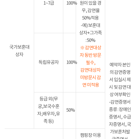
1~7급
100%
원이 있을 경
우, 감면율
50%적용
-예) 보훈대
상자+그가족
: 50%
국가보훈대
※ 감면대상
상자
자 동반 방문
독립유공자
100%
필수,
예약자 본인
감면대상자
의 감면증명
미방문시 감
서 입실시 제
면 미적용
시 및 감면 대
상 여부확인
등급 외(무
-감면증명서
궁,보국수훈
종류 : 장애인
50%
자,배우자,유
증명서, 수급
족 등)
자증명서, 국
가보훈처발
캠핑장 이용