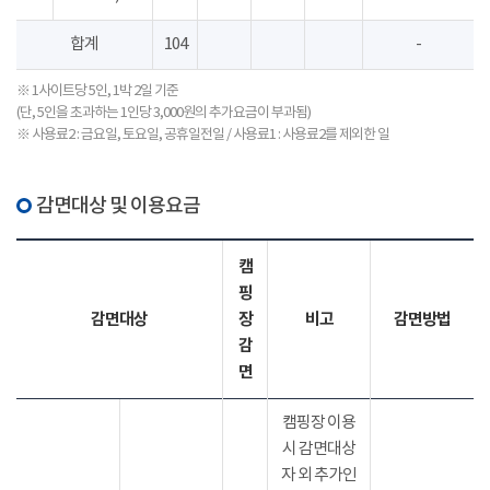
합계
104
-
※ 1사이트당 5인, 1박 2일 기준
(단, 5인을 초과하는 1인당 3,000원의 추가요금이 부과됨)
※ 사용료2 : 금요일, 토요일, 공휴일전일 / 사용료1 : 사용료2를 제외한 일
감면대상 및 이용요금
캠
핑
감면대상
장
비고
감면방법
감
면
캠핑장 이용
시 감면대상
자 외 추가인