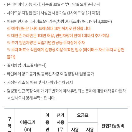
온라인예약 가능 시기 : 사용일 30일 전부터 당일 오후 9시까지
사이트당 지정된 전기 시설만 사용 가능 (1사이트 당 1개 지정)
이용인원기준 : 1사이트 5인기준, 차량 2대 (초과인원 : 1인당 3,000원)
※ 예약인원은 1사이트에 최대 10인까지로 한정합니다.
※ 대한존 카라반은 1대만 허용, 견인차량에 한해 1대까지 추가 허용
※ 추가 일반차량은 독립기념관 공동 주차장에 주차
※ 주차 매표소 직원에게 갬핑장 이용객 확인 필수 (하이패스 차로 주차료 감면
불가)
결제방법 : 카드결제(즉시)
타인에게 양도 불가 및 등록된 차량 외 캠핑장 내 입장 불가
지정된 장소 외 이용 및 취사·야영·주차 금지
캠핑장 인근 목장 악취가 기후변화에 따라 유입되는 문제에 대한 대책을 마련하
고 있사오니 양해 부탁드립니다.
이
전기
요금표
구
이용크기
용
사용
역
진입가능장비
(m)
면
(무
사용
사용