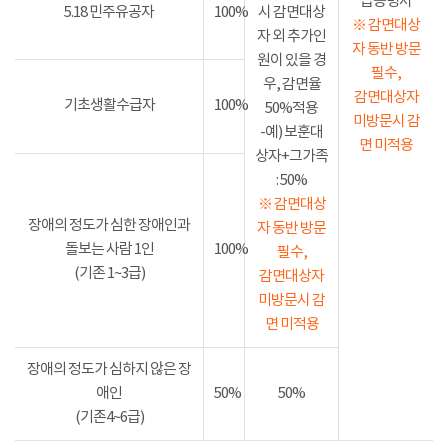
급증명서
5.18 민주유공자
100%
시 감면대상
※ 감면대상
자 외 추가인
자 동반 방문
원이 있을 경
필수,
우, 감면율
감면대상자
기초생활수급자
100%
50%적용
미방문시 감
-예) 보훈대
면 미적용
상자+그가족
: 50%
※ 감면대상
장애의 정도가 심한 장애인과
자 동반 방문
돌보는 사람 1인
100%
필수,
(기존 1~3급)
감면대상자
미방문시 감
면 미적용
장애의 정도가 심하지 않은 장
애인
50%
50%
(기존4~6급)