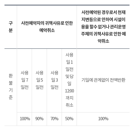
사전예약된 경우로서 천재
지변등으로 인하여 시설이
구
사전예약자의 귀책사유로 인한
용을 할수 없거나 관리운영
분
예약취소
주체의 귀책사유로 인한 예
약취소
사용
일 1
일전
사용
사용
사용
환
및 당
일 7
일 5
일 3
기일에 관계없이 전액반환
불
일
일전
일전
일전
기
12:00
준
까지
취소
100%
90%
70%
50%
100%