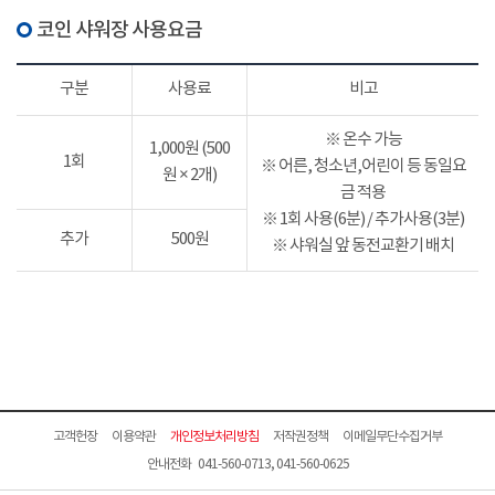
코인 샤워장 사용요금
구분
사용료
비고
※ 온수 가능
1,000원 (500
1회
※ 어른, 청소년,어린이 등 동일요
원 × 2개)
금 적용
※ 1회 사용(6분) / 추가사용(3분)
추가
500원
※ 샤워실 앞 동전교환기 배치
고객헌장
이용약관
개인정보처리방침
저작권정책
이메일무단수집거부
안내전화 041-560-0713, 041-560-0625