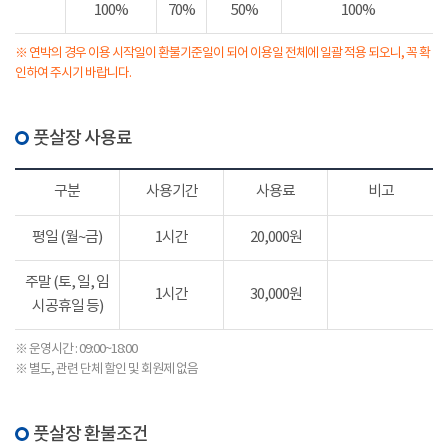
100%
70%
50%
100%
※ 연박의 경우 이용 시작일이 환불기준일이 되어 이용일 전체에 일괄 적용 되오니, 꼭 확
인하여 주시기 바랍니다.
풋살장 사용료
구분
사용기간
사용료
비고
평일 (월~금)
1시간
20,000원
주말 (토, 일, 임
1시간
30,000원
시공휴일 등)
※ 운영시간 : 09:00~18:00
※ 별도, 관련 단체 할인 및 회원제 없음
풋살장 환불조건