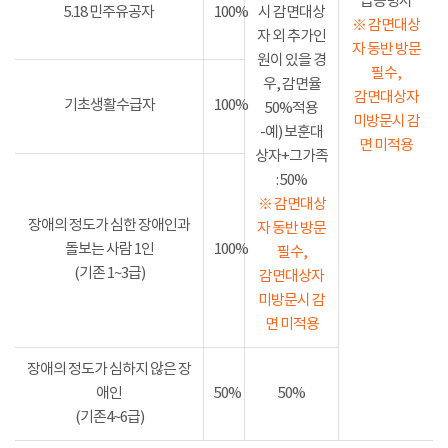
급증명서
5.18 민주유공자
100%
시 감면대상
※ 감면대상
자 외 추가인
자 동반 방문
원이 있을 경
필수,
우, 감면율
감면대상자
기초생활수급자
100%
50%적용
미방문시 감
-예) 보훈대
면 미적용
상자+그가족
: 50%
※ 감면대상
장애의 정도가 심한 장애인과
자 동반 방문
돌보는 사람 1인
100%
필수,
(기존 1~3급)
감면대상자
미방문시 감
면 미적용
장애의 정도가 심하지 않은 장
애인
50%
50%
(기존4~6급)