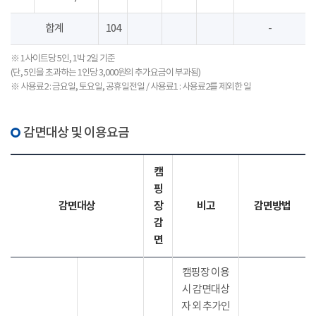
합계
104
-
※ 1사이트당 5인, 1박 2일 기준
(단, 5인을 초과하는 1인당 3,000원의 추가요금이 부과됨)
※ 사용료2 : 금요일, 토요일, 공휴일전일 / 사용료1 : 사용료2를 제외한 일
감면대상 및 이용요금
캠
핑
감면대상
장
비고
감면방법
감
면
캠핑장 이용
시 감면대상
자 외 추가인