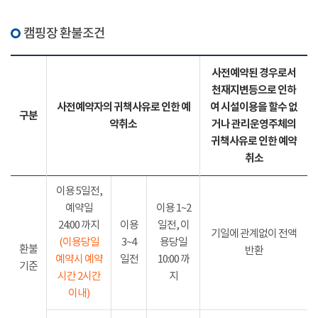
캠핑장 환불조건
사전예약된 경우로서
천재지변등으로 인하
사전예약자의 귀책사유로 인한 예
여 시설이용을 할수 없
구분
약취소
거나 관리운영주체의
귀책사유로 인한 예약
취소
이용 5일전,
예약일
이용 1~2
24:00 까지
이용
일전, 이
기일에 관계없이 전액
(이용당일
3~4
용당일
환불
반환
예약시 예약
일전
10:00 까
기준
시간 2시간
지
이내)