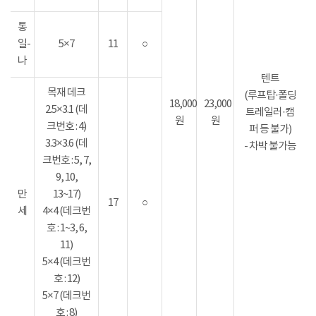
통
일-
5×7
11
○
나
텐트
목재 데크
(루프탑·폴딩
18,000
23,000
2.5×3.1 (데
트레일러·캠
원
원
크번호 : 4)
퍼 등 불가)
3.3×3.6 (데
- 차박 불가능
크번호 : 5, 7,
9, 10,
만
13~17)
17
○
세
4×4 (데크번
호 : 1~3, 6,
11)
5×4 (데크번
호 : 12)
5×7 (데크번
호 : 8)