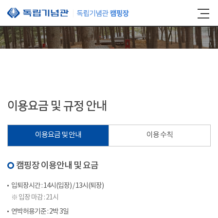
본문 바로가기
이용요금 및 규정 안내
이용요금 및 안내
이용 수칙
캠핑장 이용안내 및 요금
입퇴장시간 : 14시(입장) / 13시(퇴장)
※ 입장 마감 : 21시
연박허용기준 : 2박 3일