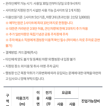
온라인예약 가능 시기 : 사용일 30일 전부터 당일 오후 9시까지
사이트당 지정된 전기 시설만 사용 가능 (1사이트 당 1개 지정)
이용인원기준 : 1사이트 5인기준, 차량 2대 (초과인원 : 1인당 3,000원)
※ 예약인원은 1사이트에 최대 10인까지로 한정합니다.
※ 대한존 카라반은 1대만 허용, 견인차량에 한해 1대까지 추가 허용
※ 추가 일반차량은 독립기념관 공동 주차장에 주차
※ 주차 매표소 직원에게 갬핑장 이용객 확인 필수 (하이패스 차로 주차료 감면
불가)
결제방법 : 카드결제(즉시)
타인에게 양도 불가 및 등록된 차량 외 캠핑장 내 입장 불가
지정된 장소 외 이용 및 취사·야영·주차 금지
캠핑장 인근 목장 악취가 기후변화에 따라 유입되는 문제에 대한 대책을 마련하
고 있사오니 양해 부탁드립니다.
이
전기
요금표
구
이용크기
용
사용
역
진입가능장비
(m)
면
(무
사용
사용