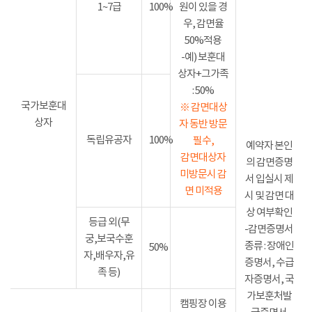
1~7급
100%
원이 있을 경
우, 감면율
50%적용
-예) 보훈대
상자+그가족
: 50%
국가보훈대
※ 감면대상
상자
자 동반 방문
독립유공자
100%
필수,
예약자 본인
감면대상자
의 감면증명
미방문시 감
서 입실시 제
면 미적용
시 및 감면 대
상 여부확인
등급 외(무
-감면증명서
궁,보국수훈
종류 : 장애인
50%
자,배우자,유
증명서, 수급
족 등)
자증명서, 국
가보훈처발
캠핑장 이용