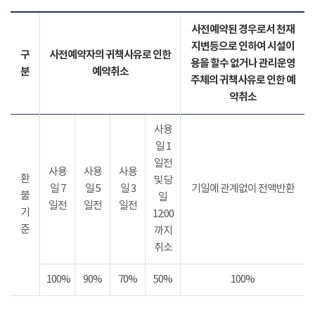
사전예약된 경우로서 천재
지변등으로 인하여 시설이
구
사전예약자의 귀책사유로 인한
용을 할수 없거나 관리운영
분
예약취소
주체의 귀책사유로 인한 예
약취소
사용
일 1
일전
사용
사용
사용
환
및 당
일 7
일 5
일 3
기일에 관계없이 전액반환
불
일
일전
일전
일전
기
12:00
준
까지
취소
100%
90%
70%
50%
100%