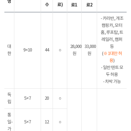
명
수
료)
료1
료2
- 카라반, 개조
캠핑카, 모터
홈, 루프탑, 트
레일러, 캠퍼
대
28,000
33,000
등
9×10
44
○
한
원
원
(
※ 1대만 허
용
)
- 일반 텐트 모
두 허용
- 차박 가능
독
5×7
20
○
립
통
일-
5×7
12
○
가