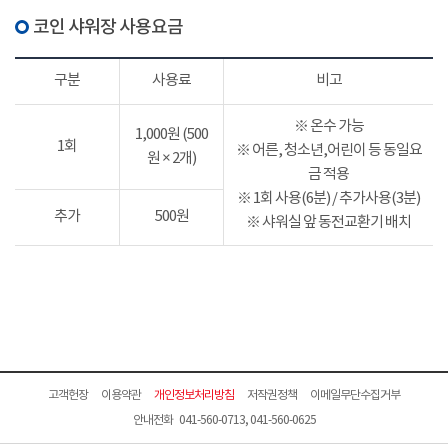
코인 샤워장 사용요금
구분
사용료
비고
※ 온수 가능
1,000원 (500
1회
※ 어른, 청소년,어린이 등 동일요
원 × 2개)
금 적용
※ 1회 사용(6분) / 추가사용(3분)
추가
500원
※ 샤워실 앞 동전교환기 배치
고객헌장
이용약관
개인정보처리방침
저작권정책
이메일무단수집거부
안내전화 041-560-0713, 041-560-0625