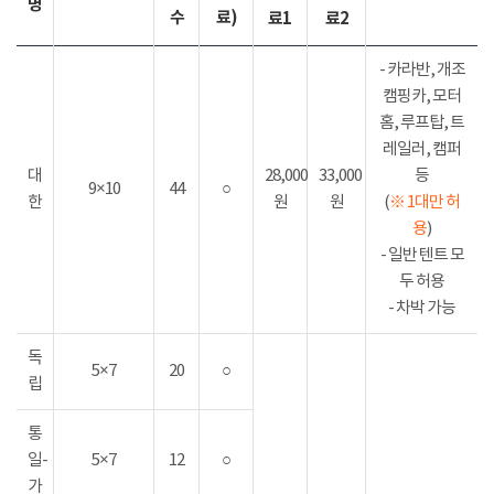
명
수
료)
료1
료2
- 카라반, 개조
캠핑카, 모터
홈, 루프탑, 트
레일러, 캠퍼
대
28,000
33,000
등
9×10
44
○
한
원
원
(
※ 1대만 허
용
)
- 일반 텐트 모
두 허용
- 차박 가능
독
5×7
20
○
립
통
일-
5×7
12
○
가