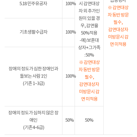
급증명서
5.18 민주유공자
100%
시 감면대상
※ 감면대상
자 외 추가인
자 동반 방문
원이 있을 경
필수,
우, 감면율
감면대상자
기초생활수급자
100%
50%적용
미방문시 감
-예) 보훈대
면 미적용
상자+그가족
: 50%
※ 감면대상
장애의 정도가 심한 장애인과
자 동반 방문
돌보는 사람 1인
100%
필수,
(기존 1~3급)
감면대상자
미방문시 감
면 미적용
장애의 정도가 심하지 않은 장
애인
50%
50%
(기존4~6급)