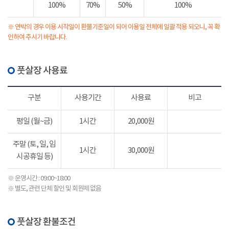
100%
70%
50%
100%
※ 연박의 경우 이용 시작일이 환불기준일이 되어 이용일 전체에 일괄 적용 되오니, 꼭 확
인하여 주시기 바랍니다.
풋살장 사용료
구분
사용기간
사용료
비고
평일 (월~금)
1시간
20,000원
주말 (토, 일, 임
1시간
30,000원
시공휴일 등)
※ 운영시간 : 09:00~18:00
※ 별도, 관련 단체 할인 및 회원제 없음
풋살장 환불조건