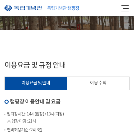
본문 바로가기
이용요금 및 규정 안내
이용요금 및 안내
이용 수칙
캠핑장 이용안내 및 요금
입퇴장시간 : 14시(입장) / 13시(퇴장)
※ 입장 마감 : 21시
연박허용기준 : 2박 3일