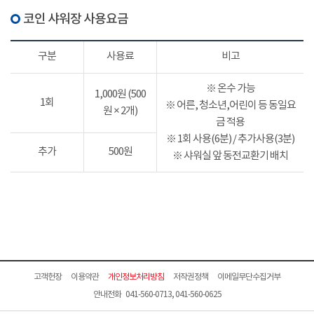
코인 샤워장 사용요금
구분
사용료
비고
※ 온수 가능
1,000원 (500
1회
※ 어른, 청소년,어린이 등 동일요
원 × 2개)
금 적용
※ 1회 사용(6분) / 추가사용(3분)
추가
500원
※ 샤워실 앞 동전교환기 배치
고객헌장
이용약관
개인정보처리방침
저작권정책
이메일무단수집거부
안내전화 041-560-0713, 041-560-0625