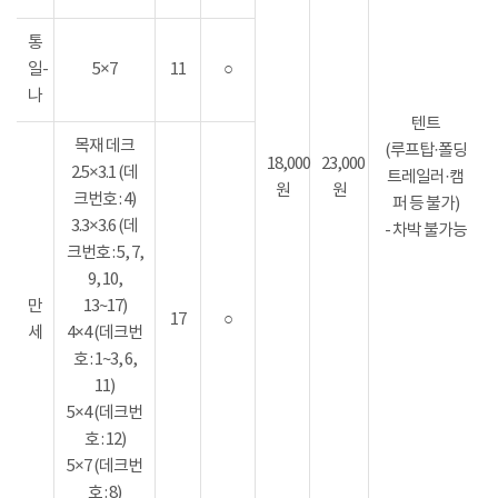
통
일-
5×7
11
○
나
텐트
목재 데크
(루프탑·폴딩
18,000
23,000
2.5×3.1 (데
트레일러·캠
원
원
크번호 : 4)
퍼 등 불가)
3.3×3.6 (데
- 차박 불가능
크번호 : 5, 7,
9, 10,
만
13~17)
17
○
세
4×4 (데크번
호 : 1~3, 6,
11)
5×4 (데크번
호 : 12)
5×7 (데크번
호 : 8)