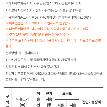
온라인예약 가능 시기 : 사용일 30일 전부터 당일 오후 9시까지
사이트당 지정된 전기 시설만 사용 가능 (1사이트 당 1개 지정)
이용인원기준 : 1사이트 5인기준, 차량 2대 (초과인원 : 1인당 3,000원)
※ 예약인원은 1사이트에 최대 10인까지로 한정합니다.
※ 대한존 카라반은 1대만 허용, 견인차량에 한해 1대까지 추가 허용
※ 추가 일반차량은 독립기념관 공동 주차장에 주차
※ 주차 매표소 직원에게 갬핑장 이용객 확인 필수 (하이패스 차로 주차료 감면
불가)
결제방법 : 카드결제(즉시)
타인에게 양도 불가 및 등록된 차량 외 캠핑장 내 입장 불가
지정된 장소 외 이용 및 취사·야영·주차 금지
캠핑장 인근 목장 악취가 기후변화에 따라 유입되는 문제에 대한 대책을 마련하
고 있사오니 양해 부탁드립니다.
이
전기
요금표
구
이용크기
용
사용
역
진입가능장비
(m)
면
(무
사용
사용