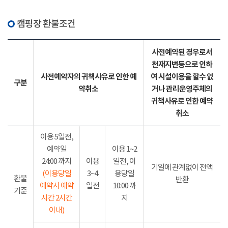
캠핑장 환불조건
사전예약된 경우로서
천재지변등으로 인하
사전예약자의 귀책사유로 인한 예
여 시설이용을 할수 없
구분
약취소
거나 관리운영주체의
귀책사유로 인한 예약
취소
이용 5일전,
예약일
이용 1~2
24:00 까지
이용
일전, 이
기일에 관계없이 전액
(이용당일
3~4
용당일
환불
반환
예약시 예약
일전
10:00 까
기준
시간 2시간
지
이내)