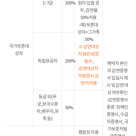
1~7급
100%
원이 있을 경
우, 감면율
50%적용
-예) 보훈대
상자+그가족
: 50%
국가보훈대
※ 감면대상
상자
자 동반 방문
독립유공자
100%
필수,
예약자 본인
감면대상자
의 감면증명
미방문시 감
서 입실시 제
면 미적용
시 및 감면 대
상 여부확인
등급 외(무
-감면증명서
궁,보국수훈
종류 : 장애인
50%
자,배우자,유
증명서, 수급
족 등)
자증명서, 국
가보훈처발
캠핑장 이용