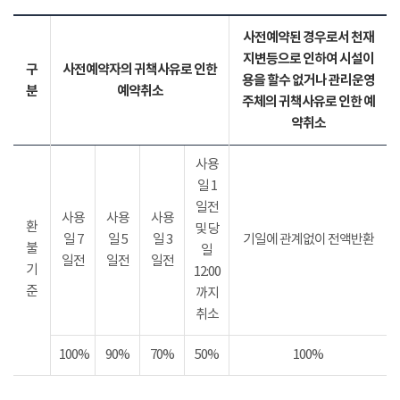
사전예약된 경우로서 천재
지변등으로 인하여 시설이
구
사전예약자의 귀책사유로 인한
용을 할수 없거나 관리운영
분
예약취소
주체의 귀책사유로 인한 예
약취소
사용
일 1
일전
사용
사용
사용
환
및 당
일 7
일 5
일 3
기일에 관계없이 전액반환
불
일
일전
일전
일전
기
12:00
준
까지
취소
100%
90%
70%
50%
100%