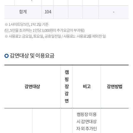
합계
104
-
※ 1사이트당 5인, 1박 2일 기준
(단, 5인을 초과하는 1인당 3,000원의 추가요금이 부과됨)
※ 사용료2 : 금요일, 토요일, 공휴일전일 / 사용료1 : 사용료2를 제외한 일
감면대상 및 이용요금
캠
핑
감면대상
장
비고
감면방법
감
면
캠핑장 이용
시 감면대상
자 외 추가인