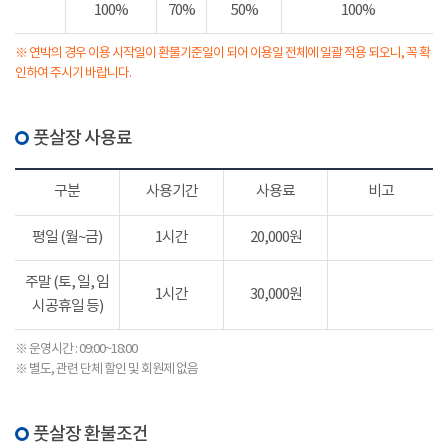
100%
70%
50%
100%
※ 연박의 경우 이용 시작일이 환불기준일이 되어 이용일 전체에 일괄 적용 되오니, 꼭 확
인하여 주시기 바랍니다.
풋살장 사용료
구분
사용기간
사용료
비고
평일 (월~금)
1시간
20,000원
주말 (토, 일, 임
1시간
30,000원
시공휴일 등)
※ 운영시간 : 09:00~18:00
※ 별도, 관련 단체 할인 및 회원제 없음
풋살장 환불조건