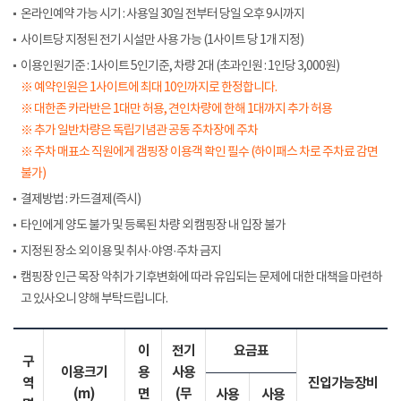
온라인예약 가능 시기 : 사용일 30일 전부터 당일 오후 9시까지
사이트당 지정된 전기 시설만 사용 가능 (1사이트 당 1개 지정)
이용인원기준 : 1사이트 5인기준, 차량 2대 (초과인원 : 1인당 3,000원)
※ 예약인원은 1사이트에 최대 10인까지로 한정합니다.
※ 대한존 카라반은 1대만 허용, 견인차량에 한해 1대까지 추가 허용
※ 추가 일반차량은 독립기념관 공동 주차장에 주차
※ 주차 매표소 직원에게 갬핑장 이용객 확인 필수 (하이패스 차로 주차료 감면
불가)
결제방법 : 카드결제(즉시)
타인에게 양도 불가 및 등록된 차량 외 캠핑장 내 입장 불가
지정된 장소 외 이용 및 취사·야영·주차 금지
캠핑장 인근 목장 악취가 기후변화에 따라 유입되는 문제에 대한 대책을 마련하
고 있사오니 양해 부탁드립니다.
이
전기
요금표
구
이용크기
용
사용
역
진입가능장비
(m)
면
(무
사용
사용