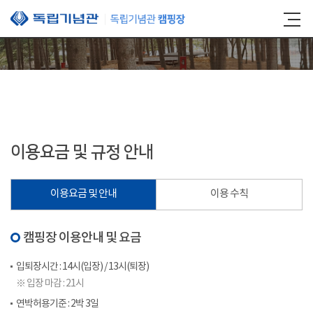
본문 바로가기
이용요금 및 규정 안내
이용요금 및 안내
이용 수칙
캠핑장 이용안내 및 요금
입퇴장시간 : 14시(입장) / 13시(퇴장)
※ 입장 마감 : 21시
연박허용기준 : 2박 3일