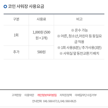
코인 샤워장 사용요금
구분
사용료
비고
※ 온수 가능
1,000원 (500
1회
※ 어른, 청소년,어린이 등 동일요
원 × 2개)
금 적용
※ 1회 사용(6분) / 추가사용(3분)
추가
500원
※ 샤워실 앞 동전교환기 배치
고객헌장
이용약관
개인정보처리방침
저작권정책
이메일무단수집거부
안내전화 041-560-0713, 041-560-0625