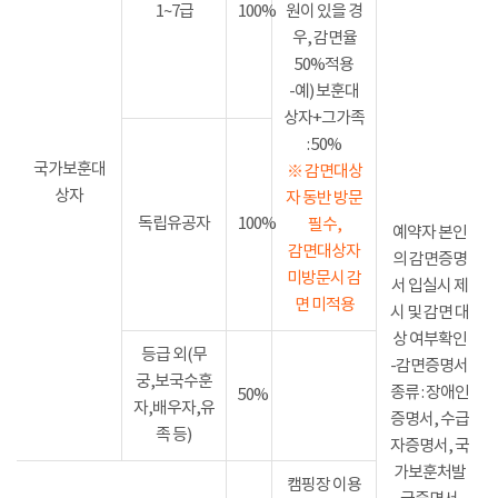
1~7급
100%
원이 있을 경
우, 감면율
50%적용
-예) 보훈대
상자+그가족
: 50%
국가보훈대
※ 감면대상
상자
자 동반 방문
독립유공자
100%
필수,
예약자 본인
감면대상자
의 감면증명
미방문시 감
서 입실시 제
면 미적용
시 및 감면 대
상 여부확인
등급 외(무
-감면증명서
궁,보국수훈
종류 : 장애인
50%
자,배우자,유
증명서, 수급
족 등)
자증명서, 국
가보훈처발
캠핑장 이용