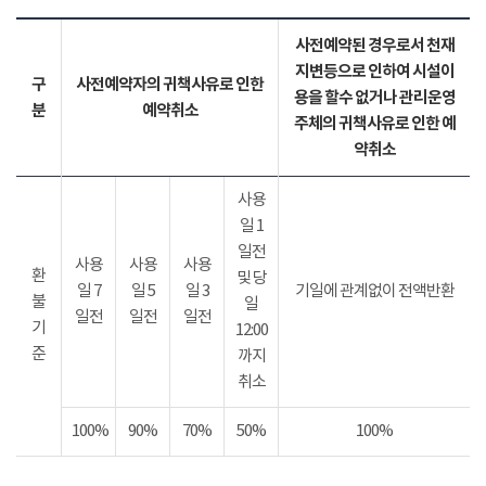
사전예약된 경우로서 천재
지변등으로 인하여 시설이
구
사전예약자의 귀책사유로 인한
용을 할수 없거나 관리운영
분
예약취소
주체의 귀책사유로 인한 예
약취소
사용
일 1
일전
사용
사용
사용
환
및 당
일 7
일 5
일 3
기일에 관계없이 전액반환
불
일
일전
일전
일전
기
12:00
준
까지
취소
100%
90%
70%
50%
100%