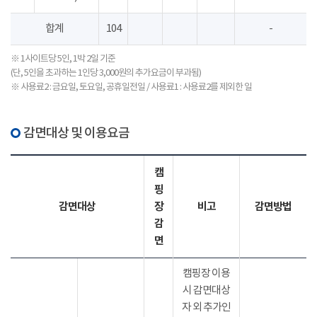
합계
104
-
※ 1사이트당 5인, 1박 2일 기준
(단, 5인을 초과하는 1인당 3,000원의 추가요금이 부과됨)
※ 사용료2 : 금요일, 토요일, 공휴일전일 / 사용료1 : 사용료2를 제외한 일
감면대상 및 이용요금
캠
핑
감면대상
장
비고
감면방법
감
면
캠핑장 이용
시 감면대상
자 외 추가인