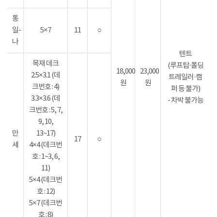
통
일-
5×7
11
○
나
텐트
목재 데크
(루프탑·폴딩
18,000
23,000
2.5×3.1 (데
트레일러·캠
원
원
크번호 : 4)
퍼 등 불가)
3.3×3.6 (데
- 차박 불가능
크번호 : 5, 7,
9, 10,
만
13~17)
17
○
세
4×4 (데크번
호 : 1~3, 6,
11)
5×4 (데크번
호 : 12)
5×7 (데크번
호 : 8)