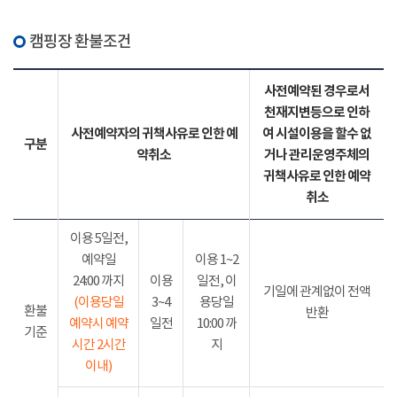
캠핑장 환불조건
사전예약된 경우로서
천재지변등으로 인하
사전예약자의 귀책사유로 인한 예
여 시설이용을 할수 없
구분
약취소
거나 관리운영주체의
귀책사유로 인한 예약
취소
이용 5일전,
예약일
이용 1~2
24:00 까지
이용
일전, 이
기일에 관계없이 전액
(이용당일
3~4
용당일
환불
반환
예약시 예약
일전
10:00 까
기준
시간 2시간
지
이내)