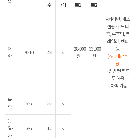
명
수
료)
료1
료2
- 카라반, 개조
캠핑카, 모터
홈, 루프탑, 트
레일러, 캠퍼
대
28,000
33,000
등
9×10
44
○
한
원
원
(
※ 1대만 허
용
)
- 일반 텐트 모
두 허용
- 차박 가능
독
5×7
20
○
립
통
일-
5×7
12
○
가