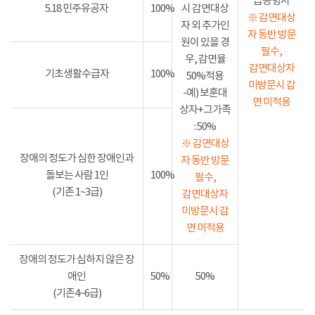
급증명서
5.18 민주유공자
100%
시 감면대상
※ 감면대상
자 외 추가인
자 동반 방문
원이 있을 경
필수,
우, 감면율
감면대상자
기초생활수급자
100%
50%적용
미방문시 감
-예) 보훈대
면 미적용
상자+그가족
: 50%
※ 감면대상
장애의 정도가 심한 장애인과
자 동반 방문
돌보는 사람 1인
100%
필수,
(기존 1~3급)
감면대상자
미방문시 감
면 미적용
장애의 정도가 심하지 않은 장
애인
50%
50%
(기존4~6급)