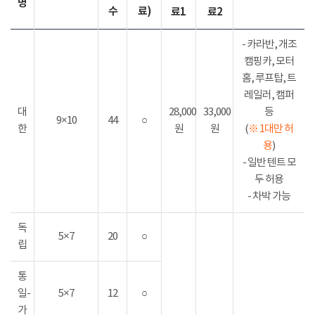
명
수
료)
료1
료2
- 카라반, 개조
캠핑카, 모터
홈, 루프탑, 트
레일러, 캠퍼
대
28,000
33,000
등
9×10
44
○
한
원
원
(
※ 1대만 허
용
)
- 일반 텐트 모
두 허용
- 차박 가능
독
5×7
20
○
립
통
일-
5×7
12
○
가