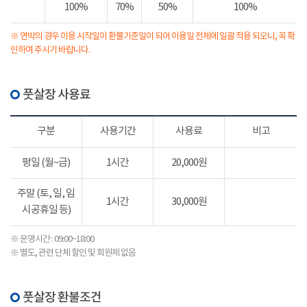
100%
70%
50%
100%
※ 연박의 경우 이용 시작일이 환불기준일이 되어 이용일 전체에 일괄 적용 되오니, 꼭 확
인하여 주시기 바랍니다.
풋살장 사용료
구분
사용기간
사용료
비고
평일 (월~금)
1시간
20,000원
주말 (토, 일, 임
1시간
30,000원
시공휴일 등)
※ 운영시간 : 09:00~18:00
※ 별도, 관련 단체 할인 및 회원제 없음
풋살장 환불조건