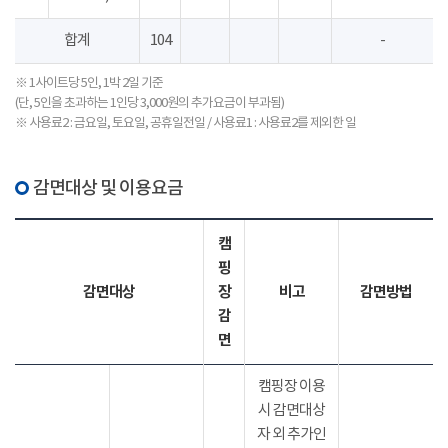
합계
104
-
※ 1사이트당 5인, 1박 2일 기준
(단, 5인을 초과하는 1인당 3,000원의 추가요금이 부과됨)
※ 사용료2 : 금요일, 토요일, 공휴일전일 / 사용료1 : 사용료2를 제외한 일
감면대상 및 이용요금
캠
핑
감면대상
장
비고
감면방법
감
면
캠핑장 이용
시 감면대상
자 외 추가인