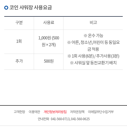
코인 샤워장 사용요금
구분
사용료
비고
※ 온수 가능
1,000원 (500
1회
※ 어른, 청소년,어린이 등 동일요
원 × 2개)
금 적용
※ 1회 사용(6분) / 추가사용(3분)
추가
500원
※ 샤워실 앞 동전교환기 배치
고객헌장
이용약관
개인정보처리방침
저작권정책
이메일무단수집거부
안내전화 041-560-0713, 041-560-0625