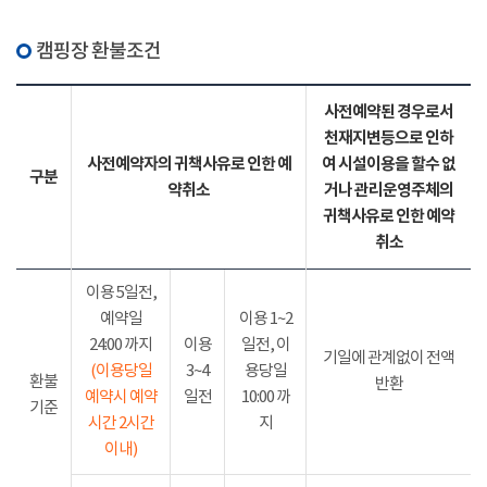
캠핑장 환불조건
사전예약된 경우로서
천재지변등으로 인하
사전예약자의 귀책사유로 인한 예
여 시설이용을 할수 없
구분
약취소
거나 관리운영주체의
귀책사유로 인한 예약
취소
이용 5일전,
예약일
이용 1~2
24:00 까지
이용
일전, 이
기일에 관계없이 전액
(이용당일
3~4
용당일
환불
반환
예약시 예약
일전
10:00 까
기준
시간 2시간
지
이내)