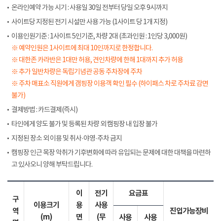
온라인예약 가능 시기 : 사용일 30일 전부터 당일 오후 9시까지
사이트당 지정된 전기 시설만 사용 가능 (1사이트 당 1개 지정)
이용인원기준 : 1사이트 5인기준, 차량 2대 (초과인원 : 1인당 3,000원)
※ 예약인원은 1사이트에 최대 10인까지로 한정합니다.
※ 대한존 카라반은 1대만 허용, 견인차량에 한해 1대까지 추가 허용
※ 추가 일반차량은 독립기념관 공동 주차장에 주차
※ 주차 매표소 직원에게 갬핑장 이용객 확인 필수 (하이패스 차로 주차료 감면
불가)
결제방법 : 카드결제(즉시)
타인에게 양도 불가 및 등록된 차량 외 캠핑장 내 입장 불가
지정된 장소 외 이용 및 취사·야영·주차 금지
캠핑장 인근 목장 악취가 기후변화에 따라 유입되는 문제에 대한 대책을 마련하
고 있사오니 양해 부탁드립니다.
이
전기
요금표
구
이용크기
용
사용
역
진입가능장비
(m)
면
(무
사용
사용