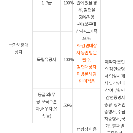
1~7급
100%
원이 있을 경
우, 감면율
50%적용
-예) 보훈대
상자+그가족
: 50%
국가보훈대
※ 감면대상
상자
자 동반 방문
독립유공자
100%
필수,
예약자 본인
감면대상자
의 감면증명
미방문시 감
서 입실시 제
면 미적용
시 및 감면 대
상 여부확인
등급 외(무
-감면증명서
궁,보국수훈
종류 : 장애인
50%
자,배우자,유
증명서, 수급
족 등)
자증명서, 국
가보훈처발
캠핑장 이용