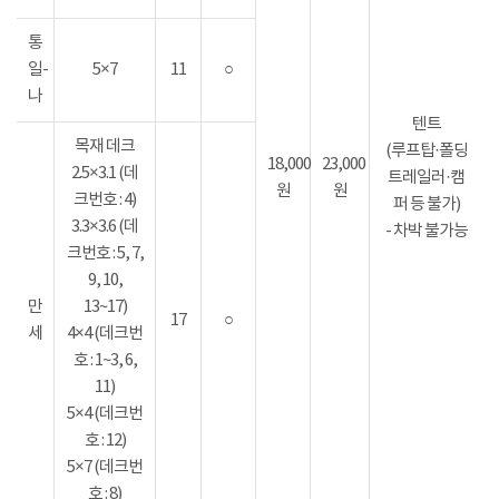
통
일-
5×7
11
○
나
텐트
목재 데크
(루프탑·폴딩
18,000
23,000
2.5×3.1 (데
트레일러·캠
원
원
크번호 : 4)
퍼 등 불가)
3.3×3.6 (데
- 차박 불가능
크번호 : 5, 7,
9, 10,
만
13~17)
17
○
세
4×4 (데크번
호 : 1~3, 6,
11)
5×4 (데크번
호 : 12)
5×7 (데크번
호 : 8)