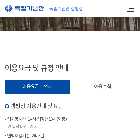
본문 바로가기
이용요금 및 규정 안내
이용요금 및 안내
이용 수칙
캠핑장 이용안내 및 요금
입퇴장시간 : 14시(입장) / 13시(퇴장)
※ 입장 마감 : 21시
연박허용기준 : 2박 3일