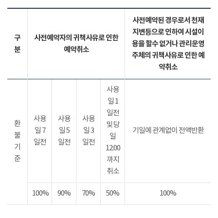
사전예약된 경우로서 천재
지변등으로 인하여 시설이
구
사전예약자의 귀책사유로 인한
용을 할수 없거나 관리운영
분
예약취소
주체의 귀책사유로 인한 예
약취소
사용
일 1
일전
사용
사용
사용
환
및 당
일 7
일 5
일 3
기일에 관계없이 전액반환
불
일
일전
일전
일전
기
12:00
준
까지
취소
100%
90%
70%
50%
100%