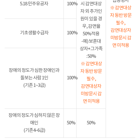
급증명서
5.18 민주유공자
100%
시 감면대상
※ 감면대상
자 외 추가인
자 동반 방문
원이 있을 경
필수,
우, 감면율
감면대상자
기초생활수급자
100%
50%적용
미방문시 감
-예) 보훈대
면 미적용
상자+그가족
: 50%
※ 감면대상
장애의 정도가 심한 장애인과
자 동반 방문
돌보는 사람 1인
100%
필수,
(기존 1~3급)
감면대상자
미방문시 감
면 미적용
장애의 정도가 심하지 않은 장
애인
50%
50%
(기존4~6급)