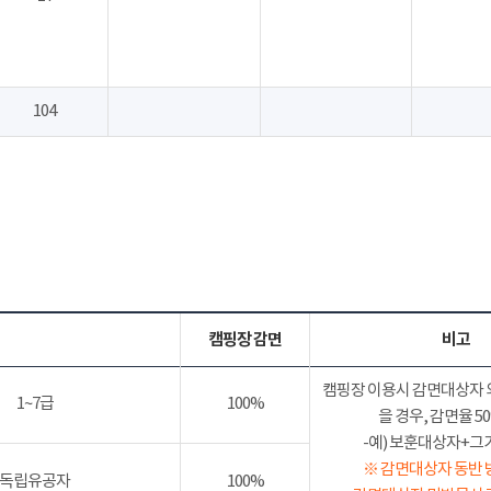
104
캠핑장 감면
비고
캠핑장 이용시 감면대상자 
1~7급
100%
을 경우, 감면율 
-예) 보훈대상자+그가족
※ 감면대상자 동반 
독립유공자
100%