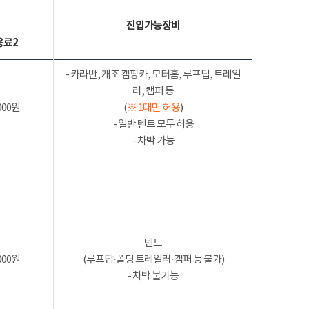
진입가능장비
용료2
- 카라반, 개조 캠핑카, 모터홈, 루프탑, 트레일
러, 캠퍼 등
000원
(
※ 1대만 허용
)
- 일반 텐트 모두 허용
- 차박 가능
텐트
000원
(루프탑·폴딩 트레일러·캠퍼 등 불가)
- 차박 불가능