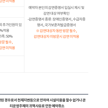
감면 미적용
예약자 본인의 감면증명서 입실시 제시 및
감면 대상 여부확인
-감면증명서 종류 : 장애인증명서, 수급자증
외 추가인원이 있
명서, 국가보훈처발급증명서
50%적용
※ 감면대상자 동반 방문 필수,
 : 50%
감면대상자 미방문시 감면 미적용
방문 필수,
감면 미적용
된 경우로서 천재지변등으로 인하여 시설이용을 할수 없거나 관
리운영주체의 귀책사유로 인한 예약취소