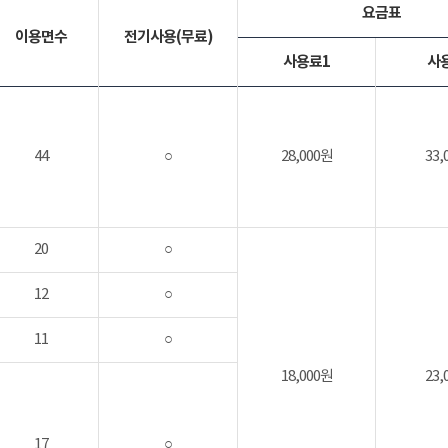
요금표
이용면수
전기사용(무료)
사용료1
사
44
○
28,000원
33,
20
○
12
○
11
○
18,000원
23,
17
○