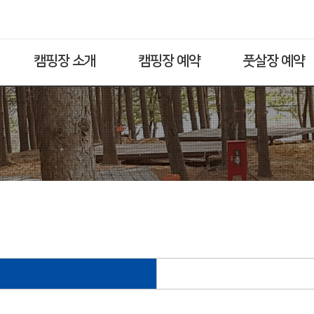
캠핑장 소개
캠핑장 예약
풋살장 예약