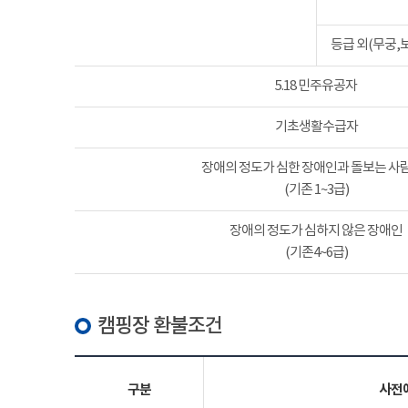
등급 외(무궁,
5.18 민주유공자
기초생활수급자
장애의 정도가 심한 장애인과 돌보는 사람
(기존 1~3급)
장애의 정도가 심하지 않은 장애인
(기존4~6급)
캠핑장 환불조건
구분
사전