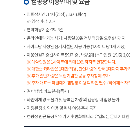
캠핑장 이용안내 및 요금
입퇴장시간 : 14시(입장) / 13시(퇴장)
※ 입장 마감 : 21시
연박허용기준 : 2박 3일
온라인예약 가능 시기 : 사용일 30일 전부터 당일 오후 9시까지
사이트당 지정된 전기 시설만 사용 가능 (1사이트 당 1개 지정)
이용인원기준 : 1사이트 5인기준, 차량 2대 (초과인원 : 1인당 3,00
※ 예약인원은 1사이트에 최대 10인까지로 한정합니다.
※ 대한존 카라반은 1대만 허용, 견인차량에 한해 1대까지 추가 
※ 추가 일반차량은 독립기념관 공동 주차장에 주차
※ 주차 매표소 직원에게 갬핑장 이용객 확인 필수 (하이패스 차로
결제방법 : 카드결제(즉시)
타인에게 양도 불가 및 등록된 차량 외 캠핑장 내 입장 불가
지정된 장소 외 이용 및 취사·야영·주차 금지
캠핑장 인근 목장 악취가 기후변화에 따라 유입되는 문제에 대한