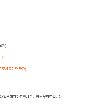
0원)
허용
 주차료 감면 불가)
 대책을 마련하고 있사오니 양해 부탁드립니다.