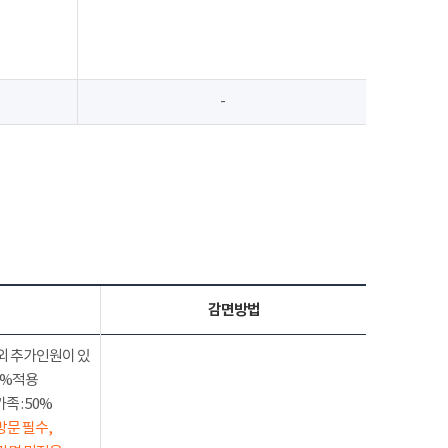
-
감면방법
외 추가인원이 있
50%적용
 : 50%
방문 필수,