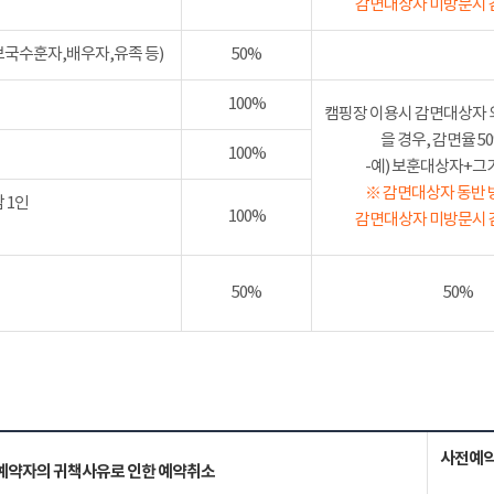
감면대상자 미방문시 
보국수훈자,배우자,유족 등)
50%
100%
캠핑장 이용시 감면대상자 
을 경우, 감면율 
100%
-예) 보훈대상자+그가족
※ 감면대상자 동반 
 1인
100%
감면대상자 미방문시 
50%
50%
사전예약
예약자의 귀책사유로 인한 예약취소