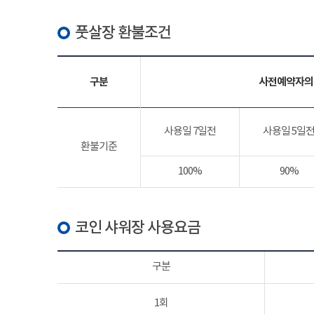
풋살장 환불조건
구분
사전예약자의
사용일 7일전
사용일 5일
환불기준
100%
90%
코인 샤워장 사용요금
구분
1회