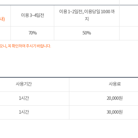
이용 1~2일전, 이용당일 10:00 까
이용 3~4일전
내)
지
70%
50%
오니, 꼭 확인하여 주시기 바랍니다.
사용기간
사용료
1시간
20,000원
1시간
30,000원