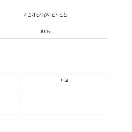
기일에 관계없이 전액반환
100%
비고