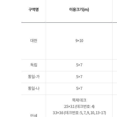
구역명
이용크기(m)
대한
9×10
독립
5×7
통일-가
5×7
통일-나
5×7
목재 데크
2.5×3.1 (데크번호 : 4)
3.3×3.6 (데크번호 : 5, 7, 9, 10, 13~17)
만세