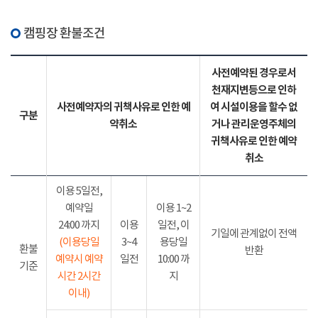
캠핑장 환불조건
사전예약된 경우로서
천재지변등으로 인하
사전예약자의 귀책사유로 인한 예
여 시설이용을 할수 없
구분
약취소
거나 관리운영주체의
귀책사유로 인한 예약
취소
이용 5일전,
예약일
이용 1~2
24:00 까지
이용
일전, 이
기일에 관계없이 전액
(이용당일
3~4
용당일
환불
반환
예약시 예약
일전
10:00 까
기준
시간 2시간
지
이내)