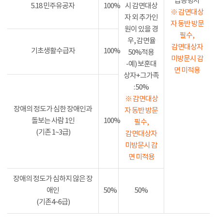
급증명서
5.18 민주유공자
100%
시 감면대상
※ 감면대상
자 외 추가인
자 동반 방문
원이 있을 경
필수,
우, 감면율
감면대상자
기초생활수급자
100%
50%적용
미방문시 감
-예) 보훈대
면 미적용
상자+그가족
: 50%
※ 감면대상
장애의 정도가 심한 장애인과
자 동반 방문
돌보는 사람 1인
100%
필수,
(기존 1~3급)
감면대상자
미방문시 감
면 미적용
장애의 정도가 심하지 않은 장
애인
50%
50%
(기존4~6급)