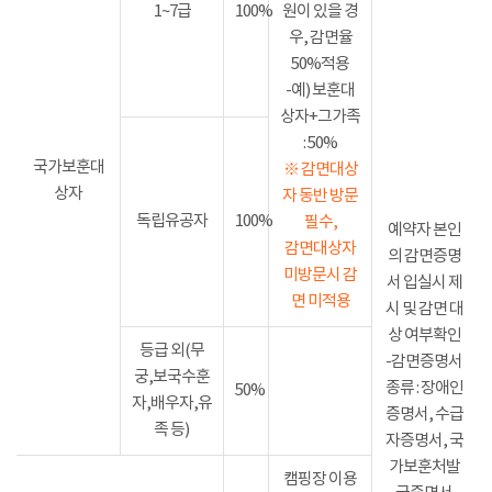
1~7급
100%
원이 있을 경
우, 감면율
50%적용
-예) 보훈대
상자+그가족
: 50%
국가보훈대
※ 감면대상
상자
자 동반 방문
독립유공자
100%
필수,
예약자 본인
감면대상자
의 감면증명
미방문시 감
서 입실시 제
면 미적용
시 및 감면 대
상 여부확인
등급 외(무
-감면증명서
궁,보국수훈
종류 : 장애인
50%
자,배우자,유
증명서, 수급
족 등)
자증명서, 국
가보훈처발
캠핑장 이용