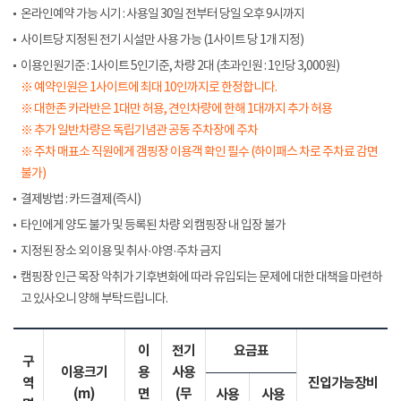
온라인예약 가능 시기 : 사용일 30일 전부터 당일 오후 9시까지
사이트당 지정된 전기 시설만 사용 가능 (1사이트 당 1개 지정)
이용인원기준 : 1사이트 5인기준, 차량 2대 (초과인원 : 1인당 3,000원)
※ 예약인원은 1사이트에 최대 10인까지로 한정합니다.
※ 대한존 카라반은 1대만 허용, 견인차량에 한해 1대까지 추가 허용
※ 추가 일반차량은 독립기념관 공동 주차장에 주차
※ 주차 매표소 직원에게 갬핑장 이용객 확인 필수 (하이패스 차로 주차료 감면
불가)
결제방법 : 카드결제(즉시)
타인에게 양도 불가 및 등록된 차량 외 캠핑장 내 입장 불가
지정된 장소 외 이용 및 취사·야영·주차 금지
캠핑장 인근 목장 악취가 기후변화에 따라 유입되는 문제에 대한 대책을 마련하
고 있사오니 양해 부탁드립니다.
이
전기
요금표
구
이용크기
용
사용
역
진입가능장비
(m)
면
(무
사용
사용