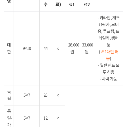
명
수
료)
료1
료2
- 카라반, 개조
캠핑카, 모터
홈, 루프탑, 트
레일러, 캠퍼
대
28,000
33,000
등
9×10
44
○
한
원
원
(
※ 1대만 허
용
)
- 일반 텐트 모
두 허용
- 차박 가능
독
5×7
20
○
립
통
일-
5×7
12
○
가