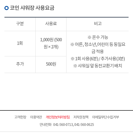
코인 샤워장 사용요금
구분
사용료
비고
※ 온수 가능
1,000원 (500
1회
※ 어른, 청소년,어린이 등 동일요
원 × 2개)
금 적용
※ 1회 사용(6분) / 추가사용(3분)
추가
500원
※ 샤워실 앞 동전교환기 배치
고객헌장
이용약관
개인정보처리방침
저작권정책
이메일무단수집거부
안내전화 041-560-0713, 041-560-0625