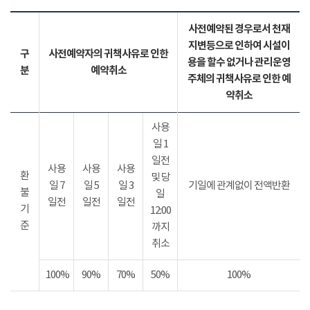
사전예약된 경우로서 천재
지변등으로 인하여 시설이
구
사전예약자의 귀책사유로 인한
용을 할수 없거나 관리운영
분
예약취소
주체의 귀책사유로 인한 예
약취소
사용
일 1
일전
사용
사용
사용
환
및 당
일 7
일 5
일 3
기일에 관계없이 전액반환
불
일
일전
일전
일전
기
12:00
준
까지
취소
100%
90%
70%
50%
100%