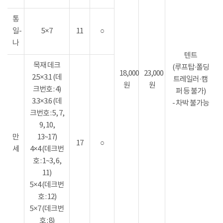
통
일-
5×7
11
○
나
텐트
목재 데크
(루프탑·폴딩
18,000
23,000
2.5×3.1 (데
트레일러·캠
원
원
크번호 : 4)
퍼 등 불가)
3.3×3.6 (데
- 차박 불가능
크번호 : 5, 7,
9, 10,
만
13~17)
17
○
세
4×4 (데크번
호 : 1~3, 6,
11)
5×4 (데크번
호 : 12)
5×7 (데크번
호 : 8)