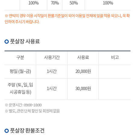
100%
70%
50%
100%
※ 연박의 경우 이용 시작일이 환불기준일이 되어 이용일 전체에 일괄 적용 되오니, 꼭 확
인하여 주시기 바랍니다.
풋살장 사용료
구분
사용기간
사용료
비고
평일 (월~금)
1시간
20,000원
주말 (토, 일, 임
1시간
30,000원
시공휴일 등)
※ 운영시간 : 09:00~18:00
※ 별도, 관련 단체 할인 및 회원제 없음
풋살장 환불조건