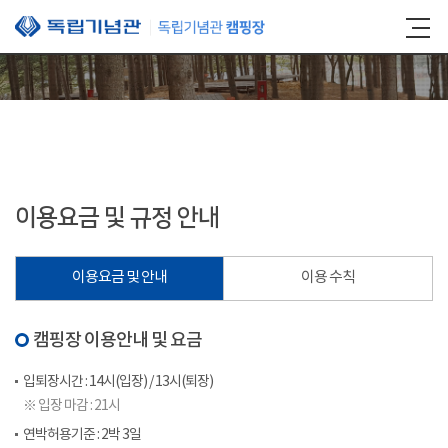
본문 바로가기
이용요금 및 규정 안내
이용요금 및 안내
이용 수칙
캠핑장 이용안내 및 요금
입퇴장시간 : 14시(입장) / 13시(퇴장)
※ 입장 마감 : 21시
연박허용기준 : 2박 3일