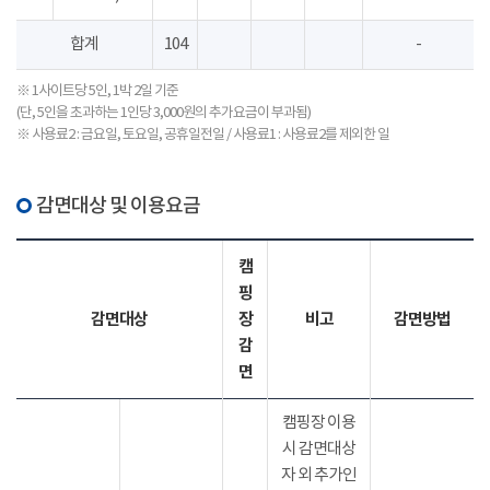
합계
104
-
※ 1사이트당 5인, 1박 2일 기준
(단, 5인을 초과하는 1인당 3,000원의 추가요금이 부과됨)
※ 사용료2 : 금요일, 토요일, 공휴일전일 / 사용료1 : 사용료2를 제외한 일
감면대상 및 이용요금
캠
핑
감면대상
장
비고
감면방법
감
면
캠핑장 이용
시 감면대상
자 외 추가인