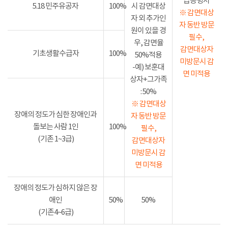
급증명서
5.18 민주유공자
100%
시 감면대상
※ 감면대상
자 외 추가인
자 동반 방문
원이 있을 경
필수,
우, 감면율
감면대상자
기초생활수급자
100%
50%적용
미방문시 감
-예) 보훈대
면 미적용
상자+그가족
: 50%
※ 감면대상
장애의 정도가 심한 장애인과
자 동반 방문
돌보는 사람 1인
100%
필수,
(기존 1~3급)
감면대상자
미방문시 감
면 미적용
장애의 정도가 심하지 않은 장
애인
50%
50%
(기존4~6급)