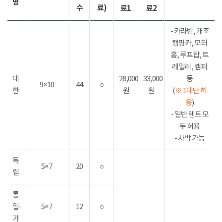
명
수
료)
료1
료2
- 카라반, 개조
캠핑카, 모터
홈, 루프탑, 트
레일러, 캠퍼
대
28,000
33,000
등
9×10
44
○
한
원
원
(
※ 1대만 허
용
)
- 일반 텐트 모
두 허용
- 차박 가능
독
5×7
20
○
립
통
일-
5×7
12
○
가