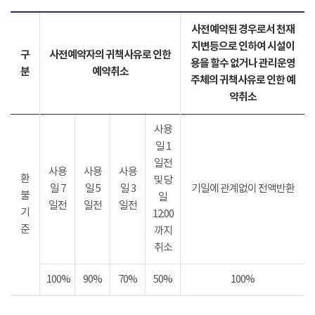
사전예약된 경우로서 천재
지변등으로 인하여 시설이
구
사전예약자의 귀책사유로 인한
용을 할수 없거나 관리운영
분
예약취소
주체의 귀책사유로 인한 예
약취소
사용
일 1
일전
사용
사용
사용
환
및 당
일 7
일 5
일 3
기일에 관계없이 전액반환
불
일
일전
일전
일전
기
12:00
준
까지
취소
100%
90%
70%
50%
100%