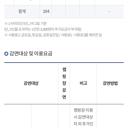
합계
104
-
※ 1사이트당 5인, 1박 2일 기준
(단, 5인을 초과하는 1인당 3,000원의 추가요금이 부과됨)
※ 사용료2 : 금요일, 토요일, 공휴일전일 / 사용료1 : 사용료2를 제외한 일
감면대상 및 이용요금
캠
핑
감면대상
장
비고
감면방법
감
면
캠핑장 이용
시 감면대상
자 외 추가인