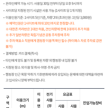
온라인예약 가능 시기 : 사용일 30일 전부터 당일 오후 9시까지
사이트당 지정된 전기 시설만 사용 가능 (1사이트 당 1개 지정)
이용인원기준 : 1사이트 5인기준, 차량 2대 (초과인원 : 1인당 3,000원)
※ 예약인원은 1사이트에 최대 10인까지로 한정합니다.
※ 대한존 카라반은 1대만 허용, 견인차량에 한해 1대까지 추가 허용
※ 추가 일반차량은 독립기념관 공동 주차장에 주차
※ 주차 매표소 직원에게 갬핑장 이용객 확인 필수 (하이패스 차로 주차료 감면
불가)
결제방법 : 카드결제(즉시)
타인에게 양도 불가 및 등록된 차량 외 캠핑장 내 입장 불가
지정된 장소 외 이용 및 취사·야영·주차 금지
캠핑장 인근 목장 악취가 기후변화에 따라 유입되는 문제에 대한 대책을 마련하
고 있사오니 양해 부탁드립니다.
이
전기
요금표
구
이용크기
용
사용
역
진입가능장비
(m)
면
(무
사용
사용