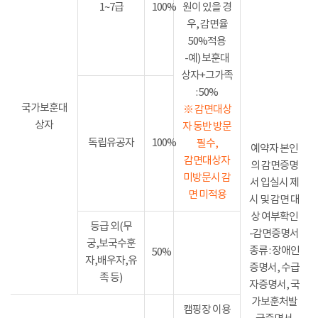
1~7급
100%
원이 있을 경
우, 감면율
50%적용
-예) 보훈대
상자+그가족
: 50%
국가보훈대
※ 감면대상
상자
자 동반 방문
독립유공자
100%
필수,
예약자 본인
감면대상자
의 감면증명
미방문시 감
서 입실시 제
면 미적용
시 및 감면 대
상 여부확인
등급 외(무
-감면증명서
궁,보국수훈
종류 : 장애인
50%
자,배우자,유
증명서, 수급
족 등)
자증명서, 국
가보훈처발
캠핑장 이용