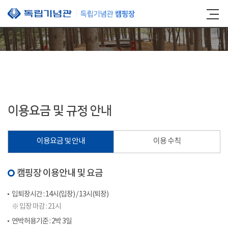
본문 바로가기
이용요금 및 규정 안내
이용요금 및 안내
이용 수칙
캠핑장 이용안내 및 요금
입퇴장시간 : 14시(입장) / 13시(퇴장)
※ 입장 마감 : 21시
연박허용기준 : 2박 3일