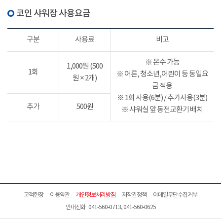
코인 샤워장 사용요금
구분
사용료
비고
※ 온수 가능
1,000원 (500
1회
※ 어른, 청소년,어린이 등 동일요
원 × 2개)
금 적용
※ 1회 사용(6분) / 추가사용(3분)
추가
500원
※ 샤워실 앞 동전교환기 배치
고객헌장
이용약관
개인정보처리방침
저작권정책
이메일무단수집거부
안내전화 041-560-0713, 041-560-0625