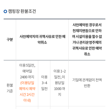
캠핑장 환불조건
사전예약된 경우로서
천재지변등으로 인하
사전예약자의 귀책사유로 인한 예
여 시설이용을 할수 없
구분
약취소
거나 관리운영주체의
귀책사유로 인한 예약
취소
이용 5일전,
예약일
이용 1~2
24:00 까지
이용
일전, 이
기일에 관계없이 전액
(이용당일
3~4
용당일
환불
반환
예약시 예약
일전
10:00 까
기준
시간 2시간
지
이내)