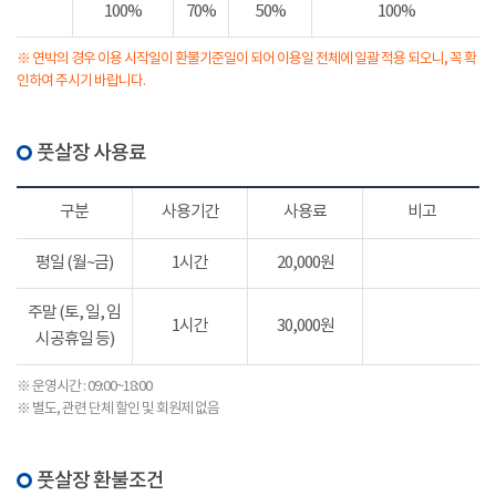
100%
70%
50%
100%
※ 연박의 경우 이용 시작일이 환불기준일이 되어 이용일 전체에 일괄 적용 되오니, 꼭 확
인하여 주시기 바랍니다.
풋살장 사용료
구분
사용기간
사용료
비고
평일 (월~금)
1시간
20,000원
주말 (토, 일, 임
1시간
30,000원
시공휴일 등)
※ 운영시간 : 09:00~18:00
※ 별도, 관련 단체 할인 및 회원제 없음
풋살장 환불조건