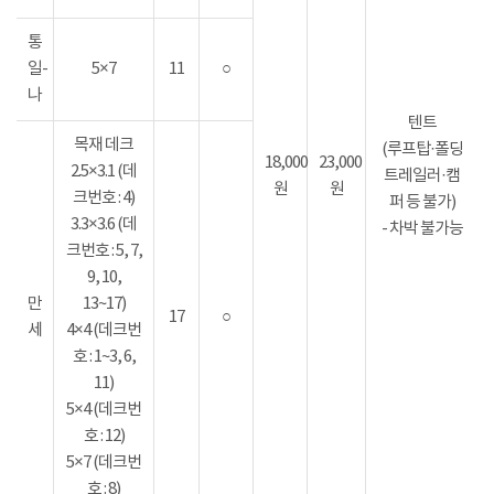
통
일-
5×7
11
○
나
텐트
목재 데크
(루프탑·폴딩
18,000
23,000
2.5×3.1 (데
트레일러·캠
원
원
크번호 : 4)
퍼 등 불가)
3.3×3.6 (데
- 차박 불가능
크번호 : 5, 7,
9, 10,
만
13~17)
17
○
세
4×4 (데크번
호 : 1~3, 6,
11)
5×4 (데크번
호 : 12)
5×7 (데크번
호 : 8)