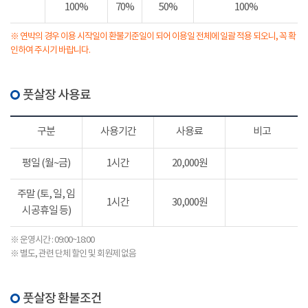
100%
70%
50%
100%
※ 연박의 경우 이용 시작일이 환불기준일이 되어 이용일 전체에 일괄 적용 되오니, 꼭 확
인하여 주시기 바랍니다.
풋살장 사용료
구분
사용기간
사용료
비고
평일 (월~금)
1시간
20,000원
주말 (토, 일, 임
1시간
30,000원
시공휴일 등)
※ 운영시간 : 09:00~18:00
※ 별도, 관련 단체 할인 및 회원제 없음
풋살장 환불조건