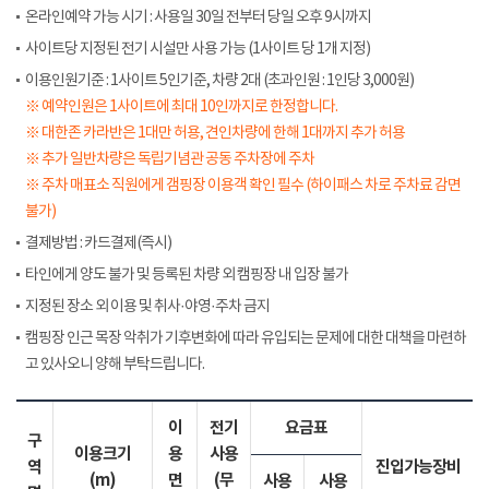
온라인예약 가능 시기 : 사용일 30일 전부터 당일 오후 9시까지
사이트당 지정된 전기 시설만 사용 가능 (1사이트 당 1개 지정)
이용인원기준 : 1사이트 5인기준, 차량 2대 (초과인원 : 1인당 3,000원)
※ 예약인원은 1사이트에 최대 10인까지로 한정합니다.
※ 대한존 카라반은 1대만 허용, 견인차량에 한해 1대까지 추가 허용
※ 추가 일반차량은 독립기념관 공동 주차장에 주차
※ 주차 매표소 직원에게 갬핑장 이용객 확인 필수 (하이패스 차로 주차료 감면
불가)
결제방법 : 카드결제(즉시)
타인에게 양도 불가 및 등록된 차량 외 캠핑장 내 입장 불가
지정된 장소 외 이용 및 취사·야영·주차 금지
캠핑장 인근 목장 악취가 기후변화에 따라 유입되는 문제에 대한 대책을 마련하
고 있사오니 양해 부탁드립니다.
이
전기
요금표
구
이용크기
용
사용
역
진입가능장비
(m)
면
(무
사용
사용