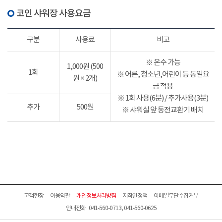
코인 샤워장 사용요금
구분
사용료
비고
※ 온수 가능
1,000원 (500
1회
※ 어른, 청소년,어린이 등 동일요
원 × 2개)
금 적용
※ 1회 사용(6분) / 추가사용(3분)
추가
500원
※ 샤워실 앞 동전교환기 배치
고객헌장
이용약관
개인정보처리방침
저작권정책
이메일무단수집거부
안내전화 041-560-0713, 041-560-0625