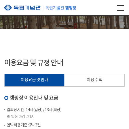
본문 바로가기
이용요금 및 규정 안내
이용요금 및 안내
이용 수칙
캠핑장 이용안내 및 요금
입퇴장시간 : 14시(입장) / 13시(퇴장)
※ 입장 마감 : 21시
연박허용기준 : 2박 3일