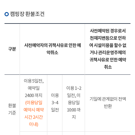
캠핑장 환불조건
사전예약된 경우로서
천재지변등으로 인하
사전예약자의 귀책사유로 인한 예
여 시설이용을 할수 없
구분
약취소
거나 관리운영주체의
귀책사유로 인한 예약
취소
이용 5일전,
예약일
이용 1~2
24:00 까지
이용
일전, 이
기일에 관계없이 전액
(이용당일
3~4
용당일
환불
반환
예약시 예약
일전
10:00 까
기준
시간 2시간
지
이내)