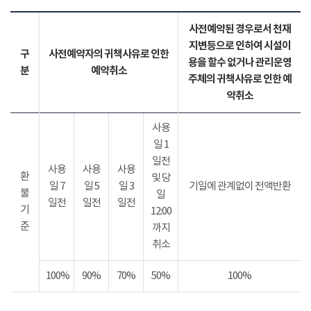
사전예약된 경우로서 천재
지변등으로 인하여 시설이
구
사전예약자의 귀책사유로 인한
용을 할수 없거나 관리운영
분
예약취소
주체의 귀책사유로 인한 예
약취소
사용
일 1
일전
사용
사용
사용
환
및 당
일 7
일 5
일 3
기일에 관계없이 전액반환
불
일
일전
일전
일전
기
12:00
준
까지
취소
100%
90%
70%
50%
100%