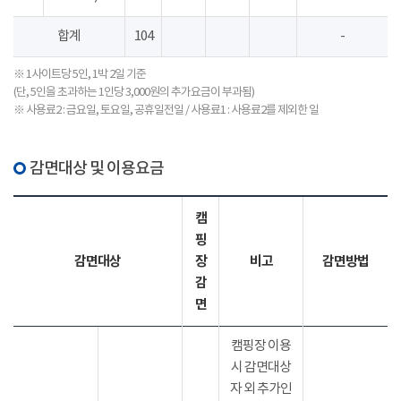
합계
104
-
※ 1사이트당 5인, 1박 2일 기준
(단, 5인을 초과하는 1인당 3,000원의 추가요금이 부과됨)
※ 사용료2 : 금요일, 토요일, 공휴일전일 / 사용료1 : 사용료2를 제외한 일
감면대상 및 이용요금
캠
핑
감면대상
장
비고
감면방법
감
면
캠핑장 이용
시 감면대상
자 외 추가인