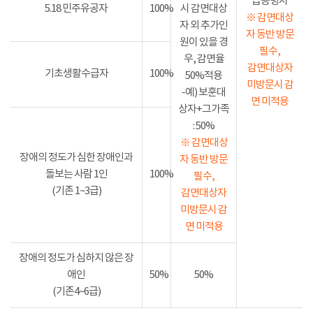
급증명서
5.18 민주유공자
100%
시 감면대상
※ 감면대상
자 외 추가인
자 동반 방문
원이 있을 경
필수,
우, 감면율
감면대상자
기초생활수급자
100%
50%적용
미방문시 감
-예) 보훈대
면 미적용
상자+그가족
: 50%
※ 감면대상
장애의 정도가 심한 장애인과
자 동반 방문
돌보는 사람 1인
100%
필수,
(기존 1~3급)
감면대상자
미방문시 감
면 미적용
장애의 정도가 심하지 않은 장
애인
50%
50%
(기존4~6급)