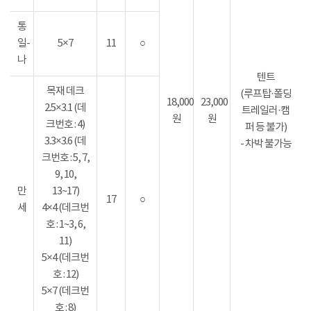
통
일-
5×7
11
○
나
텐트
목재 데크
(루프탑·폴딩
18,000
23,000
2.5×3.1 (데
트레일러·캠
원
원
크번호 : 4)
퍼 등 불가)
3.3×3.6 (데
- 차박 불가능
크번호 : 5, 7,
9, 10,
만
13~17)
17
○
세
4×4 (데크번
호 : 1~3, 6,
11)
5×4 (데크번
호 : 12)
5×7 (데크번
호 : 8)