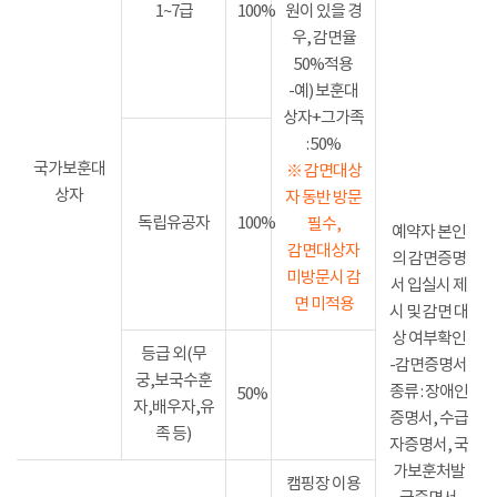
1~7급
100%
원이 있을 경
우, 감면율
50%적용
-예) 보훈대
상자+그가족
: 50%
국가보훈대
※ 감면대상
상자
자 동반 방문
독립유공자
100%
필수,
예약자 본인
감면대상자
의 감면증명
미방문시 감
서 입실시 제
면 미적용
시 및 감면 대
상 여부확인
등급 외(무
-감면증명서
궁,보국수훈
종류 : 장애인
50%
자,배우자,유
증명서, 수급
족 등)
자증명서, 국
가보훈처발
캠핑장 이용