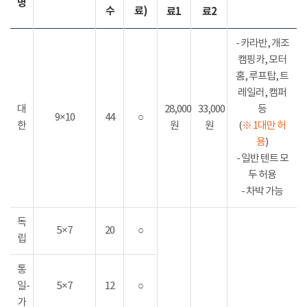
명
수
료)
료1
료2
- 카라반, 개조
캠핑카, 모터
홈, 루프탑, 트
레일러, 캠퍼
대
28,000
33,000
등
9×10
44
○
한
원
원
(
※ 1대만 허
용
)
- 일반 텐트 모
두 허용
- 차박 가능
독
5×7
20
○
립
통
일-
5×7
12
○
가