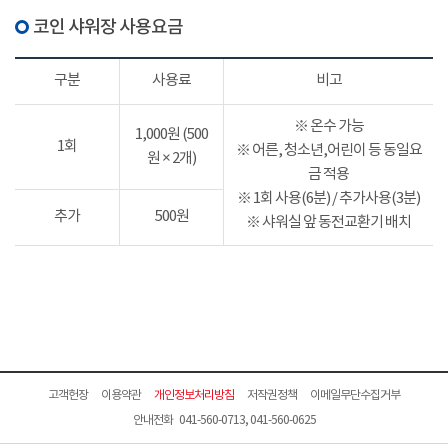
코인 샤워장 사용요금
구분
사용료
비고
※ 온수 가능
1,000원 (500
1회
※ 어른, 청소년,어린이 등 동일요
원 × 2개)
금 적용
※ 1회 사용(6분) / 추가사용(3분)
추가
500원
※ 샤워실 앞 동전교환기 배치
고객헌장
이용약관
개인정보처리방침
저작권정책
이메일무단수집거부
안내전화 041-560-0713, 041-560-0625