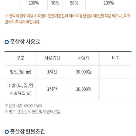
100%
70%
50%
100%
※ 연박의 경우 이용 시작일이 환불기준일이 되어 이용일 전체에 일괄 적용 되오니, 꼭 확
인하여 주시기 바랍니다.
풋살장 사용료
구분
사용기간
사용료
비고
평일 (월~금)
1시간
20,000원
주말 (토, 일, 임
1시간
30,000원
시공휴일 등)
※ 운영시간 : 09:00~18:00
※ 별도, 관련 단체 할인 및 회원제 없음
풋살장 환불조건