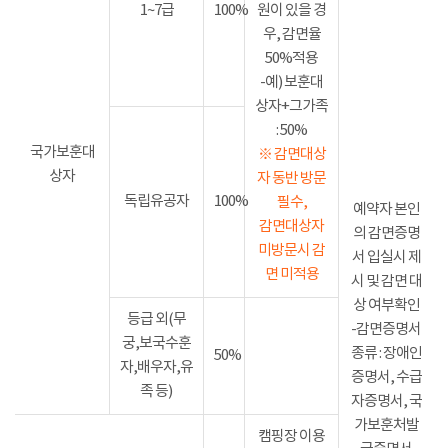
1~7급
100%
원이 있을 경
우, 감면율
50%적용
-예) 보훈대
상자+그가족
: 50%
국가보훈대
※ 감면대상
상자
자 동반 방문
독립유공자
100%
필수,
예약자 본인
감면대상자
의 감면증명
미방문시 감
서 입실시 제
면 미적용
시 및 감면 대
상 여부확인
등급 외(무
-감면증명서
궁,보국수훈
종류 : 장애인
50%
자,배우자,유
증명서, 수급
족 등)
자증명서, 국
가보훈처발
캠핑장 이용