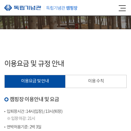
본문 바로가기
이용요금 및 규정 안내
이용요금 및 안내
이용 수칙
캠핑장 이용안내 및 요금
입퇴장시간 : 14시(입장) / 13시(퇴장)
※ 입장 마감 : 21시
연박허용기준 : 2박 3일