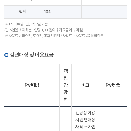
합계
104
-
※ 1사이트당 5인, 1박 2일 기준
(단, 5인을 초과하는 1인당 3,000원의 추가요금이 부과됨)
※ 사용료2 : 금요일, 토요일, 공휴일전일 / 사용료1 : 사용료2를 제외한 일
감면대상 및 이용요금
캠
핑
감면대상
장
비고
감면방법
감
면
캠핑장 이용
시 감면대상
자 외 추가인