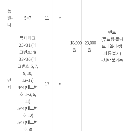
통
일-
5×7
11
○
나
텐트
목재 데크
(루프탑·폴딩
18,000
23,000
2.5×3.1 (데
트레일러·캠
원
원
크번호 : 4)
퍼 등 불가)
3.3×3.6 (데
- 차박 불가능
크번호 : 5, 7,
9, 10,
만
13~17)
17
○
세
4×4 (데크번
호 : 1~3, 6,
11)
5×4 (데크번
호 : 12)
5×7 (데크번
호 : 8)