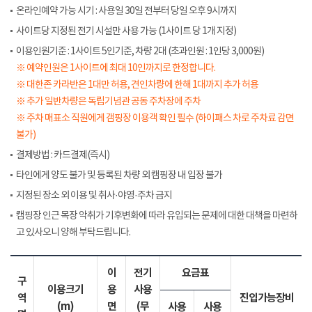
온라인예약 가능 시기 : 사용일 30일 전부터 당일 오후 9시까지
사이트당 지정된 전기 시설만 사용 가능 (1사이트 당 1개 지정)
이용인원기준 : 1사이트 5인기준, 차량 2대 (초과인원 : 1인당 3,000원)
※ 예약인원은 1사이트에 최대 10인까지로 한정합니다.
※ 대한존 카라반은 1대만 허용, 견인차량에 한해 1대까지 추가 허용
※ 추가 일반차량은 독립기념관 공동 주차장에 주차
※ 주차 매표소 직원에게 갬핑장 이용객 확인 필수 (하이패스 차로 주차료 감면
불가)
결제방법 : 카드결제(즉시)
타인에게 양도 불가 및 등록된 차량 외 캠핑장 내 입장 불가
지정된 장소 외 이용 및 취사·야영·주차 금지
캠핑장 인근 목장 악취가 기후변화에 따라 유입되는 문제에 대한 대책을 마련하
고 있사오니 양해 부탁드립니다.
이
전기
요금표
구
이용크기
용
사용
역
진입가능장비
(m)
면
(무
사용
사용