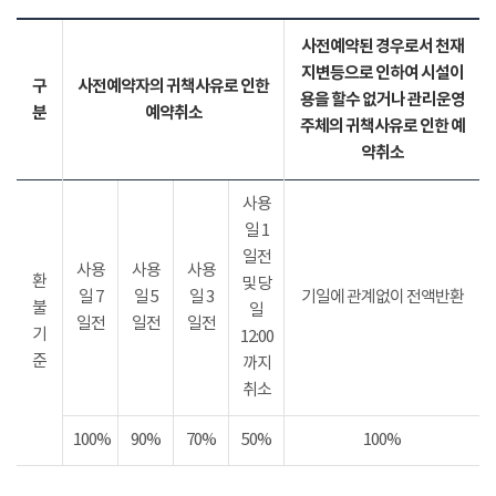
사전예약된 경우로서 천재
지변등으로 인하여 시설이
구
사전예약자의 귀책사유로 인한
용을 할수 없거나 관리운영
분
예약취소
주체의 귀책사유로 인한 예
약취소
사용
일 1
일전
사용
사용
사용
환
및 당
일 7
일 5
일 3
기일에 관계없이 전액반환
불
일
일전
일전
일전
기
12:00
준
까지
취소
100%
90%
70%
50%
100%