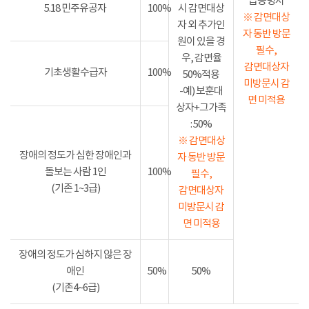
급증명서
5.18 민주유공자
100%
시 감면대상
※ 감면대상
자 외 추가인
자 동반 방문
원이 있을 경
필수,
우, 감면율
감면대상자
기초생활수급자
100%
50%적용
미방문시 감
-예) 보훈대
면 미적용
상자+그가족
: 50%
※ 감면대상
장애의 정도가 심한 장애인과
자 동반 방문
돌보는 사람 1인
100%
필수,
(기존 1~3급)
감면대상자
미방문시 감
면 미적용
장애의 정도가 심하지 않은 장
애인
50%
50%
(기존4~6급)