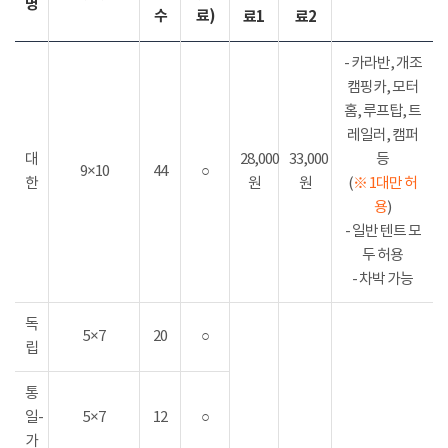
명
수
료)
료1
료2
- 카라반, 개조
캠핑카, 모터
홈, 루프탑, 트
레일러, 캠퍼
대
28,000
33,000
등
9×10
44
○
한
원
원
(
※ 1대만 허
용
)
- 일반 텐트 모
두 허용
- 차박 가능
독
5×7
20
○
립
통
일-
5×7
12
○
가