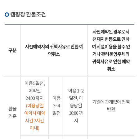
캠핑장 환불조건
사전예약된 경우로서
천재지변등으로 인하
사전예약자의 귀책사유로 인한 예
여 시설이용을 할수 없
구분
약취소
거나 관리운영주체의
귀책사유로 인한 예약
취소
이용 5일전,
예약일
이용 1~2
24:00 까지
이용
일전, 이
기일에 관계없이 전액
(이용당일
3~4
용당일
환불
반환
예약시 예약
일전
10:00 까
기준
시간 2시간
지
이내)