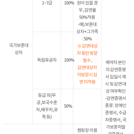
1~7급
100%
원이 있을 경
우, 감면율
50%적용
-예) 보훈대
상자+그가족
: 50%
국가보훈대
※ 감면대상
상자
자 동반 방문
독립유공자
100%
필수,
예약자 본인
감면대상자
의 감면증명
미방문시 감
서 입실시 제
면 미적용
시 및 감면 대
상 여부확인
등급 외(무
-감면증명서
궁,보국수훈
종류 : 장애인
50%
자,배우자,유
증명서, 수급
족 등)
자증명서, 국
가보훈처발
캠핑장 이용