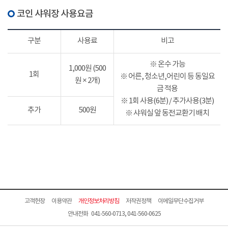
코인 샤워장 사용요금
구분
사용료
비고
※ 온수 가능
1,000원 (500
1회
※ 어른, 청소년,어린이 등 동일요
원 × 2개)
금 적용
※ 1회 사용(6분) / 추가사용(3분)
추가
500원
※ 샤워실 앞 동전교환기 배치
고객헌장
이용약관
개인정보처리방침
저작권정책
이메일무단수집거부
안내전화 041-560-0713, 041-560-0625