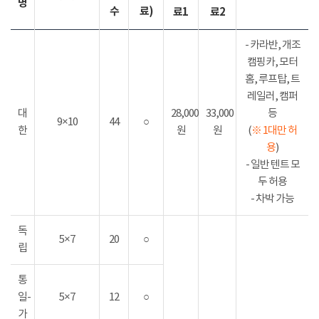
명
수
료)
료1
료2
- 카라반, 개조
캠핑카, 모터
홈, 루프탑, 트
레일러, 캠퍼
대
28,000
33,000
등
9×10
44
○
한
원
원
(
※ 1대만 허
용
)
- 일반 텐트 모
두 허용
- 차박 가능
독
5×7
20
○
립
통
일-
5×7
12
○
가