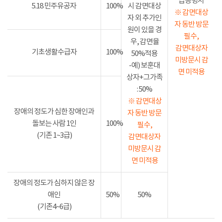
급증명서
5.18 민주유공자
100%
시 감면대상
※ 감면대상
자 외 추가인
자 동반 방문
원이 있을 경
필수,
우, 감면율
감면대상자
기초생활수급자
100%
50%적용
미방문시 감
-예) 보훈대
면 미적용
상자+그가족
: 50%
※ 감면대상
장애의 정도가 심한 장애인과
자 동반 방문
돌보는 사람 1인
100%
필수,
(기존 1~3급)
감면대상자
미방문시 감
면 미적용
장애의 정도가 심하지 않은 장
애인
50%
50%
(기존4~6급)