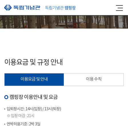
본문 바로가기
이용요금 및 규정 안내
이용요금 및 안내
이용 수칙
캠핑장 이용안내 및 요금
입퇴장시간 : 14시(입장) / 13시(퇴장)
※ 입장 마감 : 21시
연박허용기준 : 2박 3일