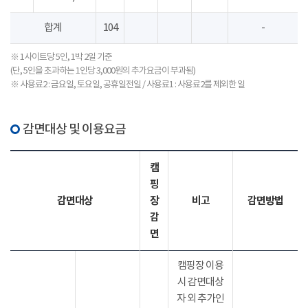
합계
104
-
※ 1사이트당 5인, 1박 2일 기준
(단, 5인을 초과하는 1인당 3,000원의 추가요금이 부과됨)
※ 사용료2 : 금요일, 토요일, 공휴일전일 / 사용료1 : 사용료2를 제외한 일
감면대상 및 이용요금
캠
핑
감면대상
장
비고
감면방법
감
면
캠핑장 이용
시 감면대상
자 외 추가인