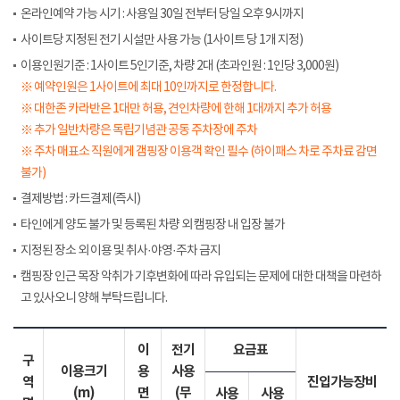
온라인예약 가능 시기 : 사용일 30일 전부터 당일 오후 9시까지
사이트당 지정된 전기 시설만 사용 가능 (1사이트 당 1개 지정)
이용인원기준 : 1사이트 5인기준, 차량 2대 (초과인원 : 1인당 3,000원)
※ 예약인원은 1사이트에 최대 10인까지로 한정합니다.
※ 대한존 카라반은 1대만 허용, 견인차량에 한해 1대까지 추가 허용
※ 추가 일반차량은 독립기념관 공동 주차장에 주차
※ 주차 매표소 직원에게 갬핑장 이용객 확인 필수 (하이패스 차로 주차료 감면
불가)
결제방법 : 카드결제(즉시)
타인에게 양도 불가 및 등록된 차량 외 캠핑장 내 입장 불가
지정된 장소 외 이용 및 취사·야영·주차 금지
캠핑장 인근 목장 악취가 기후변화에 따라 유입되는 문제에 대한 대책을 마련하
고 있사오니 양해 부탁드립니다.
이
전기
요금표
구
이용크기
용
사용
역
진입가능장비
(m)
면
(무
사용
사용