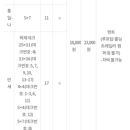
통
일-
5×7
11
○
나
텐트
목재 데크
(루프탑·폴딩
18,000
23,000
2.5×3.1 (데
트레일러·캠
원
원
크번호 : 4)
퍼 등 불가)
3.3×3.6 (데
- 차박 불가능
크번호 : 5, 7,
9, 10,
만
13~17)
17
○
세
4×4 (데크번
호 : 1~3, 6,
11)
5×4 (데크번
호 : 12)
5×7 (데크번
호 : 8)