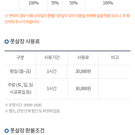
100%
70%
50%
100%
※ 연박의 경우 이용 시작일이 환불기준일이 되어 이용일 전체에 일괄 적용 되오니, 꼭 확
인하여 주시기 바랍니다.
풋살장 사용료
구분
사용기간
사용료
비고
평일 (월~금)
1시간
20,000원
주말 (토, 일, 임
1시간
30,000원
시공휴일 등)
※ 운영시간 : 09:00~18:00
※ 별도, 관련 단체 할인 및 회원제 없음
풋살장 환불조건