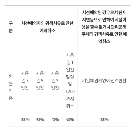
사전예약된 경우로서 천재
지변등으로 인하여 시설이
구
사전예약자의 귀책사유로 인한
용을 할수 없거나 관리운영
분
예약취소
주체의 귀책사유로 인한 예
약취소
사용
일 1
일전
사용
사용
사용
환
및 당
일 7
일 5
일 3
기일에 관계없이 전액반환
불
일
일전
일전
일전
기
12:00
준
까지
취소
100%
90%
70%
50%
100%