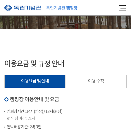
본문 바로가기
이용요금 및 규정 안내
이용요금 및 안내
이용 수칙
캠핑장 이용안내 및 요금
입퇴장시간 : 14시(입장) / 13시(퇴장)
※ 입장 마감 : 21시
연박허용기준 : 2박 3일