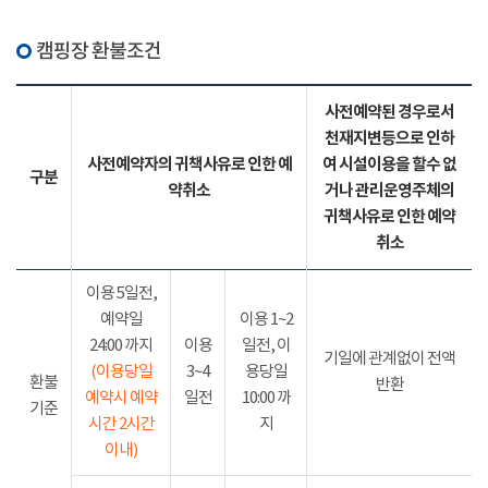
캠핑장 환불조건
사전예약된 경우로서
천재지변등으로 인하
사전예약자의 귀책사유로 인한 예
여 시설이용을 할수 없
구분
약취소
거나 관리운영주체의
귀책사유로 인한 예약
취소
이용 5일전,
예약일
이용 1~2
24:00 까지
이용
일전, 이
기일에 관계없이 전액
(이용당일
3~4
용당일
환불
반환
예약시 예약
일전
10:00 까
기준
시간 2시간
지
이내)