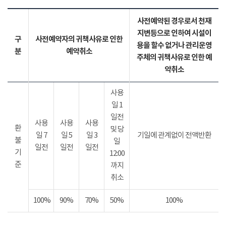
사전예약된 경우로서 천재
지변등으로 인하여 시설이
구
사전예약자의 귀책사유로 인한
용을 할수 없거나 관리운영
분
예약취소
주체의 귀책사유로 인한 예
약취소
사용
일 1
일전
사용
사용
사용
환
및 당
일 7
일 5
일 3
기일에 관계없이 전액반환
불
일
일전
일전
일전
기
12:00
준
까지
취소
100%
90%
70%
50%
100%