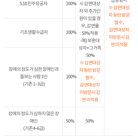
급증명서
5.18 민주유공자
100%
시 감면대상
※ 감면대상
자 외 추가인
자 동반 방문
원이 있을 경
필수,
우, 감면율
감면대상자
기초생활수급자
100%
50%적용
미방문시 감
-예) 보훈대
면 미적용
상자+그가족
: 50%
※ 감면대상
장애의 정도가 심한 장애인과
자 동반 방문
돌보는 사람 1인
100%
필수,
(기존 1~3급)
감면대상자
미방문시 감
면 미적용
장애의 정도가 심하지 않은 장
애인
50%
50%
(기존4~6급)