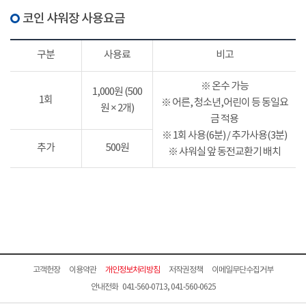
코인 샤워장 사용요금
구분
사용료
비고
※ 온수 가능
1,000원 (500
1회
※ 어른, 청소년,어린이 등 동일요
원 × 2개)
금 적용
※ 1회 사용(6분) / 추가사용(3분)
추가
500원
※ 샤워실 앞 동전교환기 배치
고객헌장
이용약관
개인정보처리방침
저작권정책
이메일무단수집거부
안내전화 041-560-0713, 041-560-0625