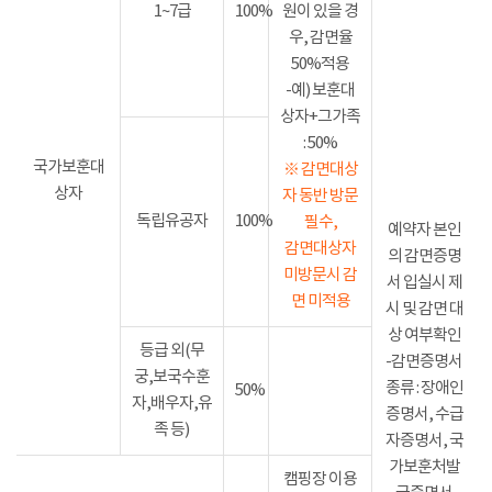
1~7급
100%
원이 있을 경
우, 감면율
50%적용
-예) 보훈대
상자+그가족
: 50%
국가보훈대
※ 감면대상
상자
자 동반 방문
독립유공자
100%
필수,
예약자 본인
감면대상자
의 감면증명
미방문시 감
서 입실시 제
면 미적용
시 및 감면 대
상 여부확인
등급 외(무
-감면증명서
궁,보국수훈
종류 : 장애인
50%
자,배우자,유
증명서, 수급
족 등)
자증명서, 국
가보훈처발
캠핑장 이용