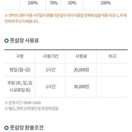
100%
70%
50%
100%
※ 연박의 경우 이용 시작일이 환불기준일이 되어 이용일 전체에 일괄 적용 되오니, 꼭 확
인하여 주시기 바랍니다.
풋살장 사용료
구분
사용기간
사용료
비고
평일 (월~금)
1시간
20,000원
주말 (토, 일, 임
1시간
30,000원
시공휴일 등)
※ 운영시간 : 09:00~18:00
※ 별도, 관련 단체 할인 및 회원제 없음
풋살장 환불조건