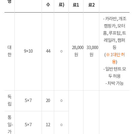
명
수
료)
료1
료2
- 카라반, 개조
캠핑카, 모터
홈, 루프탑, 트
레일러, 캠퍼
대
28,000
33,000
등
9×10
44
○
한
원
원
(
※ 1대만 허
용
)
- 일반 텐트 모
두 허용
- 차박 가능
독
5×7
20
○
립
통
일-
5×7
12
○
가