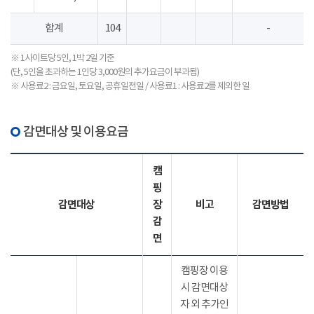
합계
104
-
※ 1사이트당 5인, 1박 2일 기준
(단, 5인을 초과하는 1인당 3,000원의 추가요금이 부과됨)
※ 사용료2 : 금요일, 토요일, 공휴일전일 / 사용료1 : 사용료2를 제외한 일
감면대상 및 이용요금
캠
핑
감면대상
장
비고
감면방법
감
면
캠핑장 이용
시 감면대상
자 외 추가인