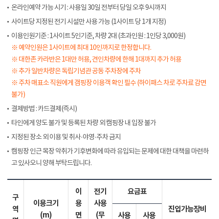
온라인예약 가능 시기 : 사용일 30일 전부터 당일 오후 9시까지
사이트당 지정된 전기 시설만 사용 가능 (1사이트 당 1개 지정)
이용인원기준 : 1사이트 5인기준, 차량 2대 (초과인원 : 1인당 3,000원)
※ 예약인원은 1사이트에 최대 10인까지로 한정합니다.
※ 대한존 카라반은 1대만 허용, 견인차량에 한해 1대까지 추가 허용
※ 추가 일반차량은 독립기념관 공동 주차장에 주차
※ 주차 매표소 직원에게 갬핑장 이용객 확인 필수 (하이패스 차로 주차료 감면
불가)
결제방법 : 카드결제(즉시)
타인에게 양도 불가 및 등록된 차량 외 캠핑장 내 입장 불가
지정된 장소 외 이용 및 취사·야영·주차 금지
캠핑장 인근 목장 악취가 기후변화에 따라 유입되는 문제에 대한 대책을 마련하
고 있사오니 양해 부탁드립니다.
이
전기
요금표
구
이용크기
용
사용
역
진입가능장비
(m)
면
(무
사용
사용