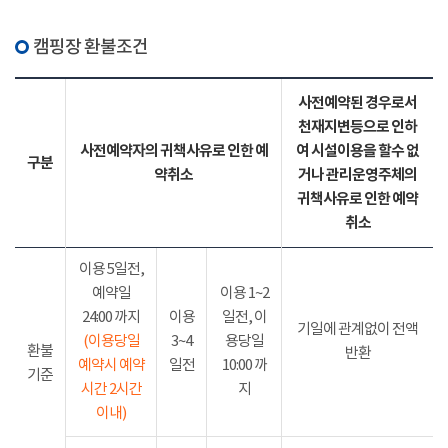
캠핑장 환불조건
사전예약된 경우로서
천재지변등으로 인하
사전예약자의 귀책사유로 인한 예
여 시설이용을 할수 없
구분
약취소
거나 관리운영주체의
귀책사유로 인한 예약
취소
이용 5일전,
예약일
이용 1~2
24:00 까지
이용
일전, 이
기일에 관계없이 전액
(이용당일
3~4
용당일
환불
반환
예약시 예약
일전
10:00 까
기준
시간 2시간
지
이내)