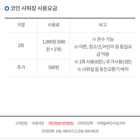
코인 샤워장 사용요금
구분
사용료
비고
※ 온수 가능
1,000원 (500
1회
※ 어른, 청소년,어린이 등 동일요
원 × 2개)
금 적용
※ 1회 사용(6분) / 추가사용(3분)
추가
500원
※ 샤워실 앞 동전교환기 배치
고객헌장
이용약관
개인정보처리방침
저작권정책
이메일무단수집거부
안내전화 041-560-0713, 041-560-0625