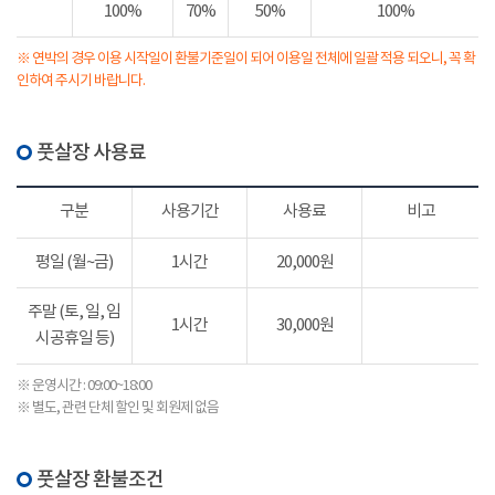
100%
70%
50%
100%
※ 연박의 경우 이용 시작일이 환불기준일이 되어 이용일 전체에 일괄 적용 되오니, 꼭 확
인하여 주시기 바랍니다.
풋살장 사용료
구분
사용기간
사용료
비고
평일 (월~금)
1시간
20,000원
주말 (토, 일, 임
1시간
30,000원
시공휴일 등)
※ 운영시간 : 09:00~18:00
※ 별도, 관련 단체 할인 및 회원제 없음
풋살장 환불조건