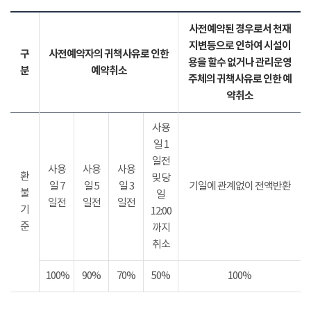
사전예약된 경우로서 천재
지변등으로 인하여 시설이
구
사전예약자의 귀책사유로 인한
용을 할수 없거나 관리운영
분
예약취소
주체의 귀책사유로 인한 예
약취소
사용
일 1
일전
사용
사용
사용
환
및 당
일 7
일 5
일 3
기일에 관계없이 전액반환
불
일
일전
일전
일전
기
12:00
준
까지
취소
100%
90%
70%
50%
100%