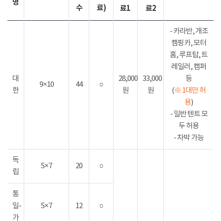
명
수
료)
료1
료2
- 카라반, 개조
캠핑카, 모터
홈, 루프탑, 트
레일러, 캠퍼
대
28,000
33,000
등
9×10
44
○
한
원
원
(
※ 1대만 허
용
)
- 일반 텐트 모
두 허용
- 차박 가능
독
5×7
20
○
립
통
일-
5×7
12
○
가