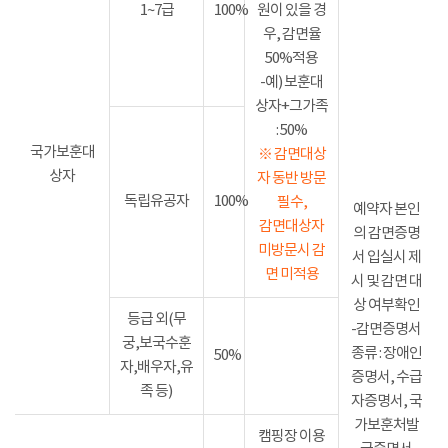
1~7급
100%
원이 있을 경
우, 감면율
50%적용
-예) 보훈대
상자+그가족
: 50%
국가보훈대
※ 감면대상
상자
자 동반 방문
독립유공자
100%
필수,
예약자 본인
감면대상자
의 감면증명
미방문시 감
서 입실시 제
면 미적용
시 및 감면 대
상 여부확인
등급 외(무
-감면증명서
궁,보국수훈
종류 : 장애인
50%
자,배우자,유
증명서, 수급
족 등)
자증명서, 국
가보훈처발
캠핑장 이용