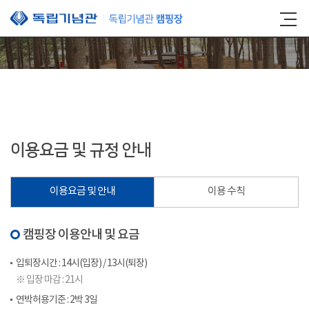
본문 바로가기
이용요금 및 규정 안내
이용요금 및 안내
이용 수칙
캠핑장 이용안내 및 요금
입퇴장시간 : 14시(입장) / 13시(퇴장)
※ 입장 마감 : 21시
연박허용기준 : 2박 3일