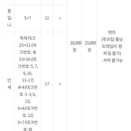
통
일-
5×7
11
○
나
텐트
목재 데크
(루프탑·폴딩
18,000
23,000
2.5×3.1 (데
트레일러·캠
원
원
크번호 : 4)
퍼 등 불가)
3.3×3.6 (데
- 차박 불가능
크번호 : 5, 7,
9, 10,
만
13~17)
17
○
세
4×4 (데크번
호 : 1~3, 6,
11)
5×4 (데크번
호 : 12)
5×7 (데크번
호 : 8)