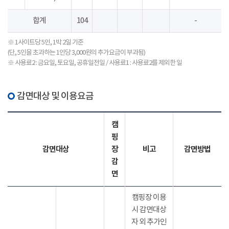
합계
104
-
※ 1사이트당 5인, 1박 2일 기준
(단, 5인을 초과하는 1인당 3,000원의 추가요금이 부과됨)
※ 사용료2 : 금요일, 토요일, 공휴일전일 / 사용료1 : 사용료2를 제외한 일
감면대상 및 이용요금
캠
핑
감면대상
장
비고
감면방법
감
면
캠핑장 이용
시 감면대상
자 외 추가인