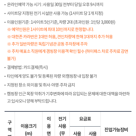
온라인예약 가능 시기 : 사용일 30일 전부터 당일 오후 9시까지
사이트당 지정된 전기 시설만 사용 가능 (1사이트 당 1개 지정)
이용인원기준 : 1사이트 5인기준, 차량 2대 (초과인원 : 1인당 3,000원)
※ 예약인원은 1사이트에 최대 10인까지로 한정합니다.
※ 대한존 카라반은 1대만 허용, 견인차량에 한해 1대까지 추가 허용
※ 추가 일반차량은 독립기념관 공동 주차장에 주차
※ 주차 매표소 직원에게 갬핑장 이용객 확인 필수 (하이패스 차로 주차료 감면
불가)
결제방법 : 카드결제(즉시)
타인에게 양도 불가 및 등록된 차량 외 캠핑장 내 입장 불가
지정된 장소 외 이용 및 취사·야영·주차 금지
캠핑장 인근 목장 악취가 기후변화에 따라 유입되는 문제에 대한 대책을 마련하
고 있사오니 양해 부탁드립니다.
이
전기
요금표
구
이용크기
용
사용
역
진입가능장비
(m)
면
(무
사용
사용