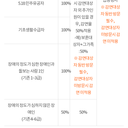
급증명서
5.18 민주유공자
100%
시 감면대상
※ 감면대상
자 외 추가인
자 동반 방문
원이 있을 경
필수,
우, 감면율
감면대상자
기초생활수급자
100%
50%적용
미방문시 감
-예) 보훈대
면 미적용
상자+그가족
: 50%
※ 감면대상
장애의 정도가 심한 장애인과
자 동반 방문
돌보는 사람 1인
100%
필수,
(기존 1~3급)
감면대상자
미방문시 감
면 미적용
장애의 정도가 심하지 않은 장
애인
50%
50%
(기존4~6급)