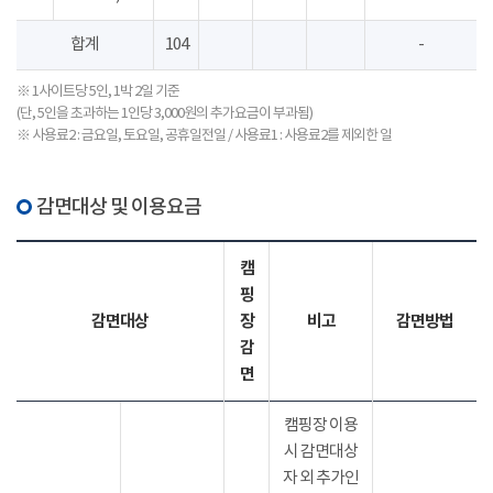
합계
104
-
※ 1사이트당 5인, 1박 2일 기준
(단, 5인을 초과하는 1인당 3,000원의 추가요금이 부과됨)
※ 사용료2 : 금요일, 토요일, 공휴일전일 / 사용료1 : 사용료2를 제외한 일
감면대상 및 이용요금
캠
핑
감면대상
장
비고
감면방법
감
면
캠핑장 이용
시 감면대상
자 외 추가인