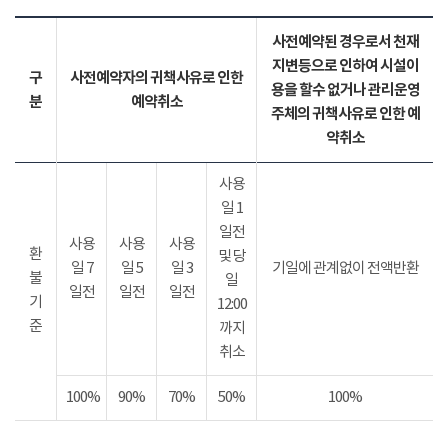
사전예약된 경우로서 천재
지변등으로 인하여 시설이
구
사전예약자의 귀책사유로 인한
용을 할수 없거나 관리운영
분
예약취소
주체의 귀책사유로 인한 예
약취소
사용
일 1
일전
사용
사용
사용
환
및 당
일 7
일 5
일 3
기일에 관계없이 전액반환
불
일
일전
일전
일전
기
12:00
준
까지
취소
100%
90%
70%
50%
100%