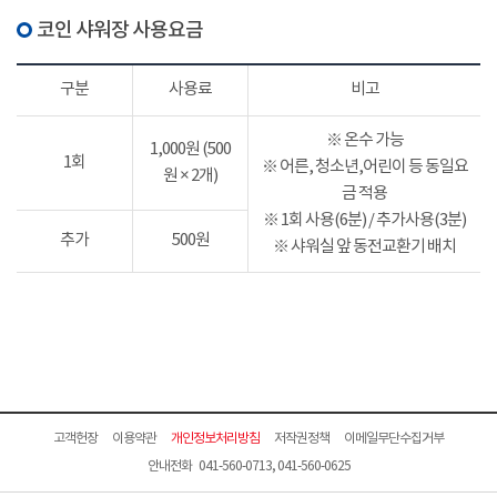
코인 샤워장 사용요금
구분
사용료
비고
※ 온수 가능
1,000원 (500
1회
※ 어른, 청소년,어린이 등 동일요
원 × 2개)
금 적용
※ 1회 사용(6분) / 추가사용(3분)
추가
500원
※ 샤워실 앞 동전교환기 배치
고객헌장
이용약관
개인정보처리방침
저작권정책
이메일무단수집거부
안내전화 041-560-0713, 041-560-0625