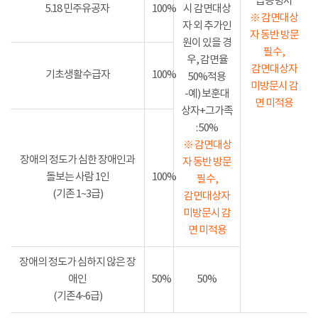
급증명서
5.18 민주유공자
100%
시 감면대상
※ 감면대상
자 외 추가인
자 동반 방문
원이 있을 경
필수,
우, 감면율
감면대상자
기초생활수급자
100%
50%적용
미방문시 감
-예) 보훈대
면 미적용
상자+그가족
: 50%
※ 감면대상
장애의 정도가 심한 장애인과
자 동반 방문
돌보는 사람 1인
100%
필수,
(기존 1~3급)
감면대상자
미방문시 감
면 미적용
장애의 정도가 심하지 않은 장
애인
50%
50%
(기존4~6급)