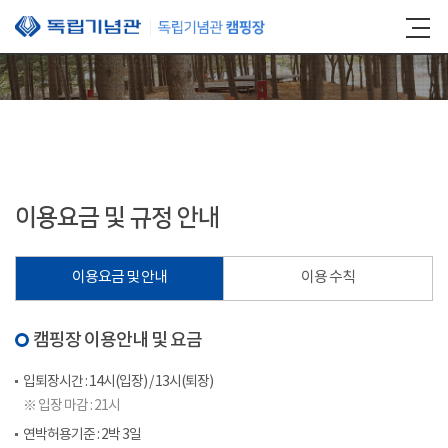
본문 바로가기
이용요금 및 규정 안내
이용요금 및 안내
이용 수칙
캠핑장 이용안내 및 요금
입퇴장시간 : 14시(입장) / 13시(퇴장)
※ 입장 마감 : 21시
연박허용기준 : 2박 3일