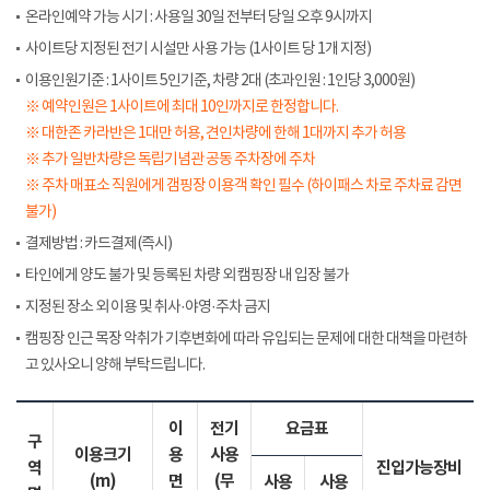
온라인예약 가능 시기 : 사용일 30일 전부터 당일 오후 9시까지
사이트당 지정된 전기 시설만 사용 가능 (1사이트 당 1개 지정)
이용인원기준 : 1사이트 5인기준, 차량 2대 (초과인원 : 1인당 3,000원)
※ 예약인원은 1사이트에 최대 10인까지로 한정합니다.
※ 대한존 카라반은 1대만 허용, 견인차량에 한해 1대까지 추가 허용
※ 추가 일반차량은 독립기념관 공동 주차장에 주차
※ 주차 매표소 직원에게 갬핑장 이용객 확인 필수 (하이패스 차로 주차료 감면
불가)
결제방법 : 카드결제(즉시)
타인에게 양도 불가 및 등록된 차량 외 캠핑장 내 입장 불가
지정된 장소 외 이용 및 취사·야영·주차 금지
캠핑장 인근 목장 악취가 기후변화에 따라 유입되는 문제에 대한 대책을 마련하
고 있사오니 양해 부탁드립니다.
이
전기
요금표
구
이용크기
용
사용
역
진입가능장비
(m)
면
(무
사용
사용