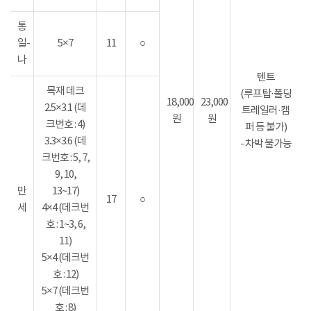
통
일-
5×7
11
○
나
텐트
목재 데크
(루프탑·폴딩
18,000
23,000
2.5×3.1 (데
트레일러·캠
원
원
크번호 : 4)
퍼 등 불가)
3.3×3.6 (데
- 차박 불가능
크번호 : 5, 7,
9, 10,
만
13~17)
17
○
세
4×4 (데크번
호 : 1~3, 6,
11)
5×4 (데크번
호 : 12)
5×7 (데크번
호 : 8)