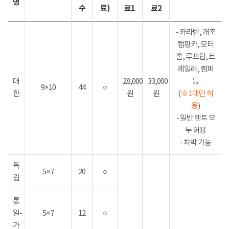
명
수
료)
료1
료2
- 카라반, 개조
캠핑카, 모터
홈, 루프탑, 트
레일러, 캠퍼
대
28,000
33,000
등
9×10
44
○
한
원
원
(
※ 1대만 허
용
)
- 일반 텐트 모
두 허용
- 차박 가능
독
5×7
20
○
립
통
일-
5×7
12
○
가