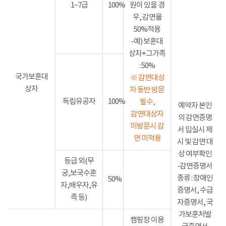
1~7급
100%
원이 있을 경
우, 감면율
50%적용
-예) 보훈대
상자+그가족
: 50%
국가보훈대
※ 감면대상
상자
자 동반 방문
독립유공자
100%
필수,
예약자 본인
감면대상자
의 감면증명
미방문시 감
서 입실시 제
면 미적용
시 및 감면 대
상 여부확인
등급 외(무
-감면증명서
궁,보국수훈
종류 : 장애인
50%
자,배우자,유
증명서, 수급
족 등)
자증명서, 국
가보훈처발
캠핑장 이용