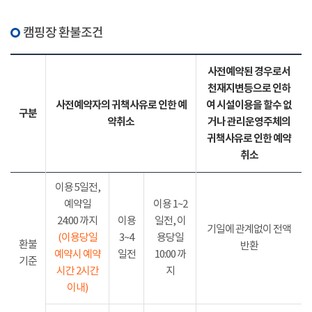
캠핑장 환불조건
사전예약된 경우로서
천재지변등으로 인하
사전예약자의 귀책사유로 인한 예
여 시설이용을 할수 없
구분
약취소
거나 관리운영주체의
귀책사유로 인한 예약
취소
이용 5일전,
예약일
이용 1~2
24:00 까지
이용
일전, 이
기일에 관계없이 전액
(이용당일
3~4
용당일
환불
반환
예약시 예약
일전
10:00 까
기준
시간 2시간
지
이내)