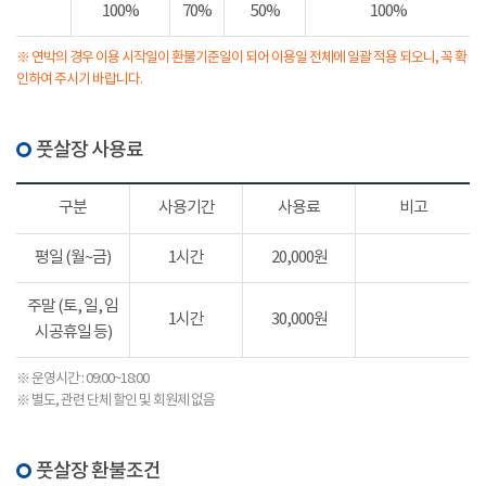
100%
70%
50%
100%
※ 연박의 경우 이용 시작일이 환불기준일이 되어 이용일 전체에 일괄 적용 되오니, 꼭 확
인하여 주시기 바랍니다.
풋살장 사용료
구분
사용기간
사용료
비고
평일 (월~금)
1시간
20,000원
주말 (토, 일, 임
1시간
30,000원
시공휴일 등)
※ 운영시간 : 09:00~18:00
※ 별도, 관련 단체 할인 및 회원제 없음
풋살장 환불조건