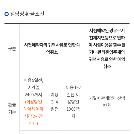
캠핑장 환불조건
사전예약된 경우로서
천재지변등으로 인하
사전예약자의 귀책사유로 인한 예
여 시설이용을 할수 없
구분
약취소
거나 관리운영주체의
귀책사유로 인한 예약
취소
이용 5일전,
예약일
이용 1~2
24:00 까지
이용
일전, 이
기일에 관계없이 전액
(이용당일
3~4
용당일
환불
반환
예약시 예약
일전
10:00 까
기준
시간 2시간
지
이내)