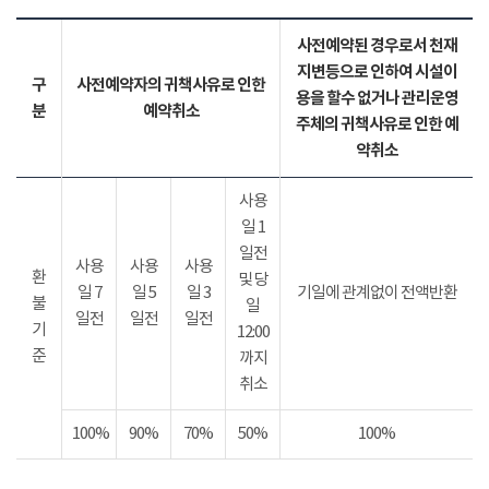
사전예약된 경우로서 천재
지변등으로 인하여 시설이
구
사전예약자의 귀책사유로 인한
용을 할수 없거나 관리운영
분
예약취소
주체의 귀책사유로 인한 예
약취소
사용
일 1
일전
사용
사용
사용
환
및 당
일 7
일 5
일 3
기일에 관계없이 전액반환
불
일
일전
일전
일전
기
12:00
준
까지
취소
100%
90%
70%
50%
100%