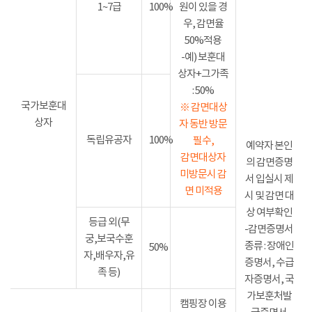
1~7급
100%
원이 있을 경
우, 감면율
50%적용
-예) 보훈대
상자+그가족
: 50%
국가보훈대
※ 감면대상
상자
자 동반 방문
독립유공자
100%
필수,
예약자 본인
감면대상자
의 감면증명
미방문시 감
서 입실시 제
면 미적용
시 및 감면 대
상 여부확인
등급 외(무
-감면증명서
궁,보국수훈
종류 : 장애인
50%
자,배우자,유
증명서, 수급
족 등)
자증명서, 국
가보훈처발
캠핑장 이용