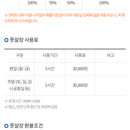
100%
70%
50%
100%
※ 연박의 경우 이용 시작일이 환불기준일이 되어 이용일 전체에 일괄 적용 되오니, 꼭 확
인하여 주시기 바랍니다.
풋살장 사용료
구분
사용기간
사용료
비고
평일 (월~금)
1시간
20,000원
주말 (토, 일, 임
1시간
30,000원
시공휴일 등)
※ 운영시간 : 09:00~18:00
※ 별도, 관련 단체 할인 및 회원제 없음
풋살장 환불조건