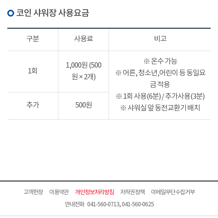
코인 샤워장 사용요금
구분
사용료
비고
※ 온수 가능
1,000원 (500
1회
※ 어른, 청소년,어린이 등 동일요
원 × 2개)
금 적용
※ 1회 사용(6분) / 추가사용(3분)
추가
500원
※ 샤워실 앞 동전교환기 배치
고객헌장
이용약관
개인정보처리방침
저작권정책
이메일무단수집거부
안내전화 041-560-0713, 041-560-0625