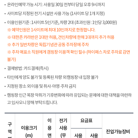
온라인예약 가능 시기 : 사용일 30일 전부터 당일 오후 9시까지
사이트당 지정된 전기 시설만 사용 가능 (1사이트 당 1개 지정)
이용인원기준 : 1사이트 5인기준, 차량 2대 (초과인원 : 1인당 3,000원)
※ 예약인원은 1사이트에 최대 10인까지로 한정합니다.
※ 대한존 카라반은 1대만 허용, 견인차량에 한해 1대까지 추가 허용
※ 추가 일반차량은 독립기념관 공동 주차장에 주차
※ 주차 매표소 직원에게 갬핑장 이용객 확인 필수 (하이패스 차로 주차료 감면
불가)
결제방법 : 카드결제(즉시)
타인에게 양도 불가 및 등록된 차량 외 캠핑장 내 입장 불가
지정된 장소 외 이용 및 취사·야영·주차 금지
캠핑장 인근 목장 악취가 기후변화에 따라 유입되는 문제에 대한 대책을 마련하
고 있사오니 양해 부탁드립니다.
이
전기
요금표
구
이용크기
용
사용
역
진입가능장비
(m)
면
(무
사용
사용