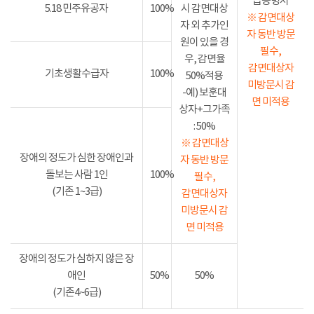
급증명서
5.18 민주유공자
100%
시 감면대상
※ 감면대상
자 외 추가인
자 동반 방문
원이 있을 경
필수,
우, 감면율
감면대상자
기초생활수급자
100%
50%적용
미방문시 감
-예) 보훈대
면 미적용
상자+그가족
: 50%
※ 감면대상
장애의 정도가 심한 장애인과
자 동반 방문
돌보는 사람 1인
100%
필수,
(기존 1~3급)
감면대상자
미방문시 감
면 미적용
장애의 정도가 심하지 않은 장
애인
50%
50%
(기존4~6급)