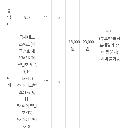
통
일-
5×7
11
○
나
텐트
목재 데크
(루프탑·폴딩
18,000
23,000
2.5×3.1 (데
트레일러·캠
원
원
크번호 : 4)
퍼 등 불가)
3.3×3.6 (데
- 차박 불가능
크번호 : 5, 7,
9, 10,
만
13~17)
17
○
세
4×4 (데크번
호 : 1~3, 6,
11)
5×4 (데크번
호 : 12)
5×7 (데크번
호 : 8)