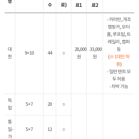
명
수
료)
료1
료2
- 카라반, 개조
캠핑카, 모터
홈, 루프탑, 트
레일러, 캠퍼
대
28,000
33,000
등
9×10
44
○
한
원
원
(
※ 1대만 허
용
)
- 일반 텐트 모
두 허용
- 차박 가능
독
5×7
20
○
립
통
일-
5×7
12
○
가