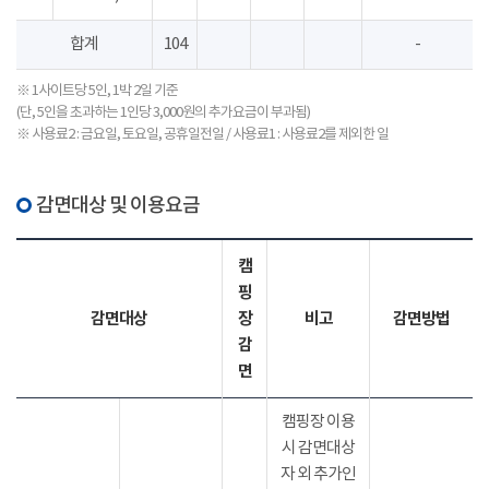
합계
104
-
※ 1사이트당 5인, 1박 2일 기준
(단, 5인을 초과하는 1인당 3,000원의 추가요금이 부과됨)
※ 사용료2 : 금요일, 토요일, 공휴일전일 / 사용료1 : 사용료2를 제외한 일
감면대상 및 이용요금
캠
핑
감면대상
장
비고
감면방법
감
면
캠핑장 이용
시 감면대상
자 외 추가인