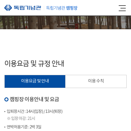
본문 바로가기
이용요금 및 규정 안내
이용요금 및 안내
이용 수칙
캠핑장 이용안내 및 요금
입퇴장시간 : 14시(입장) / 13시(퇴장)
※ 입장 마감 : 21시
연박허용기준 : 2박 3일