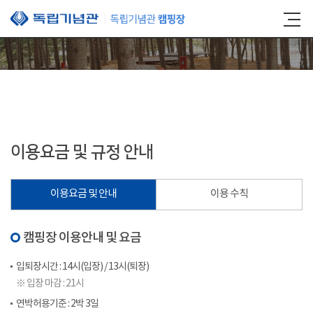
본문 바로가기
이용요금 및 규정 안내
이용요금 및 안내
이용 수칙
캠핑장 이용안내 및 요금
입퇴장시간 : 14시(입장) / 13시(퇴장)
※ 입장 마감 : 21시
연박허용기준 : 2박 3일