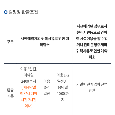
캠핑장 환불조건
사전예약된 경우로서
천재지변등으로 인하
사전예약자의 귀책사유로 인한 예
여 시설이용을 할수 없
구분
약취소
거나 관리운영주체의
귀책사유로 인한 예약
취소
이용 5일전,
예약일
이용 1~2
24:00 까지
이용
일전, 이
기일에 관계없이 전액
(이용당일
3~4
용당일
환불
반환
예약시 예약
일전
10:00 까
기준
시간 2시간
지
이내)