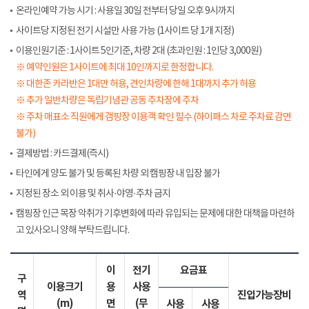
온라인예약 가능 시기 : 사용일 30일 전부터 당일 오후 9시까지
사이트당 지정된 전기 시설만 사용 가능 (1사이트 당 1개 지정)
이용인원기준 : 1사이트 5인기준, 차량 2대 (초과인원 : 1인당 3,000원)
※ 예약인원은 1사이트에 최대 10인까지로 한정합니다.
※ 대한존 카라반은 1대만 허용, 견인차량에 한해 1대까지 추가 허용
※ 추가 일반차량은 독립기념관 공동 주차장에 주차
※ 주차 매표소 직원에게 갬핑장 이용객 확인 필수 (하이패스 차로 주차료 감면
불가)
결제방법 : 카드결제(즉시)
타인에게 양도 불가 및 등록된 차량 외 캠핑장 내 입장 불가
지정된 장소 외 이용 및 취사·야영·주차 금지
캠핑장 인근 목장 악취가 기후변화에 따라 유입되는 문제에 대한 대책을 마련하
고 있사오니 양해 부탁드립니다.
이
전기
요금표
구
이용크기
용
사용
역
진입가능장비
(m)
면
(무
사용
사용