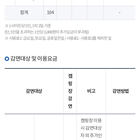
합계
104
-
※ 1사이트당 5인, 1박 2일 기준
(단, 5인을 초과하는 1인당 3,000원의 추가요금이 부과됨)
※ 사용료2 : 금요일, 토요일, 공휴일전일 / 사용료1 : 사용료2를 제외한 일
감면대상 및 이용요금
캠
핑
감면대상
장
비고
감면방법
감
면
캠핑장 이용
시 감면대상
자 외 추가인