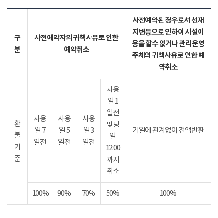
사전예약된 경우로서 천재
지변등으로 인하여 시설이
구
사전예약자의 귀책사유로 인한
용을 할수 없거나 관리운영
분
예약취소
주체의 귀책사유로 인한 예
약취소
사용
일 1
일전
사용
사용
사용
환
및 당
일 7
일 5
일 3
기일에 관계없이 전액반환
불
일
일전
일전
일전
기
12:00
준
까지
취소
100%
90%
70%
50%
100%