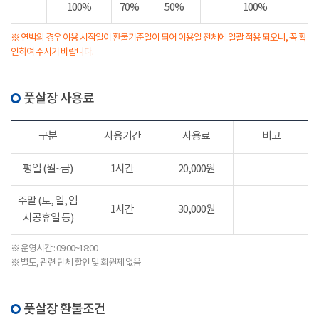
100%
70%
50%
100%
※ 연박의 경우 이용 시작일이 환불기준일이 되어 이용일 전체에 일괄 적용 되오니, 꼭 확
인하여 주시기 바랍니다.
풋살장 사용료
구분
사용기간
사용료
비고
평일 (월~금)
1시간
20,000원
주말 (토, 일, 임
1시간
30,000원
시공휴일 등)
※ 운영시간 : 09:00~18:00
※ 별도, 관련 단체 할인 및 회원제 없음
풋살장 환불조건