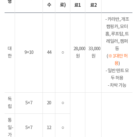
명
수
료)
료1
료2
- 카라반, 개조
캠핑카, 모터
홈, 루프탑, 트
레일러, 캠퍼
대
28,000
33,000
등
9×10
44
○
한
원
원
(
※ 1대만 허
용
)
- 일반 텐트 모
두 허용
- 차박 가능
독
5×7
20
○
립
통
일-
5×7
12
○
가