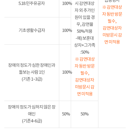
급증명서
5.18 민주유공자
100%
시 감면대상
※ 감면대상
자 외 추가인
자 동반 방문
원이 있을 경
필수,
우, 감면율
감면대상자
기초생활수급자
100%
50%적용
미방문시 감
-예) 보훈대
면 미적용
상자+그가족
: 50%
※ 감면대상
장애의 정도가 심한 장애인과
자 동반 방문
돌보는 사람 1인
100%
필수,
(기존 1~3급)
감면대상자
미방문시 감
면 미적용
장애의 정도가 심하지 않은 장
애인
50%
50%
(기존4~6급)