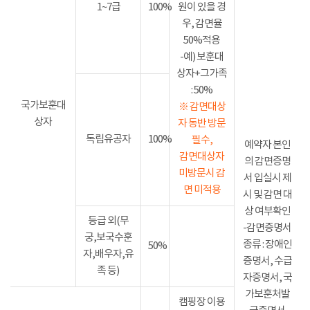
1~7급
100%
원이 있을 경
우, 감면율
50%적용
-예) 보훈대
상자+그가족
: 50%
국가보훈대
※ 감면대상
상자
자 동반 방문
독립유공자
100%
필수,
예약자 본인
감면대상자
의 감면증명
미방문시 감
서 입실시 제
면 미적용
시 및 감면 대
상 여부확인
등급 외(무
-감면증명서
궁,보국수훈
종류 : 장애인
50%
자,배우자,유
증명서, 수급
족 등)
자증명서, 국
가보훈처발
캠핑장 이용