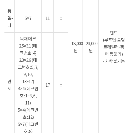
통
일-
5×7
11
○
나
텐트
목재 데크
(루프탑·폴딩
18,000
23,000
2.5×3.1 (데
트레일러·캠
원
원
크번호 : 4)
퍼 등 불가)
3.3×3.6 (데
- 차박 불가능
크번호 : 5, 7,
9, 10,
만
13~17)
17
○
세
4×4 (데크번
호 : 1~3, 6,
11)
5×4 (데크번
호 : 12)
5×7 (데크번
호 : 8)