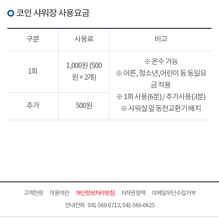
코인 샤워장 사용요금
구분
사용료
비고
※ 온수 가능
1,000원 (500
1회
※ 어른, 청소년,어린이 등 동일요
원 × 2개)
금 적용
※ 1회 사용(6분) / 추가사용(3분)
추가
500원
※ 샤워실 앞 동전교환기 배치
고객헌장
이용약관
개인정보처리방침
저작권정책
이메일무단수집거부
안내전화 041-560-0713, 041-560-0625