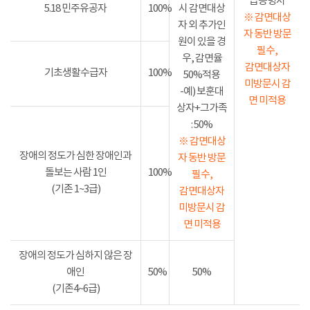
급증명서
5.18 민주유공자
100%
시 감면대상
※ 감면대상
자 외 추가인
자 동반 방문
원이 있을 경
필수,
우, 감면율
감면대상자
기초생활수급자
100%
50%적용
미방문시 감
-예) 보훈대
면 미적용
상자+그가족
: 50%
※ 감면대상
장애의 정도가 심한 장애인과
자 동반 방문
돌보는 사람 1인
100%
필수,
(기존 1~3급)
감면대상자
미방문시 감
면 미적용
장애의 정도가 심하지 않은 장
애인
50%
50%
(기존4~6급)