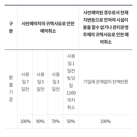
사전예약된 경우로서 천재
지변등으로 인하여 시설이
구
사전예약자의 귀책사유로 인한
용을 할수 없거나 관리운영
분
예약취소
주체의 귀책사유로 인한 예
약취소
사용
일 1
일전
사용
사용
사용
환
및 당
일 7
일 5
일 3
기일에 관계없이 전액반환
불
일
일전
일전
일전
기
12:00
준
까지
취소
100%
90%
70%
50%
100%