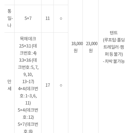
통
일-
5×7
11
○
나
텐트
목재 데크
(루프탑·폴딩
18,000
23,000
2.5×3.1 (데
트레일러·캠
원
원
크번호 : 4)
퍼 등 불가)
3.3×3.6 (데
- 차박 불가능
크번호 : 5, 7,
9, 10,
만
13~17)
17
○
세
4×4 (데크번
호 : 1~3, 6,
11)
5×4 (데크번
호 : 12)
5×7 (데크번
호 : 8)