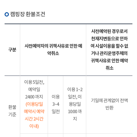
캠핑장 환불조건
사전예약된 경우로서
천재지변등으로 인하
사전예약자의 귀책사유로 인한 예
여 시설이용을 할수 없
구분
약취소
거나 관리운영주체의
귀책사유로 인한 예약
취소
이용 5일전,
예약일
이용 1~2
24:00 까지
이용
일전, 이
기일에 관계없이 전액
(이용당일
3~4
용당일
환불
반환
예약시 예약
일전
10:00 까
기준
시간 2시간
지
이내)