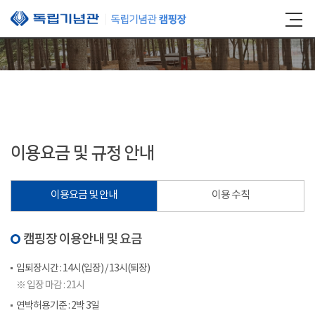
본문 바로가기
이용요금 및 규정 안내
이용요금 및 안내
이용 수칙
캠핑장 이용안내 및 요금
입퇴장시간 : 14시(입장) / 13시(퇴장)
※ 입장 마감 : 21시
연박허용기준 : 2박 3일