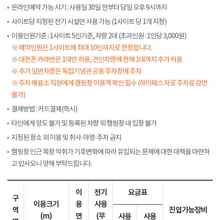
온라인예약 가능 시기 : 사용일 30일 전부터 당일 오후 9시까지
사이트당 지정된 전기 시설만 사용 가능 (1사이트 당 1개 지정)
이용인원기준 : 1사이트 5인기준, 차량 2대 (초과인원 : 1인당 3,000원)
※ 예약인원은 1사이트에 최대 10인까지로 한정합니다.
※ 대한존 카라반은 1대만 허용, 견인차량에 한해 1대까지 추가 허용
※ 추가 일반차량은 독립기념관 공동 주차장에 주차
※ 주차 매표소 직원에게 갬핑장 이용객 확인 필수 (하이패스 차로 주차료 감면
불가)
결제방법 : 카드결제(즉시)
타인에게 양도 불가 및 등록된 차량 외 캠핑장 내 입장 불가
지정된 장소 외 이용 및 취사·야영·주차 금지
캠핑장 인근 목장 악취가 기후변화에 따라 유입되는 문제에 대한 대책을 마련하
고 있사오니 양해 부탁드립니다.
이
전기
요금표
구
이용크기
용
사용
역
진입가능장비
(m)
면
(무
사용
사용