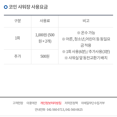
코인 샤워장 사용요금
구분
사용료
비고
※ 온수 가능
1,000원 (500
1회
※ 어른, 청소년,어린이 등 동일요
원 × 2개)
금 적용
※ 1회 사용(6분) / 추가사용(3분)
추가
500원
※ 샤워실 앞 동전교환기 배치
고객헌장
이용약관
개인정보처리방침
저작권정책
이메일무단수집거부
안내전화 041-560-0713, 041-560-0625