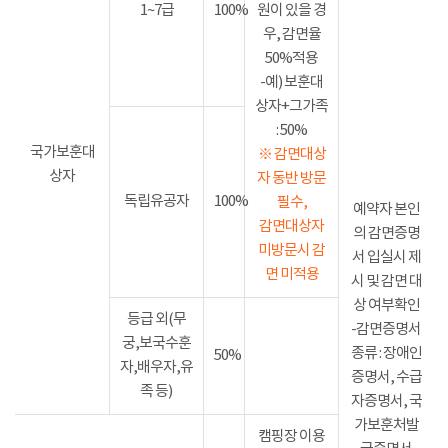
1~7급
100%
원이 있을 경
우, 감면율
50%적용
-예) 보훈대
상자+그가족
: 50%
국가보훈대
※ 감면대상
상자
자 동반 방문
독립유공자
100%
필수,
예약자 본인
감면대상자
의 감면증명
미방문시 감
서 입실시 제
면 미적용
시 및 감면 대
상 여부확인
등급 외(무
-감면증명서
궁,보국수훈
종류 : 장애인
50%
자,배우자,유
증명서, 수급
족 등)
자증명서, 국
가보훈처발
캠핑장 이용