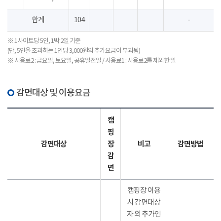
합계
104
-
※ 1사이트당 5인, 1박 2일 기준
(단, 5인을 초과하는 1인당 3,000원의 추가요금이 부과됨)
※ 사용료2 : 금요일, 토요일, 공휴일전일 / 사용료1 : 사용료2를 제외한 일
감면대상 및 이용요금
캠
핑
감면대상
장
비고
감면방법
감
면
캠핑장 이용
시 감면대상
자 외 추가인