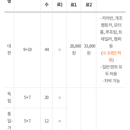
명
수
료)
료1
료2
- 카라반, 개조
캠핑카, 모터
홈, 루프탑, 트
레일러, 캠퍼
대
28,000
33,000
등
9×10
44
○
한
원
원
(
※ 1대만 허
용
)
- 일반 텐트 모
두 허용
- 차박 가능
독
5×7
20
○
립
통
일-
5×7
12
○
가