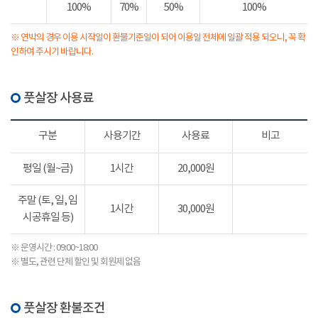
100%
70%
50%
100%
※ 연박의 경우 이용 시작일이 환불기준일이 되어 이용일 전체에 일괄 적용 되오니, 꼭 확
인하여 주시기 바랍니다.
풋살장 사용료
구분
사용기간
사용료
비고
평일 (월~금)
1시간
20,000원
주말 (토, 일, 임
1시간
30,000원
시공휴일 등)
※ 운영시간 : 09:00~18:00
※ 별도, 관련 단체 할인 및 회원제 없음
풋살장 환불조건