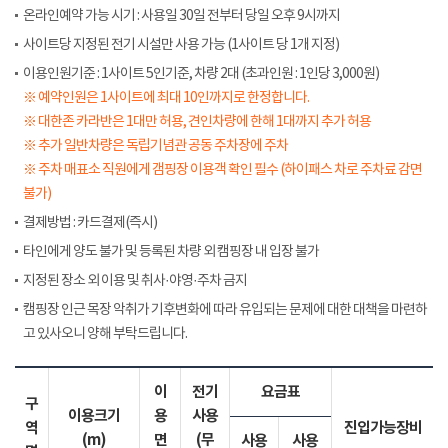
온라인예약 가능 시기 : 사용일 30일 전부터 당일 오후 9시까지
사이트당 지정된 전기 시설만 사용 가능 (1사이트 당 1개 지정)
이용인원기준 : 1사이트 5인기준, 차량 2대 (초과인원 : 1인당 3,000원)
※ 예약인원은 1사이트에 최대 10인까지로 한정합니다.
※ 대한존 카라반은 1대만 허용, 견인차량에 한해 1대까지 추가 허용
※ 추가 일반차량은 독립기념관 공동 주차장에 주차
※ 주차 매표소 직원에게 갬핑장 이용객 확인 필수 (하이패스 차로 주차료 감면
불가)
결제방법 : 카드결제(즉시)
타인에게 양도 불가 및 등록된 차량 외 캠핑장 내 입장 불가
지정된 장소 외 이용 및 취사·야영·주차 금지
캠핑장 인근 목장 악취가 기후변화에 따라 유입되는 문제에 대한 대책을 마련하
고 있사오니 양해 부탁드립니다.
이
전기
요금표
구
이용크기
용
사용
역
진입가능장비
(m)
면
(무
사용
사용