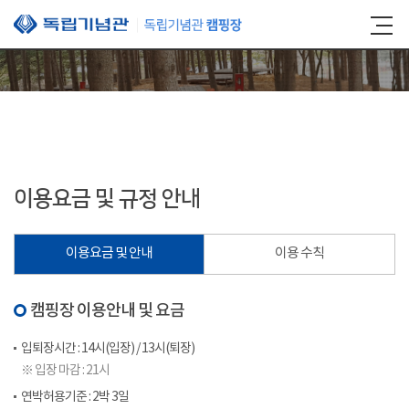
본문 바로가기
이용요금 및 규정 안내
이용요금 및 안내
이용 수칙
캠핑장 이용안내 및 요금
입퇴장시간 : 14시(입장) / 13시(퇴장)
※ 입장 마감 : 21시
연박허용기준 : 2박 3일