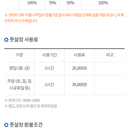
100%
70%
50%
100%
※ 연박의 경우 이용 시작일이 환불기준일이 되어 이용일 전체에 일괄 적용 되오니, 꼭 확
인하여 주시기 바랍니다.
풋살장 사용료
구분
사용기간
사용료
비고
평일 (월~금)
1시간
20,000원
주말 (토, 일, 임
1시간
30,000원
시공휴일 등)
※ 운영시간 : 09:00~18:00
※ 별도, 관련 단체 할인 및 회원제 없음
풋살장 환불조건