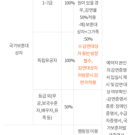
1~7급
100%
원이 있을 경
우, 감면율
50%적용
-예) 보훈대
상자+그가족
: 50%
국가보훈대
※ 감면대상
상자
자 동반 방문
독립유공자
100%
필수,
예약자 본인
감면대상자
의 감면증명
미방문시 감
서 입실시 제
면 미적용
시 및 감면 대
상 여부확인
등급 외(무
-감면증명서
궁,보국수훈
종류 : 장애인
50%
자,배우자,유
증명서, 수급
족 등)
자증명서, 국
가보훈처발
캠핑장 이용