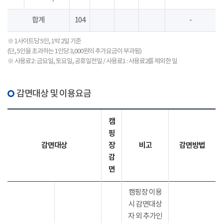
합계
104
-
※ 1사이트당 5인, 1박 2일 기준
(단, 5인을 초과하는 1인당 3,000원의 추가요금이 부과됨)
※ 사용료2 : 금요일, 토요일, 공휴일전일 / 사용료1 : 사용료2를 제외한 일
감면대상 및 이용요금
캠
핑
감면대상
장
비고
감면방법
감
면
캠핑장 이용
시 감면대상
자 외 추가인