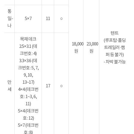
통
일-
5×7
11
○
나
텐트
목재 데크
(루프탑·폴딩
18,000
23,000
2.5×3.1 (데
트레일러·캠
원
원
크번호 : 4)
퍼 등 불가)
3.3×3.6 (데
- 차박 불가능
크번호 : 5, 7,
9, 10,
만
13~17)
17
○
세
4×4 (데크번
호 : 1~3, 6,
11)
5×4 (데크번
호 : 12)
5×7 (데크번
호 : 8)