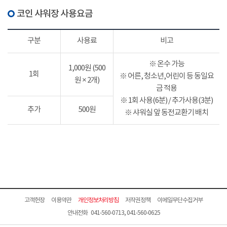
코인 샤워장 사용요금
구분
사용료
비고
※ 온수 가능
1,000원 (500
1회
※ 어른, 청소년,어린이 등 동일요
원 × 2개)
금 적용
※ 1회 사용(6분) / 추가사용(3분)
추가
500원
※ 샤워실 앞 동전교환기 배치
고객헌장
이용약관
개인정보처리방침
저작권정책
이메일무단수집거부
안내전화 041-560-0713, 041-560-0625