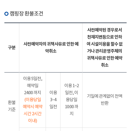
캠핑장 환불조건
사전예약된 경우로서
천재지변등으로 인하
사전예약자의 귀책사유로 인한 예
여 시설이용을 할수 없
구분
약취소
거나 관리운영주체의
귀책사유로 인한 예약
취소
이용 5일전,
예약일
이용 1~2
24:00 까지
이용
일전, 이
기일에 관계없이 전액
(이용당일
3~4
용당일
환불
반환
예약시 예약
일전
10:00 까
기준
시간 2시간
지
이내)