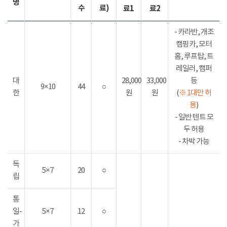
명
수
료)
료1
료2
- 카라반, 개조
캠핑카, 모터
홈, 루프탑, 트
레일러, 캠퍼
대
28,000
33,000
등
9×10
44
○
한
원
원
(
※ 1대만 허
용
)
- 일반 텐트 모
두 허용
- 차박 가능
독
5×7
20
○
립
통
일-
5×7
12
○
가