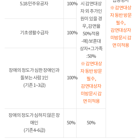
급증명서
5.18 민주유공자
100%
시 감면대상
※ 감면대상
자 외 추가인
자 동반 방문
원이 있을 경
필수,
우, 감면율
감면대상자
기초생활수급자
100%
50%적용
미방문시 감
-예) 보훈대
면 미적용
상자+그가족
: 50%
※ 감면대상
장애의 정도가 심한 장애인과
자 동반 방문
돌보는 사람 1인
100%
필수,
(기존 1~3급)
감면대상자
미방문시 감
면 미적용
장애의 정도가 심하지 않은 장
애인
50%
50%
(기존4~6급)