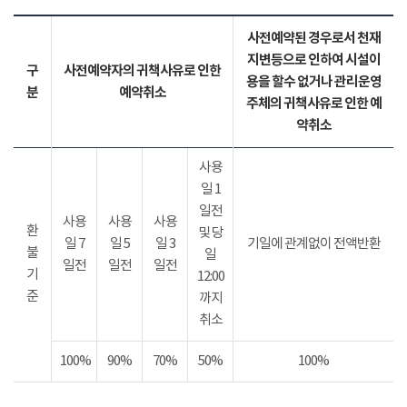
사전예약된 경우로서 천재
지변등으로 인하여 시설이
구
사전예약자의 귀책사유로 인한
용을 할수 없거나 관리운영
분
예약취소
주체의 귀책사유로 인한 예
약취소
사용
일 1
일전
사용
사용
사용
환
및 당
일 7
일 5
일 3
기일에 관계없이 전액반환
불
일
일전
일전
일전
기
12:00
준
까지
취소
100%
90%
70%
50%
100%