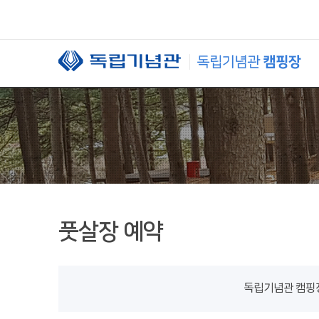
본문 바로가기
풋살장 예약
독립기념관 캠핑장