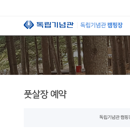
본문 바로가기
풋살장 예약
독립기념관 캠핑장