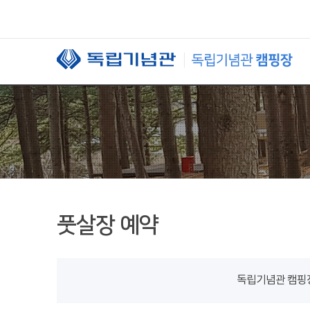
본문 바로가기
풋살장 예약
독립기념관 캠핑장