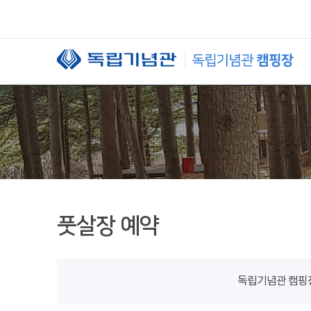
본문 바로가기
풋살장 예약
독립기념관 캠핑장