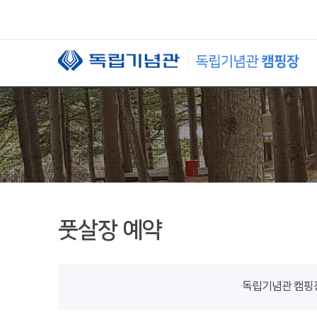
본문 바로가기
풋살장 예약
독립기념관 캠핑장