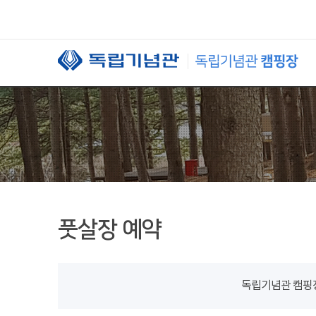
본문 바로가기
풋살장 예약
독립기념관 캠핑장