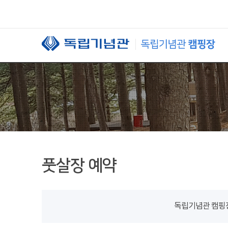
본문 바로가기
풋살장 예약
독립기념관 캠핑장