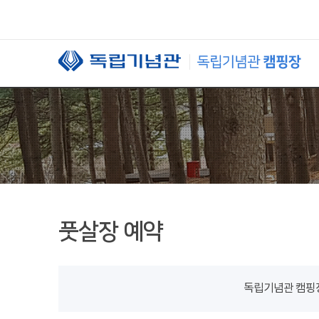
본문 바로가기
풋살장 예약
독립기념관 캠핑장