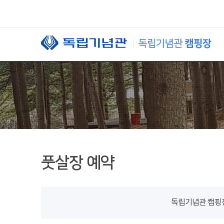
본문 바로가기
풋살장 예약
독립기념관 캠핑장