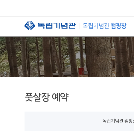
본문 바로가기
풋살장 예약
독립기념관 캠핑장