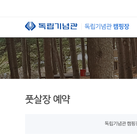
본문 바로가기
풋살장 예약
독립기념관 캠핑장