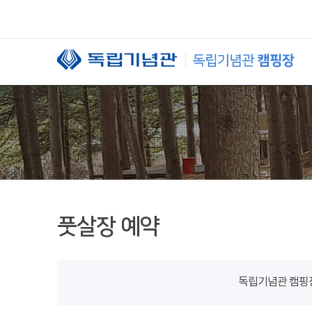
본문 바로가기
풋살장 예약
독립기념관 캠핑장