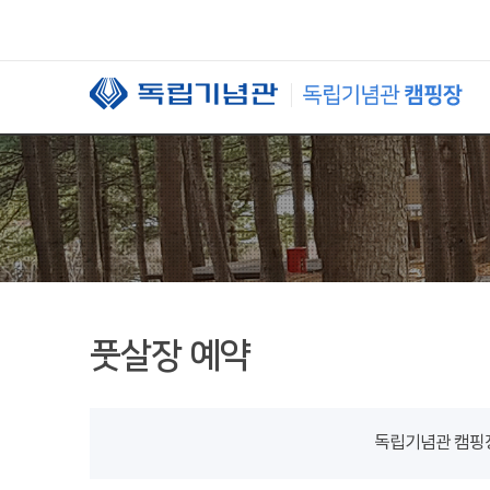
본문 바로가기
풋살장 예약
독립기념관 캠핑장